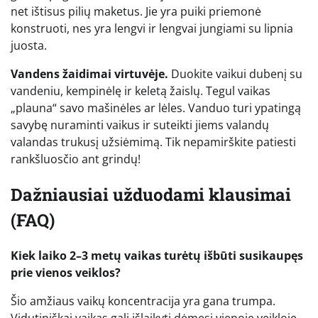
net ištisus pilių maketus. Jie yra puiki priemonė
konstruoti, nes yra lengvi ir lengvai jungiami su lipnia
juosta.
Vandens žaidimai virtuvėje.
Duokite vaikui dubenį su
vandeniu, kempinėlę ir keletą žaislų. Tegul vaikas
„plauna“ savo mašinėles ar lėles. Vanduo turi ypatingą
savybę nuraminti vaikus ir suteikti jiems valandų
valandas trukusį užsiėmimą. Tik nepamirškite patiesti
rankšluosčio ant grindų!
Dažniausiai užduodami klausimai
(FAQ)
Kiek laiko 2–3 metų vaikas turėtų išbūti susikaupęs
prie vienos veiklos?
Šio amžiaus vaikų koncentracija yra gana trumpa.
Vidutiniškai vaikas gali išlaikyti dėmesį vienoje veikloje