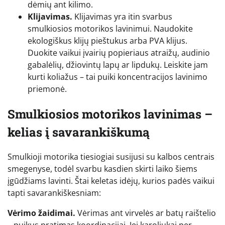
dėmių ant kilimo.
Klijavimas.
Klijavimas yra itin svarbus
smulkiosios motorikos lavinimui. Naudokite
ekologiškus klijų pieštukus arba PVA klijus.
Duokite vaikui įvairių popieriaus atraižų, audinio
gabalėlių, džiovintų lapų ar lipdukų. Leiskite jam
kurti koliažus – tai puiki koncentracijos lavinimo
priemonė.
Smulkiosios motorikos lavinimas –
kelias į savarankiškumą
Smulkioji motorika tiesiogiai susijusi su kalbos centrais
smegenyse, todėl svarbu kasdien skirti laiko šiems
įgūdžiams lavinti. Štai keletas idėjų, kurios padės vaikui
tapti savarankiškesniam:
Vėrimo žaidimai.
Vėrimas ant virvelės ar batų raištelio