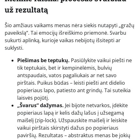
už rezultatą
Šio amžiaus vaikams menas nėra siekis nutapyti „gražų
paveikslą“. Tai emocijų išreiškimo priemonė. Svarbu
sukurti aplinką, kurioje vaikas nebijotų išsitepti ar
suklysti.
Piešimas be teptukų.
Pasiūlykite vaikui piešti ne
tik teptukais, bet ir kempinėlėmis, bulvių
antspaudais, vatos pagaliukais ar net savo
pirštais. Puikus būdas – leisti piešti ant didelio
popieriaus lapo, patiesto ant grindų. Tai suteikia
laisvės pojūtį.
„Švarus“ dažymas.
Jei bijote netvarkos, įdėkite
popieriaus lapą ir kelis dažų lašus į užsegamą
maišelį (zip-lock). Užspauskite maišelį ir leiskite
vaikui pirštais skirstyti dažus po popieriaus
paviršių. Rezultatas – abstraktus menas be jokių