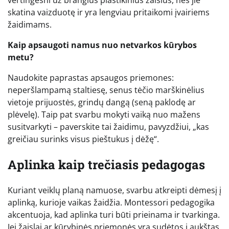
skatina vaizduotę ir yra lengviau pritaikomi įvairiems
žaidimams.
Kaip apsaugoti namus nuo netvarkos kūrybos
metu?
Naudokite paprastas apsaugos priemones:
neperšlampamą staltiesę, senus tėčio marškinėlius
vietoje prijuostės, grindų dangą (seną paklodę ar
plėvelę). Taip pat svarbu mokyti vaiką nuo mažens
susitvarkyti – paverskite tai žaidimu, pavyzdžiui, „kas
greičiau surinks visus pieštukus į dėžę“.
Aplinka kaip trečiasis pedagogas
Kuriant veiklų planą namuose, svarbu atkreipti dėmesį į
aplinką, kurioje vaikas žaidžia. Montessori pedagogika
akcentuoja, kad aplinka turi būti prieinama ir tvarkinga.
Jei žaislai ar kūrybinės priemonės yra sudėtos į aukštas