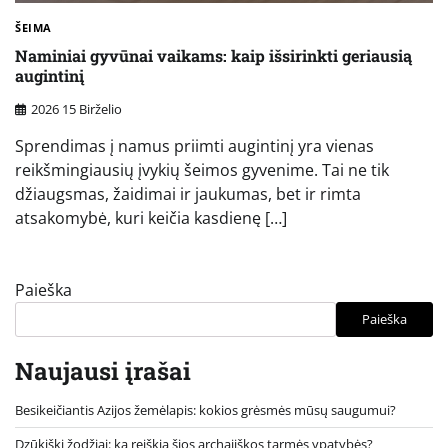
ŠEIMA
Naminiai gyvūnai vaikams: kaip išsirinkti geriausią
augintinį
2026 15 Birželio
Sprendimas į namus priimti augintinį yra vienas
reikšmingiausių įvykių šeimos gyvenime. Tai ne tik
džiaugsmas, žaidimai ir jaukumas, bet ir rimta
atsakomybė, kuri keičia kasdienę […]
Paieška
Paieška
Naujausi įrašai
Besikeičiantis Azijos žemėlapis: kokios grėsmės mūsų saugumui?
Dzūkiški žodžiai: ką reiškia šios archajiškos tarmės ypatybės?