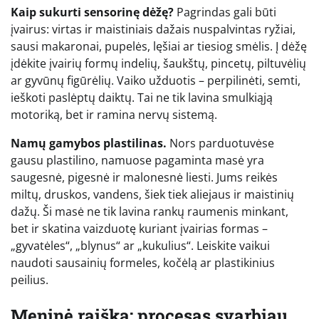
Kaip sukurti sensorinę dėžę?
Pagrindas gali būti
įvairus: virtas ir maistiniais dažais nuspalvintas ryžiai,
sausi makaronai, pupelės, lęšiai ar tiesiog smėlis. Į dėžę
įdėkite įvairių formų indelių, šaukštų, pincetų, piltuvėlių
ar gyvūnų figūrėlių. Vaiko užduotis – perpilinėti, semti,
ieškoti paslėptų daiktų. Tai ne tik lavina smulkiąją
motoriką, bet ir ramina nervų sistemą.
Namų gamybos plastilinas.
Nors parduotuvėse
gausu plastilino, namuose pagaminta masė yra
saugesnė, pigesnė ir malonesnė liesti. Jums reikės
miltų, druskos, vandens, šiek tiek aliejaus ir maistinių
dažų. Ši masė ne tik lavina rankų raumenis minkant,
bet ir skatina vaizduotę kuriant įvairias formas –
„gyvatėles“, „blynus“ ar „kukulius“. Leiskite vaikui
naudoti sausainių formeles, kočėlą ar plastikinius
peilius.
Meninė raiška: procesas svarbiau