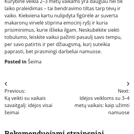
Kūrybinė veikla 2–3 metų vaikams yra daugiau nei tik
laiko praleidimas – tai bendravimo tiltas tarp tėvų ir
vaiko. Kiekviena kartu nulipdyta figūrėlė ar suverta
makaronų virvelė stiprina emocinį ryšį ir kuria
prisiminimus, kurie išlieka ilgam. Neskubėkite siekti
tobulumo, leiskite vaikui pažinti pasaulį savo tempu,
per savo patirtis ir per džiaugsmą, kurį suteikia
paprasti, bet prasmingi darbeliai namuose.
Posted in
Šeima
Navigacija
Previous:
Next:
tarp
Ką veikti su vaikais
Idėjos veikloms su 3–4
įrašų
savaitgalį: idėjos visai
metų vaikais: kaip užimti
šeimai
namuose
Rekomenduojami straipsniai