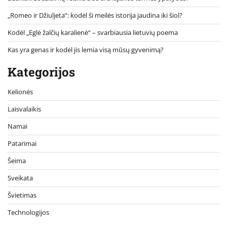
„Romeo ir Džiuljeta“: kodėl ši meilės istorija jaudina iki šiol?
Kodėl „Eglė žalčių karalienė“ – svarbiausia lietuvių poema
Kas yra genas ir kodėl jis lemia visą mūsų gyvenimą?
Kategorijos
Kelionės
Laisvalaikis
Namai
Patarimai
Šeima
Sveikata
Švietimas
Technologijos