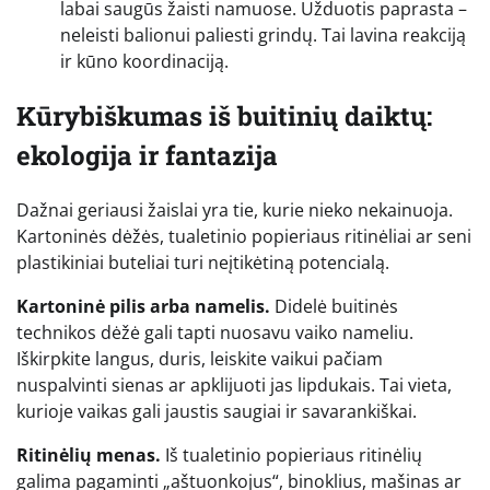
labai saugūs žaisti namuose. Užduotis paprasta –
neleisti balionui paliesti grindų. Tai lavina reakciją
ir kūno koordinaciją.
Kūrybiškumas iš buitinių daiktų:
ekologija ir fantazija
Dažnai geriausi žaislai yra tie, kurie nieko nekainuoja.
Kartoninės dėžės, tualetinio popieriaus ritinėliai ar seni
plastikiniai buteliai turi neįtikėtiną potencialą.
Kartoninė pilis arba namelis.
Didelė buitinės
technikos dėžė gali tapti nuosavu vaiko nameliu.
Iškirpkite langus, duris, leiskite vaikui pačiam
nuspalvinti sienas ar apklijuoti jas lipdukais. Tai vieta,
kurioje vaikas gali jaustis saugiai ir savarankiškai.
Ritinėlių menas.
Iš tualetinio popieriaus ritinėlių
galima pagaminti „aštuonkojus“, binoklius, mašinas ar