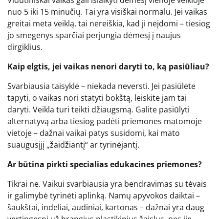
nuo 5 iki 15 minučių. Tai yra visiškai normalu. Jei vaikas
greitai meta veiklą, tai nereiškia, kad ji neįdomi – tiesiog
jo smegenys sparčiai perjungia dėmesį į naujus
dirgiklius.
Kaip elgtis, jei vaikas nenori daryti to, ką pasiūliau?
Svarbiausia taisyklė – niekada neversti. Jei pasiūlėte
tapyti, o vaikas nori statyti bokštą, leiskite jam tai
daryti. Veikla turi teikti džiaugsmą. Galite pasiūlyti
alternatyvą arba tiesiog padėti priemones matomoje
vietoje – dažnai vaikai patys susidomi, kai mato
suaugusįjį „žaidžiantį“ ar tyrinėjantį.
Ar būtina pirkti specialias edukacines priemones?
Tikrai ne. Vaikui svarbiausia yra bendravimas su tėvais
ir galimybė tyrinėti aplinką. Namų apyvokos daiktai –
šaukštai, indeliai, audiniai, kartonas – dažnai yra daug
vertingesni už brangius plastikinius žaislus, nes jie