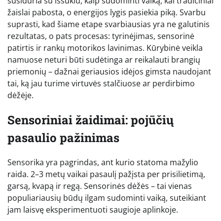
susiduria su iššūkiu, kaip sudominti vaiką, kai tradiciniai
žaislai pabosta, o energijos lygis pasiekia piką. Svarbu
suprasti, kad šiame etape svarbiausias yra ne galutinis
rezultatas, o pats procesas: tyrinėjimas, sensorinė
patirtis ir rankų motorikos lavinimas. Kūrybinė veikla
namuose neturi būti sudėtinga ar reikalauti brangių
priemonių – dažnai geriausios idėjos gimsta naudojant
tai, ką jau turime virtuvės stalčiuose ar perdirbimo
dėžėje.
Sensoriniai žaidimai: pojūčių
pasaulio pažinimas
Sensorika yra pagrindas, ant kurio statoma mažylio
raida. 2–3 metų vaikai pasaulį pažįsta per prisilietimą,
garsą, kvapą ir regą. Sensorinės dėžės – tai vienas
populiariausių būdų ilgam sudominti vaiką, suteikiant
jam laisvę eksperimentuoti saugioje aplinkoje.