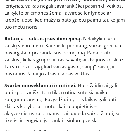
lentynas, vaikas negali savarankiškai pasirinkti veiklos.
Laikykite priemones žemai, atvirose lentynose ar
krepšeliuose, kad mažylis pats galėtų paimti tai, ko jam
tuo metu norisi.
Rotacija – raktas į susidomėjimą.
Nelaikykite visų
žaislų vienu metu. Kai žaislų per daug, vaikas greičiau
pavargsta ir praranda susidomėjimą. Padalinkite
žaislus į kelias grupes ir kas savaitę ar dvi juos keiskite.
Tai sukurs iliuziją, kad vaikas gavo „naujų“ žaislų, ir
paskatins iš naujo atrasti senas veiklas.
Svarba nuoseklumui ir rutinai.
Nors žaidimai gali
būti spontaniški, tam tikra rutina suteikia vaikui
saugumo jausmą. Pavyzdžiui, rytinis laikas gali būti
skirtas kūrybai ar motorikai, o popietinis –
aktyvesniems žaidimams. Tai padeda vaikui žinoti, ko
tikėtis, ir lengviau įsitraukti į siūlomą veiklą.