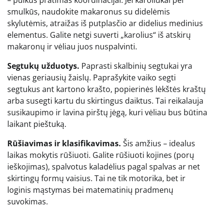
– puikus pratimas koordinacijai. Jei karoliukai per
smulkūs, naudokite makaronus su didelėmis
skylutėmis, atraižas iš putplasčio ar didelius medinius
elementus. Galite netgi suverti „karolius“ iš atskirų
makaronų ir vėliau juos nuspalvinti.
Segtukų užduotys.
Paprasti skalbinių segtukai yra
vienas geriausių žaislų. Paprašykite vaiko segti
segtukus ant kartono krašto, popierinės lėkštės kraštų
arba susegti kartu du skirtingus daiktus. Tai reikalauja
susikaupimo ir lavina pirštų jėgą, kuri vėliau bus būtina
laikant pieštuką.
Rūšiavimas ir klasifikavimas.
Šis amžius – idealus
laikas mokytis rūšiuoti. Galite rūšiuoti kojines (porų
ieškojimas), spalvotus kaladėlius pagal spalvas ar net
skirtingų formų vaisius. Tai ne tik motorika, bet ir
loginis mąstymas bei matematinių pradmenų
suvokimas.