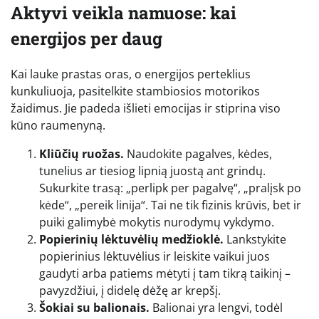
Aktyvi veikla namuose: kai
energijos per daug
Kai lauke prastas oras, o energijos perteklius
kunkuliuoja, pasitelkite stambiosios motorikos
žaidimus. Jie padeda išlieti emocijas ir stiprina viso
kūno raumenyną.
Kliūčių ruožas.
Naudokite pagalves, kėdes,
tunelius ar tiesiog lipnią juostą ant grindų.
Sukurkite trasą: „perlipk per pagalvę“, „pralįsk po
kėde“, „pereik linija“. Tai ne tik fizinis krūvis, bet ir
puiki galimybė mokytis nurodymų vykdymo.
Popierinių lėktuvėlių medžioklė.
Lankstykite
popierinius lėktuvėlius ir leiskite vaikui juos
gaudyti arba patiems mėtyti į tam tikrą taikinį –
pavyzdžiui, į didelę dėžę ar krepšį.
Šokiai su balionais.
Balionai yra lengvi, todėl