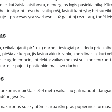
e, kai žaislai atsibosta, o energijos lygis pasiekia piką. Kū
 ir stiprinti tėvų bei vaikų ryšį, lavinti kantrybę bei suteikt
uje – procesas yra svarbesnis už galutinį rezultatą, todėl lei
ms
 reikalaujanti pirštukų darbo, tiesiogiai prisideda prie kalb
iešia ar kerpa, jis lavina akių ir rankų koordinaciją, kuri vė
uose ugdo emocinį intelektą: vaikas mokosi susikoncentruoti 
 karto, ir pajusti pasitenkinimą savo darbu.
os
 rankomis ir pirštais. 3–4 metų vaikai jau gali naudoti daugia
sudėtingesnės.
makaronus su skylutėmis arba iškirptas popierines formas. 