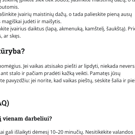
 putomis.
įlašinkite įvairių maistinių dažų, o tada palieskite pieną ausų
magiškai judėti ir maišytis.
kite įvairius daiktus (lapą, akmenuką, kamštelį, šaukštą). Pri
, ar skęs.
 kūryba?
omėgius. Jei vaikas atsisako piešti ar lipdyti, niekada nevers
ant stalo ir pačiam pradėti kažką veikti. Pamatęs jūsų
 pavyzdžiu: jei norite, kad vaikas pieštų, sėskite šalia ir pie
AQ)
į vienam darbeliui?
kai gali išlaikyti dėmesį 10–20 minučių. Nesitikėkite valandos