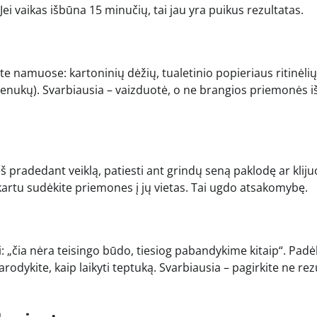
i vaikas išbūna 15 minučių, tai jau yra puikus rezultatas.
rite namuose: kartoninių dėžių, tualetinio popieriaus ritinėli
nukų). Svarbiausia – vaizduotė, o ne brangios priemonės i
eš pradedant veiklą, patiesti ant grindų seną paklodę ar kliju
kartu sudėkite priemones į jų vietas. Tai ugdo atsakomybę.
 „čia nėra teisingo būdo, tiesiog pabandykime kitaip“. Padė
odykite, kaip laikyti teptuką. Svarbiausia – pagirkite ne rez