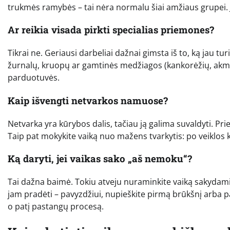
trukmės ramybės – tai nėra normalu šiai amžiaus grupei. Je
Ar reikia visada pirkti specialias priemones?
Tikrai ne. Geriausi darbeliai dažnai gimsta iš to, ką jau tu
žurnalų, kruopų ar gamtinės medžiagos (kankorėžių, akme
parduotuvės.
Kaip išvengti netvarkos namuose?
Netvarka yra kūrybos dalis, tačiau ją galima suvaldyti. Pri
Taip pat mokykite vaiką nuo mažens tvarkytis: po veiklos 
Ką daryti, jei vaikas sako „aš nemoku“?
Tai dažna baimė. Tokiu atveju nuraminkite vaiką sakydami:
jam pradėti – pavyzdžiui, nupieškite pirmą brūkšnį arba par
o patį pastangų procesą.