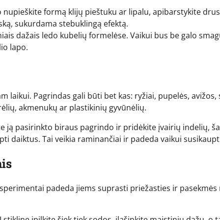
nupieškite formą klijų pieštuku ar lipalu, apibarstykite drus
uską, sukurdama stebuklingą efektą.
iais dažais ledo kubelių formelėse. Vaikui bus be galo sma
lio lapo.
laikui. Pagrindas gali būti bet kas: ryžiai, pupelės, avižos,
ūrėlių, akmenukų ar plastikinių gyvūnėlių.
e ją pasirinkto biraus pagrindo ir pridėkite įvairių indelių, š
lėpti daiktus. Tai veikia raminančiai ir padeda vaikui susikaupt
is
 eksperimentai padeda jiems suprasti priežasties ir pasekmės 
stiklinę įpilkite šiek tiek sodos, įlašinkite maistinių dažų, o 