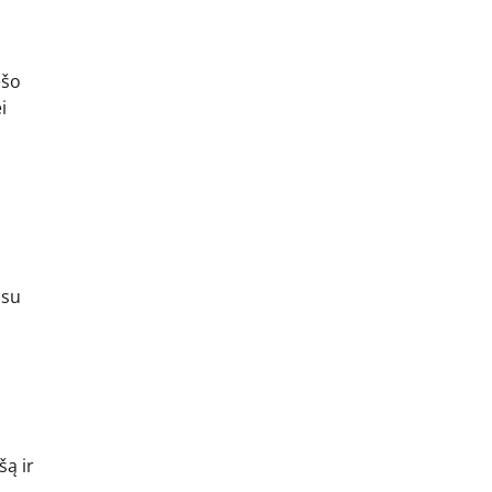
ėšo
i
 su
šą ir