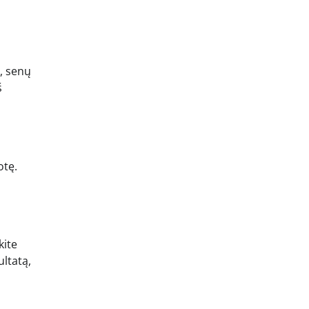
ų, senų
š
otę.
kite
ultatą,