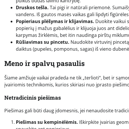
puikus būdas lavinti kantrybę.
Druskos tešla.
Tai pigi ir natūrali priemonė. Sumaišyk
vandens. Iš gautos masės vaikas gali lipdyti figūrėles,
Popieriaus plėšymas ir klijavimas.
Duokite vaikui s
popierių į mažus gabalėlius ir klijuoja juos ant didel
karpymas žirklėmis, bet itin naudinga pirštų miklumu
Rūšiavimas su pincetu.
Naudokite virtuvinį pincetą 
daiktus (pupeles, pomponus, sagas) iš vieno dubenėli
Meno ir spalvų pasaulis
Šiame amžiuje vaikai pradeda ne tik „terlioti“, bet ir sąmo
įvairiomis technikomis, kurios skiriasi nuo įprasto piešimo
Netradicinis piešimas
Piešimas gali būti daug įdomesnis, jei nenaudosite tradic
Piešimas su kempinėlėmis.
Iškirpkite įvairias geom
spauskite ant popieriaus.