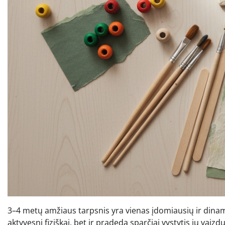
3–4 metų amžiaus tarpsnis yra vienas įdomiausių ir dinamiš
aktyvesni fiziškai, bet ir pradeda sparčiai vystytis jų vai