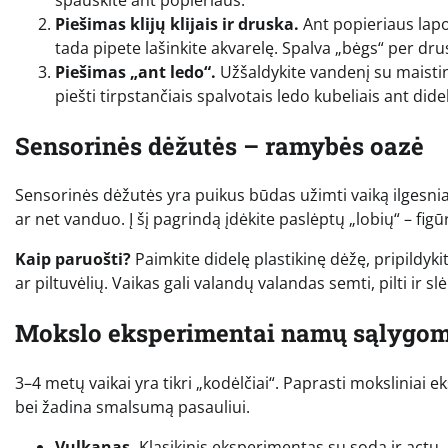
Piešimas klijų klijais ir druska.
Ant popieriaus lapo 
tada pipete lašinkite akvarelę. Spalva „bėgs“ per dr
Piešimas „ant ledo“.
Užšaldykite vandenį su maistin
piešti tirpstančiais spalvotais ledo kubeliais ant dide
Sensorinės dėžutės – ramybės oazė
Sensorinės dėžutės yra puikus būdas užimti vaiką ilgesniam 
ar net vanduo. Į šį pagrindą įdėkite paslėptų „lobių“ – fig
Kaip paruošti?
Paimkite didelę plastikinę dėžę, pripildykit
ar piltuvėlių. Vaikas gali valandų valandas semti, pilti ir s
Mokslo eksperimentai namų sąlygom
3–4 metų vaikai yra tikri „kodėlčiai“. Paprasti moksliniai
bei žadina smalsumą pasauliui.
Vulkanas.
Klasikinis eksperimentas su soda ir actu. Į 