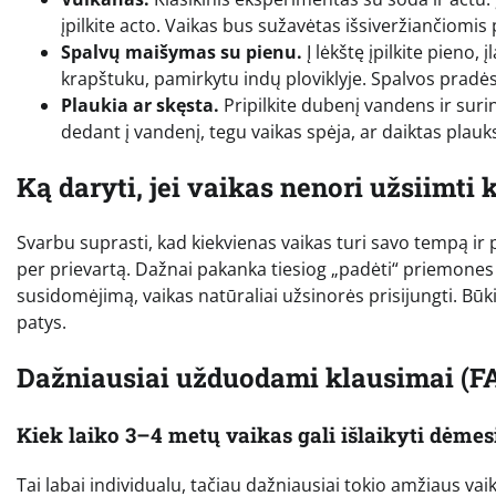
įpilkite acto. Vaikas bus sužavėtas išsiveržiančiomis
Spalvų maišymas su pienu.
Į lėkštę įpilkite pieno, 
krapštuku, pamirkytu indų ploviklyje. Spalvos pradės 
Plaukia ar skęsta.
Pripilkite dubenį vandens ir surin
dedant į vandenį, tegu vaikas spėja, ar daiktas plauks
Ką daryti, jei vaikas nenori užsiimti
Svarbu suprasti, kad kiekvienas vaikas turi savo tempą ir p
per prievartą. Dažnai pakanka tiesiog „padėti“ priemones 
susidomėjimą, vaikas natūraliai užsinorės prisijungti. Būkite
patys.
Dažniausiai užduodami klausimai (F
Kiek laiko 3–4 metų vaikas gali išlaikyti dėmes
Tai labai individualu, tačiau dažniausiai tokio amžiaus vai