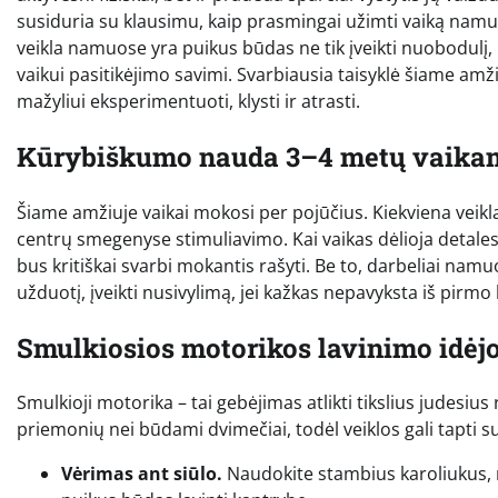
susiduria su klausimu, kaip prasmingai užimti vaiką namuos
veikla namuose yra puikus būdas ne tik įveikti nuobodulį, bet
vaikui pasitikėjimo savimi. Svarbiausia taisyklė šiame amži
mažyliui eksperimentuoti, klysti ir atrasti.
Kūrybiškumo nauda 3–4 metų vaika
Šiame amžiuje vaikai mokosi per pojūčius. Kiekviena veikla,
centrų smegenyse stimuliavimo. Kai vaikas dėlioja detales, p
bus kritiškai svarbi mokantis rašyti. Be to, darbeliai nam
užduotį, įveikti nusivylimą, jei kažkas nepavyksta iš pirmo
Smulkiosios motorikos lavinimo idėj
Smulkioji motorika – tai gebėjimas atlikti tikslius judesius
priemonių nei būdami dvimečiai, todėl veiklos gali tapti 
Vėrimas ant siūlo.
Naudokite stambius karoliukus, 