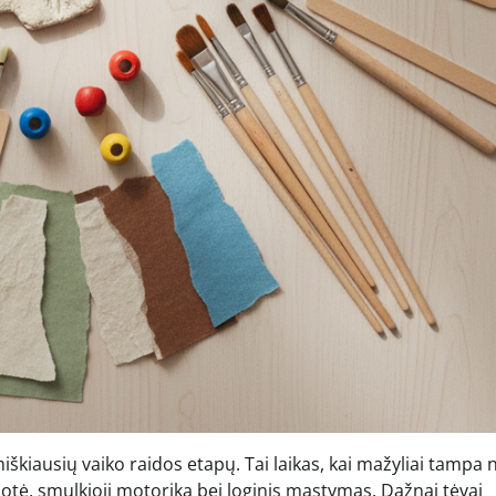
kiausių vaiko raidos etapų. Tai laikas, kai mažyliai tampa n
zduotė, smulkioji motorika bei loginis mąstymas. Dažnai tėvai