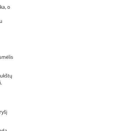
ka, o
gu
 smėlis
aukštų
i.
ryšį
tada