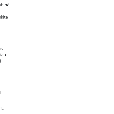
rybinė
i
skite
os
liau
į
u
Tai