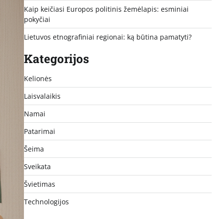
Kaip keičiasi Europos politinis žemėlapis: esminiai
pokyčiai
Lietuvos etnografiniai regionai: ką būtina pamatyti?
Kategorijos
Kelionės
Laisvalaikis
Namai
Patarimai
Šeima
Sveikata
Švietimas
Technologijos