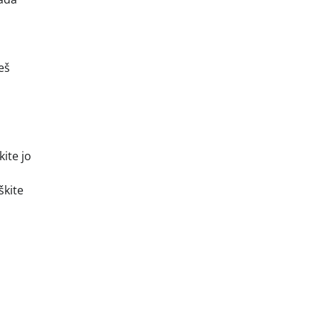
eš
kite jo
škite