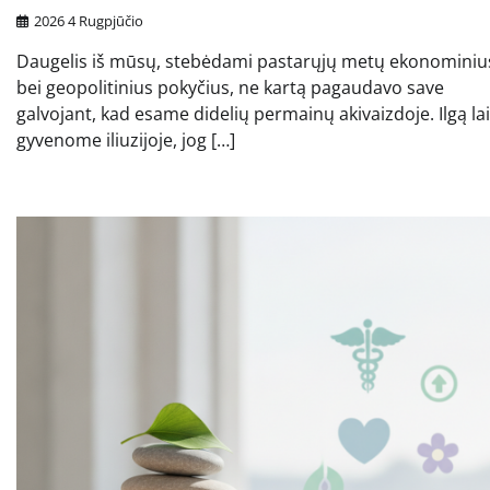
2026 4 Rugpjūčio
Daugelis iš mūsų, stebėdami pastarųjų metų ekonominiu
bei geopolitinius pokyčius, ne kartą pagaudavo save
galvojant, kad esame didelių permainų akivaizdoje. Ilgą la
gyvenome iliuzijoje, jog […]