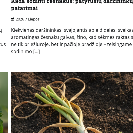
Kada sodinti česnakus: patyrusių daržininkų
patarimai
2026 7 Liepos
ų,
Kiekvienas daržininkas, svajojantis apie dideles, sveikas
aromatingas česnakų galvas, žino, kad sėkmės raktas s
kūs
ne tik priežiūroje, bet ir pačioje pradžioje – teisingame
sodinimo […]