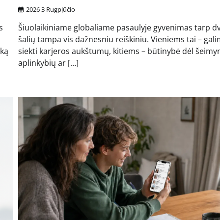
2026 3 Rugpjūčio
s
Šiuolaikiniame globaliame pasaulyje gyvenimas tarp dv
šalių tampa vis dažnesniu reiškiniu. Vieniems tai – gal
iką
siekti karjeros aukštumų, kitiems – būtinybė dėl šeimy
aplinkybių ar […]