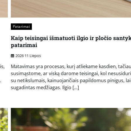
Patarimai
Kaip teisingai išmatuoti ilgio ir pločio santyk
patarimai
2026 11 Liepos
s,
Matavimas yra procesas, kurį atliekame kasdien, tačiau
susimąstome, ar viską darome teisingai, kol nesusidu
.
su netikslumais, kainuojančiais papildomus pinigus, lai
sugadintas medžiagas. Ilgio […]