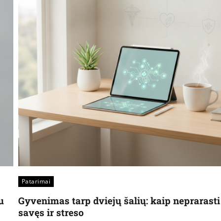
Patarimai
u
Gyvenimas tarp dviejų šalių: kaip neprarasti
savęs ir streso