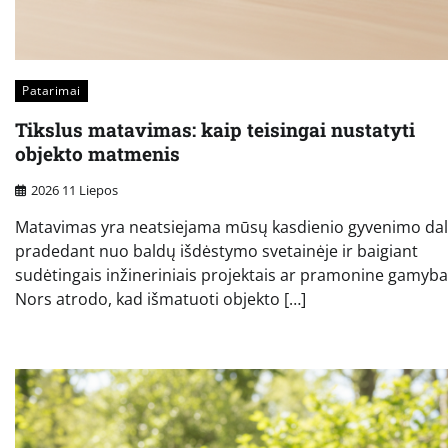
Patarimai
Tikslus matavimas: kaip teisingai nustatyti
objekto matmenis
2026 11 Liepos
Matavimas yra neatsiejama mūsų kasdienio gyvenimo dali
pradedant nuo baldų išdėstymo svetainėje ir baigiant
sudėtingais inžineriniais projektais ar pramonine gamyba
Nors atrodo, kad išmatuoti objekto […]