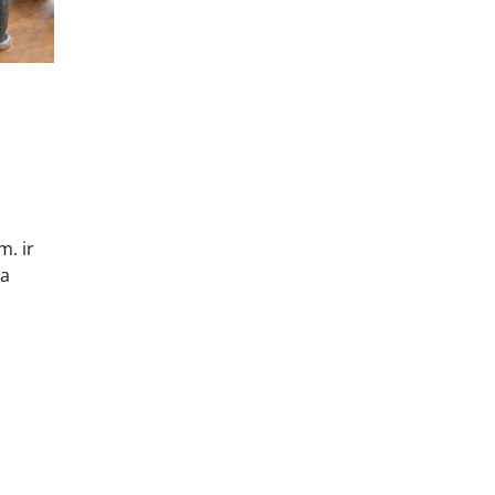
m. ir
ia