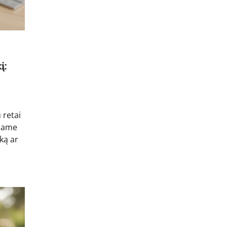
į:
 retai
riame
ką ar