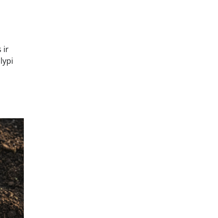
 ir
lypi