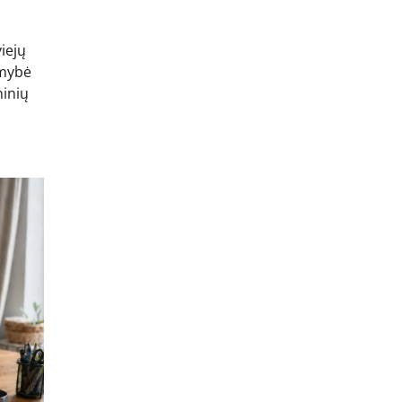
iejų
imybė
ninių