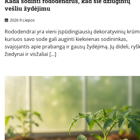
Kada sodinti rododendrus, kad šie džiugintų
vešliu žydėjimu
2026 9 Liepos
Rododendrai yra vieni įspūdingiausių dekoratyvinių krūm
kuriuos savo sode gali auginti kiekvienas sodininkas,
svajojantis apie prabangą ir gausų žydėjimą. Jų dideli, ryš
žiedynai ir visžaliai […]