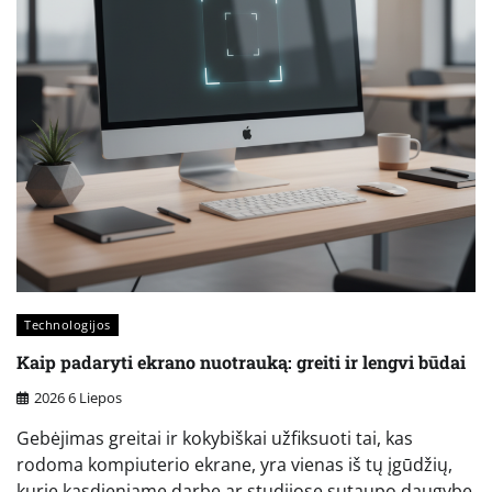
Technologijos
Kaip padaryti ekrano nuotrauką: greiti ir lengvi būdai
2026 6 Liepos
Gebėjimas greitai ir kokybiškai užfiksuoti tai, kas
rodoma kompiuterio ekrane, yra vienas iš tų įgūdžių,
kurie kasdieniame darbe ar studijose sutaupo daugybę