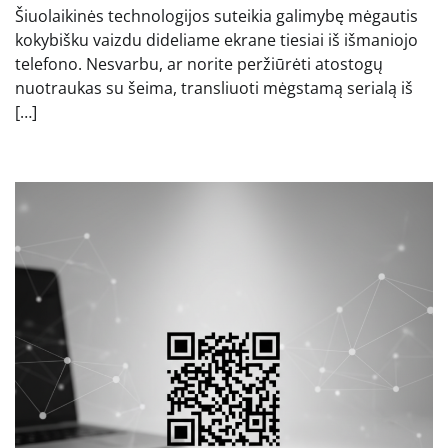
Šiuolaikinės technologijos suteikia galimybę mėgautis
kokybišku vaizdu dideliame ekrane tiesiai iš išmaniojo
telefono. Nesvarbu, ar norite peržiūrėti atostogų
nuotraukas su šeima, transliuoti mėgstamą serialą iš
[…]