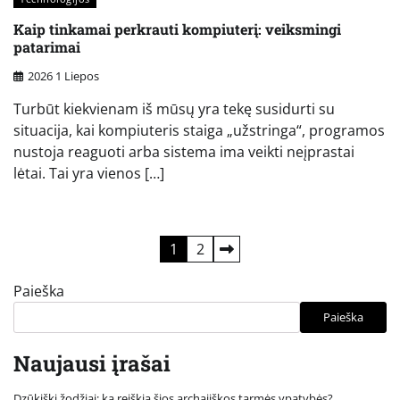
Kaip tinkamai perkrauti kompiuterį: veiksmingi
patarimai
2026 1 Liepos
Turbūt kiekvienam iš mūsų yra tekę susidurti su
situacija, kai kompiuteris staiga „užstringa“, programos
nustoja reaguoti arba sistema ima veikti neįprastai
lėtai. Tai yra vienos […]
Įrašų
1
2
puslapiavimas
Paieška
Paieška
Naujausi įrašai
Dzūkiški žodžiai: ką reiškia šios archajiškos tarmės ypatybės?