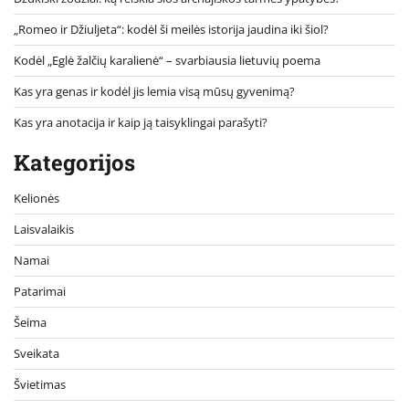
„Romeo ir Džiuljeta“: kodėl ši meilės istorija jaudina iki šiol?
Kodėl „Eglė žalčių karalienė“ – svarbiausia lietuvių poema
Kas yra genas ir kodėl jis lemia visą mūsų gyvenimą?
Kas yra anotacija ir kaip ją taisyklingai parašyti?
Kategorijos
Kelionės
Laisvalaikis
Namai
Patarimai
Šeima
Sveikata
Švietimas