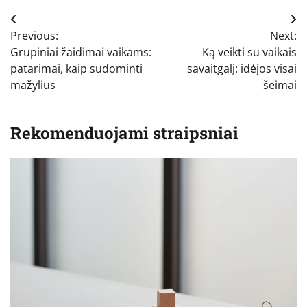
Navigacija
Previous:
Next:
tarp
Grupiniai žaidimai vaikams:
Ką veikti su vaikais
įrašų
patarimai, kaip sudominti
savaitgalį: idėjos visai
mažylius
šeimai
Rekomenduojami straipsniai