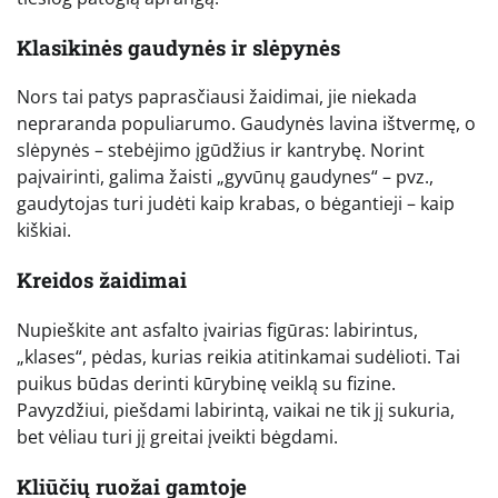
Klasikinės gaudynės ir slėpynės
Nors tai patys paprasčiausi žaidimai, jie niekada
nepraranda populiarumo. Gaudynės lavina ištvermę, o
slėpynės – stebėjimo įgūdžius ir kantrybę. Norint
paįvairinti, galima žaisti „gyvūnų gaudynes“ – pvz.,
gaudytojas turi judėti kaip krabas, o bėgantieji – kaip
kiškiai.
Kreidos žaidimai
Nupieškite ant asfalto įvairias figūras: labirintus,
„klases“, pėdas, kurias reikia atitinkamai sudėlioti. Tai
puikus būdas derinti kūrybinę veiklą su fizine.
Pavyzdžiui, piešdami labirintą, vaikai ne tik jį sukuria,
bet vėliau turi jį greitai įveikti bėgdami.
Kliūčių ruožai gamtoje