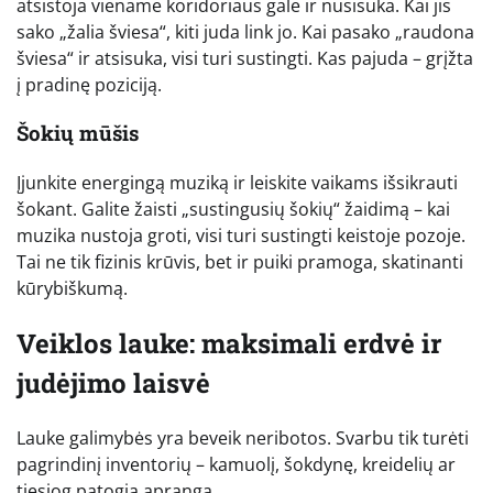
atsistoja viename koridoriaus gale ir nusisuka. Kai jis
sako „žalia šviesa“, kiti juda link jo. Kai pasako „raudona
šviesa“ ir atsisuka, visi turi sustingti. Kas pajuda – grįžta
į pradinę poziciją.
Šokių mūšis
Įjunkite energingą muziką ir leiskite vaikams išsikrauti
šokant. Galite žaisti „sustingusių šokių“ žaidimą – kai
muzika nustoja groti, visi turi sustingti keistoje pozoje.
Tai ne tik fizinis krūvis, bet ir puiki pramoga, skatinanti
kūrybiškumą.
Veiklos lauke: maksimali erdvė ir
judėjimo laisvė
Lauke galimybės yra beveik neribotos. Svarbu tik turėti
pagrindinį inventorių – kamuolį, šokdynę, kreidelių ar
tiesiog patogią aprangą.