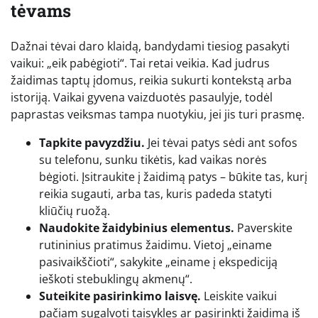
tėvams
Dažnai tėvai daro klaidą, bandydami tiesiog pasakyti
vaikui: „eik pabėgioti“. Tai retai veikia. Kad judrus
žaidimas taptų įdomus, reikia sukurti kontekstą arba
istoriją. Vaikai gyvena vaizduotės pasaulyje, todėl
paprastas veiksmas tampa nuotykiu, jei jis turi prasmę.
Tapkite pavyzdžiu.
Jei tėvai patys sėdi ant sofos
su telefonu, sunku tikėtis, kad vaikas norės
bėgioti. Įsitraukite į žaidimą patys – būkite tas, kurį
reikia sugauti, arba tas, kuris padeda statyti
kliūčių ruožą.
Naudokite žaidybinius elementus.
Paverskite
rutininius pratimus žaidimu. Vietoj „einame
pasivaikščioti“, sakykite „einame į ekspediciją
ieškoti stebuklingų akmenų“.
Suteikite pasirinkimo laisvę.
Leiskite vaikui
pačiam sugalvoti taisykles ar pasirinkti žaidimą iš