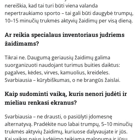
nereiškia, kad tai turi būti viena valanda
nepertraukiamo sporto – tai gali būti daugybė trumpų,
10–15 minučių trukmės aktyvių žaidimų per visą dieną.
Ar reikia specialaus inventoriaus judriems
žaidimams?
Tikrai ne. Daugumą geriausių žaidimų galima
suorganizuoti naudojant turimus buities daiktus:
pagalves, kėdes, virves, kamuolius, kreideles.
Svarbiausia – kūrybiškumas, o ne brangūs žaislai.
Kaip sudominti vaiką, kuris nenori judėti ir
mieliau renkasi ekranus?
Svarbiausia – ne drausti, o pasiūlyti įdomesnę
alternatyvą. Pradėkite nuo labai trumpų, 5–10 minučių
trukmės aktyvių žaidimų, kuriuose dalyvaujate ir jūs.
Kai vaikas pajus judėjimo teikiamą malonumą ir jūsų