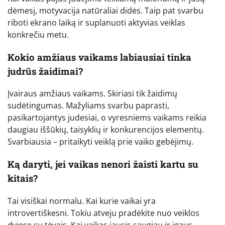
dėmesį, motyvacija natūraliai didės. Taip pat svarbu
riboti ekrano laiką ir suplanuoti aktyvias veiklas
konkrečiu metu.
Kokio amžiaus vaikams labiausiai tinka
judrūs žaidimai?
Įvairaus amžiaus vaikams. Skiriasi tik žaidimų
sudėtingumas. Mažyliams svarbu paprasti,
pasikartojantys judesiai, o vyresniems vaikams reikia
daugiau iššūkių, taisyklių ir konkurencijos elementų.
Svarbiausia – pritaikyti veiklą prie vaiko gebėjimų.
Ką daryti, jei vaikas nenori žaisti kartu su
kitais?
Tai visiškai normalu. Kai kurie vaikai yra
introvertiškesni. Tokiu atveju pradėkite nuo veiklos
dviese su tėvais. Kai vaikas jausis saugiau ir įgaus