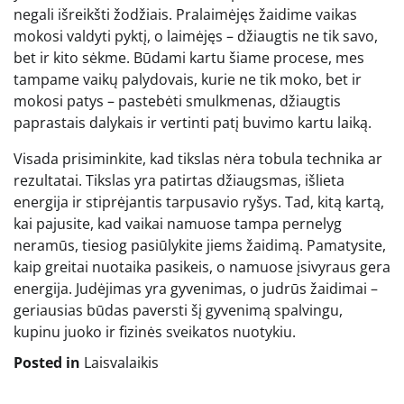
negali išreikšti žodžiais. Pralaimėjęs žaidime vaikas
mokosi valdyti pyktį, o laimėjęs – džiaugtis ne tik savo,
bet ir kito sėkme. Būdami kartu šiame procese, mes
tampame vaikų palydovais, kurie ne tik moko, bet ir
mokosi patys – pastebėti smulkmenas, džiaugtis
paprastais dalykais ir vertinti patį buvimo kartu laiką.
Visada prisiminkite, kad tikslas nėra tobula technika ar
rezultatai. Tikslas yra patirtas džiaugsmas, išlieta
energija ir stiprėjantis tarpusavio ryšys. Tad, kitą kartą,
kai pajusite, kad vaikai namuose tampa pernelyg
neramūs, tiesiog pasiūlykite jiems žaidimą. Pamatysite,
kaip greitai nuotaika pasikeis, o namuose įsivyraus gera
energija. Judėjimas yra gyvenimas, o judrūs žaidimai –
geriausias būdas paversti šį gyvenimą spalvingu,
kupinu juoko ir fizinės sveikatos nuotykiu.
Posted in
Laisvalaikis