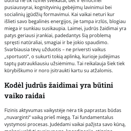
būtina ne tik fizinei sveikatai, bet ir emocinei
pusiausvyrai, kognityvinių gebėjimų lavinimui bei
socialinių įgūdžių formavimui. Kai vaikai neturi kur
išlieti savo begalinės energijos, jie tampa irzlūs, blogiau
miega ir sunkiau susikaupia. Laimei, judrūs žaidimai yra
patys geriausi įrankiai, padedantys šią problemą
spręsti natūraliai, smagiai ir be jokio spaudimo.
Svarbiausia tėvų užduotis – ne priversti vaikus
„sportuoti“, o sukurti tokią aplinką, kurioje judėjimas
taptų patraukliausiu užsiėmimu. Tai reikalauja šiek tiek
kūrybiškumo ir noro įsitraukti kartu su atžalomis.
Kodėl judrūs žaidimai yra būtini
vaiko raidai
Fizinis aktyvumas vaikystėje nėra tik paprastas būdas
„nuvarginti“ vaiką prieš miegą. Tai fundamentalus
vystymosi procesas. Judėdami vaikai pažįsta savo kūną,