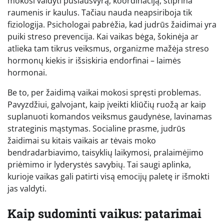
mokosi valdyti pusiausvyrą, koordinaciją, stiprina
raumenis ir kaulus. Tačiau nauda neapsiriboja tik
fiziologija. Psichologai pabrėžia, kad judrūs žaidimai yra
puiki streso prevencija. Kai vaikas bėga, šokinėja ar
atlieka tam tikrus veiksmus, organizme mažėja streso
hormonų kiekis ir išsiskiria endorfinai – laimės
hormonai.
Be to, per žaidimą vaikai mokosi spręsti problemas.
Pavyzdžiui, galvojant, kaip įveikti kliūčių ruožą ar kaip
suplanuoti komandos veiksmus gaudynėse, lavinamas
strateginis mąstymas. Socialine prasme, judrūs
žaidimai su kitais vaikais ar tėvais moko
bendradarbiavimo, taisyklių laikymosi, pralaimėjimo
priėmimo ir lyderystės savybių. Tai saugi aplinka,
kurioje vaikas gali patirti visą emocijų paletę ir išmokti
jas valdyti.
Kaip sudominti vaikus: patarimai