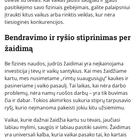
pasitikėjimo savo fiziniais gebėjimais, galite palaipsniui
įtraukti kitus vaikus arba rinktis veiklas, kur nėra
tiesioginės konkurencijos.
Bendravimo ir ryšio stiprinimas per
žaidimą
Be fizinės naudos, judrūs žaidimai yra neįkainojama
investicija į tėvų ir vaikų santykius. Kai mes žaidžiame
kartu, mes nusimetame „rimtų suaugusiųjų“ kaukes ir
pasineriame į vaiko pasaulį. Tai laikas, kai nėra darbo
problemų, nėra namų ruošos darbų – yra tik buvimas
čia ir dabar. Tokios akimirkos sukuria stiprų tarpusavio
ryšį, kurio neįmanoma pakeisti jokiu kitu užsiėmimu.
Vaikai, kurie dažnai žaidžia kartu su tėvais, jaučiasi
labiau mylimi, saugūs ir labiau pasitiki savimi. Žaidimas
yra universali kalba, kuria vaikai pasako tai, ko kartais