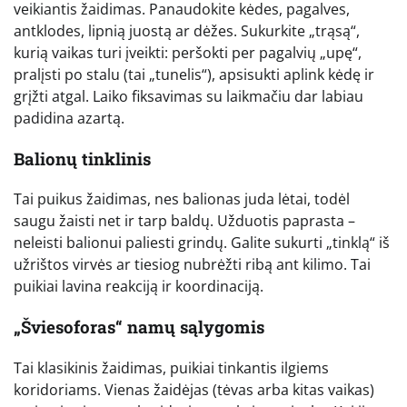
veikiantis žaidimas. Panaudokite kėdes, pagalves,
antklodes, lipnią juostą ar dėžes. Sukurkite „trąsą“,
kurią vaikas turi įveikti: peršokti per pagalvių „upę“,
pralįsti po stalu (tai „tunelis“), apsisukti aplink kėdę ir
grįžti atgal. Laiko fiksavimas su laikmačiu dar labiau
padidina azartą.
Balionų tinklinis
Tai puikus žaidimas, nes balionas juda lėtai, todėl
saugu žaisti net ir tarp baldų. Užduotis paprasta –
neleisti balionui paliesti grindų. Galite sukurti „tinklą“ iš
užrištos virvės ar tiesiog nubrėžti ribą ant kilimo. Tai
puikiai lavina reakciją ir koordinaciją.
„Šviesoforas“ namų sąlygomis
Tai klasikinis žaidimas, puikiai tinkantis ilgiems
koridoriams. Vienas žaidėjas (tėvas arba kitas vaikas)