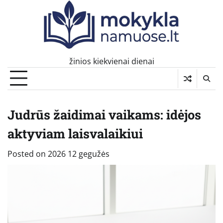
Skip
to
content
žinios kiekvienai dienai
Judrūs žaidimai vaikams: idėjos
aktyviam laisvalaikiui
Posted on
2026 12 gegužės