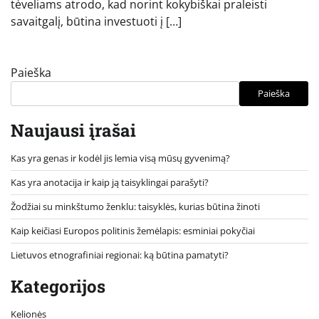
tėveliams atrodo, kad norint kokybiškai praleisti
savaitgalį, būtina investuoti į […]
Paieška
Paieška
Naujausi įrašai
Kas yra genas ir kodėl jis lemia visą mūsų gyvenimą?
Kas yra anotacija ir kaip ją taisyklingai parašyti?
Žodžiai su minkštumo ženklu: taisyklės, kurias būtina žinoti
Kaip keičiasi Europos politinis žemėlapis: esminiai pokyčiai
Lietuvos etnografiniai regionai: ką būtina pamatyti?
Kategorijos
Kelionės