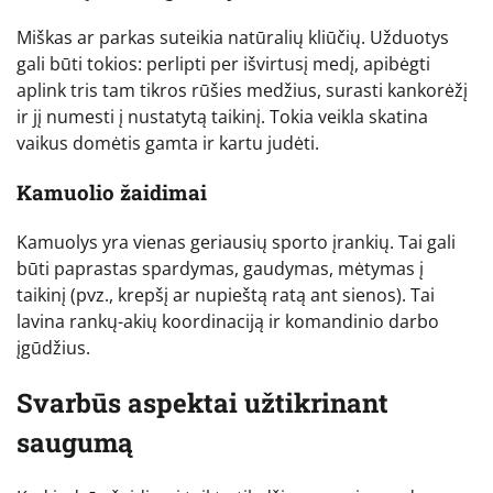
Miškas ar parkas suteikia natūralių kliūčių. Užduotys
gali būti tokios: perlipti per išvirtusį medį, apibėgti
aplink tris tam tikros rūšies medžius, surasti kankorėžį
ir jį numesti į nustatytą taikinį. Tokia veikla skatina
vaikus domėtis gamta ir kartu judėti.
Kamuolio žaidimai
Kamuolys yra vienas geriausių sporto įrankių. Tai gali
būti paprastas spardymas, gaudymas, mėtymas į
taikinį (pvz., krepšį ar nupieštą ratą ant sienos). Tai
lavina rankų-akių koordinaciją ir komandinio darbo
įgūdžius.
Svarbūs aspektai užtikrinant
saugumą