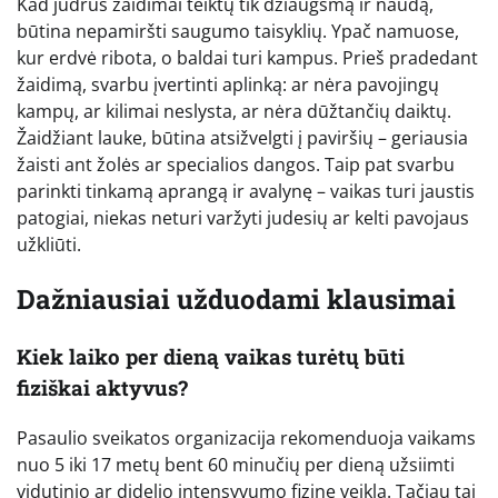
Kad judrūs žaidimai teiktų tik džiaugsmą ir naudą,
būtina nepamiršti saugumo taisyklių. Ypač namuose,
kur erdvė ribota, o baldai turi kampus. Prieš pradedant
žaidimą, svarbu įvertinti aplinką: ar nėra pavojingų
kampų, ar kilimai neslysta, ar nėra dūžtančių daiktų.
Žaidžiant lauke, būtina atsižvelgti į paviršių – geriausia
žaisti ant žolės ar specialios dangos. Taip pat svarbu
parinkti tinkamą aprangą ir avalynę – vaikas turi jaustis
patogiai, niekas neturi varžyti judesių ar kelti pavojaus
užkliūti.
Dažniausiai užduodami klausimai
Kiek laiko per dieną vaikas turėtų būti
fiziškai aktyvus?
Pasaulio sveikatos organizacija rekomenduoja vaikams
nuo 5 iki 17 metų bent 60 minučių per dieną užsiimti
vidutinio ar didelio intensyvumo fizine veikla. Tačiau tai