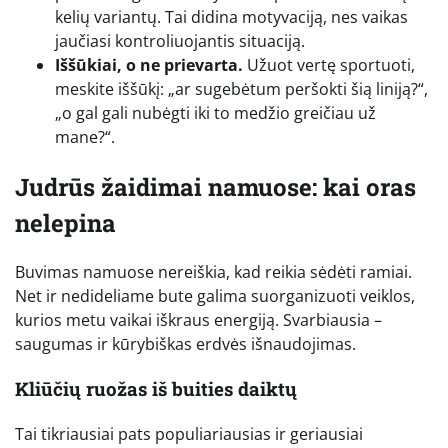
kelių variantų. Tai didina motyvaciją, nes vaikas
jaučiasi kontroliuojantis situaciją.
Iššūkiai, o ne prievarta.
Užuot vertę sportuoti,
meskite iššūkį: „ar sugebėtum peršokti šią liniją?“,
„o gal gali nubėgti iki to medžio greičiau už
mane?“.
Judrūs žaidimai namuose: kai oras
nelepina
Buvimas namuose nereiškia, kad reikia sėdėti ramiai.
Net ir nedideliame bute galima suorganizuoti veiklos,
kurios metu vaikai iškraus energiją. Svarbiausia –
saugumas ir kūrybiškas erdvės išnaudojimas.
Kliūčių ruožas iš buities daiktų
Tai tikriausiai pats populiariausias ir geriausiai