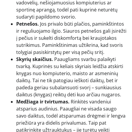
vadovėlių, nešiojamuosius kompiuterius ar
sportinę aprangą, todėl pati kuprinė neturėtų
sudaryti papildomo svorio.
Petnešos.
Jos privalo būti plačios, paminkštintos
ir reguliuojamo ilgio. Siauros petnešos gali įsirėžti
į pečius ir sukelti diskomfortą bei kraujotakos
sutrikimus. Paminkštinimas užtikrina, kad svoris
tolygiai pasiskirstytų per visą pečių sritį.
Skyrių skaičius.
Paaugliams svarbu palaikyti
tvarką. Kuprinės su keliais skyriais leidžia atskirti
knygas nuo kompiuterio, maisto ar asmeninių
daiktų. Tai ne tik patogiau ieškoti daiktų, bet ir
padeda geriau subalansuoti svorį – sunkiausius
daiktus (knygas) reiktų dėti kuo arčiau nugaros.
Medžiaga ir tvirtumas.
Rinkitės vandeniui
atsparius audinius. Paaugliai ne visada saugo
savo daiktus, todėl atsparumas drėgmei ir lengva
priežiūra yra didelis privalumas. Taip pat
patikrinkite užtrauktukus – jie turėtų veikti