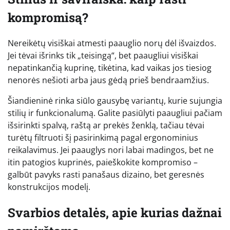
kompromisą?
Nereikėtų visiškai atmesti paauglio norų dėl išvaizdos.
Jei tėvai išrinks tik „teisingą“, bet paaugliui visiškai
nepatinkančią kuprinę, tikėtina, kad vaikas jos tiesiog
nenorės nešioti arba jaus gėdą prieš bendraamžius.
Šiandieninė rinka siūlo gausybę variantų, kurie sujungia
stilių ir funkcionalumą. Galite pasiūlyti paaugliui pačiam
išsirinkti spalvą, raštą ar prekės ženklą, tačiau tėvai
turėtų filtruoti šį pasirinkimą pagal ergonominius
reikalavimus. Jei paauglys nori labai madingos, bet ne
itin patogios kuprinės, paieškokite kompromiso –
galbūt pavyks rasti panašaus dizaino, bet geresnės
konstrukcijos modelį.
Svarbios detalės, apie kurias dažnai