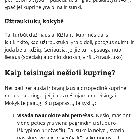
ypač jei kuprinė yra pilna ir sunki.
Užtrauktukų kokybė
Tai turbūt dažniausiai lūžtanti kuprinės dalis.
Įsitikinkite, kad užtrauktukai yra dideli, patogūs suimti ir
juda be trikdžių. Geriausia, jei jie turi apsaugą nuo
lietaus (specialų audinio sluoksnį virš užtrauktuko).
Kaip teisingai nešioti kuprinę?
Net pati geriausia ir brangiausia ortopedinė kuprinė
nebus naudinga, jei ji bus nešiojama neteisingai.
Mokykite paauglį šių paprastų taisyklių:
Visada naudokite abi petnešas.
Nešiojimas ant
vieno peties yra viena pagrindinių stuburo
iškrypimo priežasčių. Tai sukelia nelygų svorio
pasiskirstymą ir priverčia kūną kompensuoti