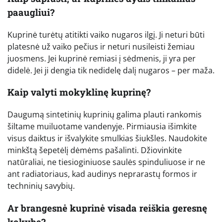
paaugliui?
Kuprinė turėtų atitikti vaiko nugaros ilgį. Ji neturi būti
platesnė už vaiko pečius ir neturi nusileisti žemiau
juosmens. Jei kuprinė remiasi į sėdmenis, ji yra per
didelė. Jei ji dengia tik nedidelę dalį nugaros – per maža.
Kaip valyti mokyklinę kuprinę?
Daugumą sintetinių kuprinių galima plauti rankomis
šiltame muiluotame vandenyje. Pirmiausia išimkite
visus daiktus ir išvalykite smulkias šiukšles. Naudokite
minkštą šepetėlį dėmėms pašalinti. Džiovinkite
natūraliai, ne tiesioginiuose saulės spinduliuose ir ne
ant radiatoriaus, kad audinys neprarastų formos ir
techninių savybių.
Ar brangesnė kuprinė visada reiškia geresnę
kokybę?