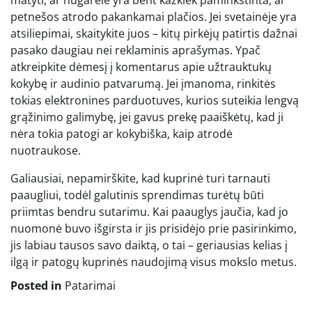
matyti, ar nugarėlė yra bent kažkiek paminkštinta, ar
petnešos atrodo pakankamai plačios. Jei svetainėje yra
atsiliepimai, skaitykite juos – kitų pirkėjų patirtis dažnai
pasako daugiau nei reklaminis aprašymas. Ypač
atkreipkite dėmesį į komentarus apie užtrauktukų
kokybę ir audinio patvarumą. Jei įmanoma, rinkitės
tokias elektronines parduotuves, kurios suteikia lengvą
grąžinimo galimybę, jei gavus prekę paaiškėtų, kad ji
nėra tokia patogi ar kokybiška, kaip atrodė
nuotraukose.
Galiausiai, nepamirškite, kad kuprinė turi tarnauti
paaugliui, todėl galutinis sprendimas turėtų būti
priimtas bendru sutarimu. Kai paauglys jaučia, kad jo
nuomonė buvo išgirsta ir jis prisidėjo prie pasirinkimo,
jis labiau tausos savo daiktą, o tai – geriausias kelias į
ilgą ir patogų kuprinės naudojimą visus mokslo metus.
Posted in
Patarimai