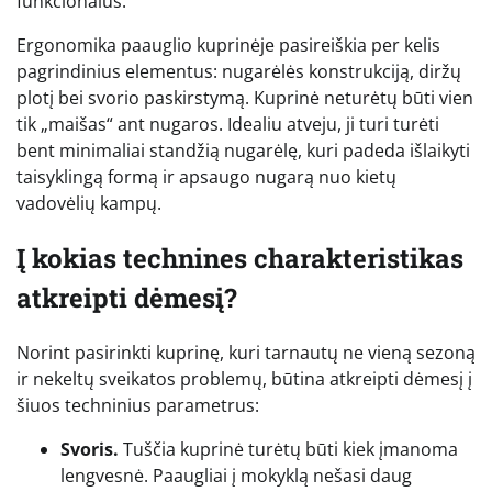
funkcionalus.
Ergonomika paauglio kuprinėje pasireiškia per kelis
pagrindinius elementus: nugarėlės konstrukciją, diržų
plotį bei svorio paskirstymą. Kuprinė neturėtų būti vien
tik „maišas“ ant nugaros. Idealiu atveju, ji turi turėti
bent minimaliai standžią nugarėlę, kuri padeda išlaikyti
taisyklingą formą ir apsaugo nugarą nuo kietų
vadovėlių kampų.
Į kokias technines charakteristikas
atkreipti dėmesį?
Norint pasirinkti kuprinę, kuri tarnautų ne vieną sezoną
ir nekeltų sveikatos problemų, būtina atkreipti dėmesį į
šiuos techninius parametrus:
Svoris.
Tuščia kuprinė turėtų būti kiek įmanoma
lengvesnė. Paaugliai į mokyklą nešasi daug