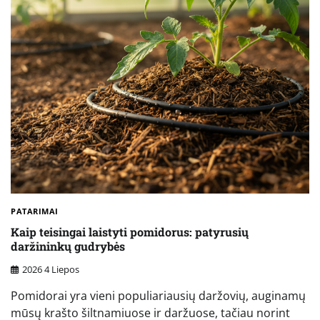
PATARIMAI
Kaip teisingai laistyti pomidorus: patyrusių
daržininkų gudrybės
2026 4 Liepos
Pomidorai yra vieni populiariausių daržovių, auginamų
mūsų krašto šiltnamiuose ir daržuose, tačiau norint