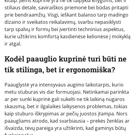
kitaip. Jiems kuprinė yra ne tik talpykla knygoms, bet ir
stiliaus detalė, saviraiškos priemonė bei būdas pritapti
prie bendraamžių. Visgi, ieškant balanso tarp madingo
dizaino ir sveikatos reikalavimų, svarbu nepasiklysti
tarp spalvų ir formų bei įvertinti techninius aspektus,
kurie užtikrins komfortą kasdienėse kelionėse į mokyklą
ir atgal.
Kodėl paauglio kuprinė turi būti ne
tik stilinga, bet ir ergonomiška?
Paauglystė yra intensyvaus augimo laikotarpis, kurio
metu stuburas vis dar formuojasi. Netinkamai parinkta
ar per sunki kuprinė gali sukelti ne tik laikiną nugaros
skausmą, bet ir ilgalaikes laikysenos problemas, tokias
kaip stuburo iškrypimas ar pečių juostos įtampa. Nors
paaugliams atrodo, kad svarbiausia – prekės ženklas ar
išvaizda, tėvų pareiga yra užtikrinti, kad gaminys būtų