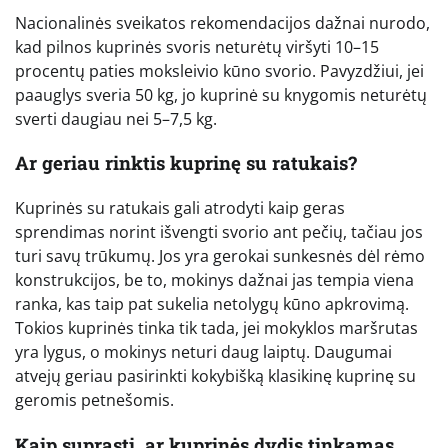
Nacionalinės sveikatos rekomendacijos dažnai nurodo,
kad pilnos kuprinės svoris neturėtų viršyti 10–15
procentų paties moksleivio kūno svorio. Pavyzdžiui, jei
paauglys sveria 50 kg, jo kuprinė su knygomis neturėtų
sverti daugiau nei 5–7,5 kg.
Ar geriau rinktis kuprinę su ratukais?
Kuprinės su ratukais gali atrodyti kaip geras
sprendimas norint išvengti svorio ant pečių, tačiau jos
turi savų trūkumų. Jos yra gerokai sunkesnės dėl rėmo
konstrukcijos, be to, mokinys dažnai jas tempia viena
ranka, kas taip pat sukelia netolygų kūno apkrovimą.
Tokios kuprinės tinka tik tada, jei mokyklos maršrutas
yra lygus, o mokinys neturi daug laiptų. Daugumai
atvejų geriau pasirinkti kokybišką klasikinę kuprinę su
geromis petnešomis.
Kaip suprasti, ar kuprinės dydis tinkamas