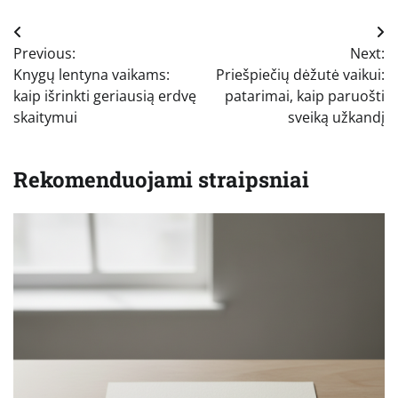
Navigacija
Previous:
Next:
tarp
Knygų lentyna vaikams:
Priešpiečių dėžutė vaikui:
įrašų
kaip išrinkti geriausią erdvę
patarimai, kaip paruošti
skaitymui
sveiką užkandį
Rekomenduojami straipsniai