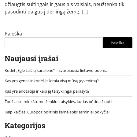
džiaugtis sultingais ir gausiais vaisiais, neužtenka tik
pasodinti daigus į derlingą žemę. […]
Paieška
Paieška
Naujausi įrašai
Kodėl „Eglė žalčių karalienė“ – svarbiausia lietuvių poema
Kas yra genas ir kodėl jis lemia visą mūsų gyvenimą?
Kas yra anotacija ir kaip ją taisyklingai parašyti?
Žodžiai su minkštumo ženklu: taisyklės, kurias būtina žinoti
Kaip keičiasi Europos politinis žemėlapis: esminiai pokyčiai
Kategorijos