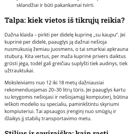
sklandžiai ir būti pakankamai tvirti.
Talpa: kiek vietos iš tikrųjų reikia?
Dažna klaida – pirkti per didelę kuprinę „su kaupu“. Jei
kuprinė per didelė, paauglys ją dažnai nešioja
nusmukusią žemiau juosmens, o tai smarkiai apkrauna
stuburą. Kita vertus, per maža kuprinė privers daiktus
grūsti jėga, todėl gali greičiau suplyšti tiek audinys, tiek
užtrauktukai.
Moksleiviams nuo 12 iki 18 metų dažniausiai
rekomenduojamas 20–30 litrų tūris. Jei paauglys kartu
su knygomis nešiojasi ir nešiojamąjį kompiuterį, būtina
ieškoti modelio su specialiu, paminkštintu skyriumi
kompiuteriui. Tai apsaugos įrenginį nuo smūgių ir
išlaikys jį stabilų transportavimo metu.
Stilius ir saviraiška: kaip rasti