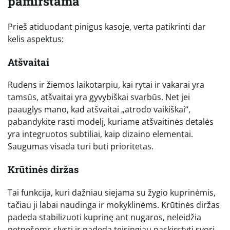
pamirštama
Prieš atiduodant pinigus kasoje, verta patikrinti dar
kelis aspektus:
Atšvaitai
Rudens ir žiemos laikotarpiu, kai rytai ir vakarai yra
tamsūs, atšvaitai yra gyvybiškai svarbūs. Net jei
paauglys mano, kad atšvaitai „atrodo vaikiškai“,
pabandykite rasti modelį, kuriame atšvaitinės detalės
yra integruotos subtiliai, kaip dizaino elementai.
Saugumas visada turi būti prioritetas.
Krūtinės diržas
Tai funkcija, kuri dažniau siejama su žygio kuprinėmis,
tačiau ji labai naudinga ir mokyklinėms. Krūtinės diržas
padeda stabilizuoti kuprinę ant nugaros, neleidžia
petnešoms slysti ir padeda teisingiau paskirstyti svorį,