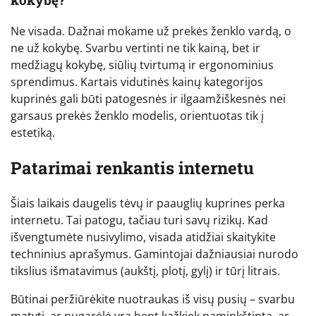
Ne visada. Dažnai mokame už prekės ženklo vardą, o
ne už kokybę. Svarbu vertinti ne tik kainą, bet ir
medžiagų kokybę, siūlių tvirtumą ir ergonominius
sprendimus. Kartais vidutinės kainų kategorijos
kuprinės gali būti patogesnės ir ilgaamžiškesnės nei
garsaus prekės ženklo modelis, orientuotas tik į
estetiką.
Patarimai renkantis internetu
Šiais laikais daugelis tėvų ir paauglių kuprines perka
internetu. Tai patogu, tačiau turi savų rizikų. Kad
išvengtumėte nusivylimo, visada atidžiai skaitykite
techninius aprašymus. Gamintojai dažniausiai nurodo
tikslius išmatavimus (aukštį, plotį, gylį) ir tūrį litrais.
Būtinai peržiūrėkite nuotraukas iš visų pusių – svarbu