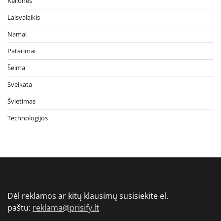
Kelionės
Laisvalaikis
Namai
Patarimai
Šeima
Sveikata
Švietimas
Technologijos
Dėl reklamos ar kitų klausimų susisiekite el.
paštu:
reklama@prisify.lt