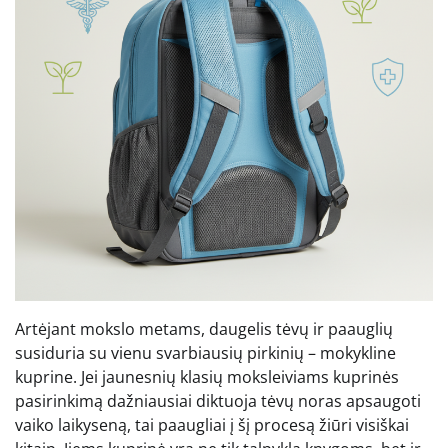
Artėjant mokslo metams, daugelis tėvų ir paauglių
susiduria su vienu svarbiausių pirkinių – mokykline
kuprine. Jei jaunesnių klasių moksleiviams kuprinės
pasirinkimą dažniausiai diktuoja tėvų noras apsaugoti
vaiko laikyseną, tai paaugliai į šį procesą žiūri visiškai