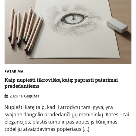
PATARIMAI
Kaip nupiešti tikrovišką katę: paprasti patarimai
pradedantiems
2026 16 Gegužės
Nupiešti katę taip, kad ji atrodytų tarsi gyva, yra
svajonė daugelio pradedančiųjų menininkų. Katės – tai
elegancijos, plastiškumo ir paslapties įsikūnijimas,
todėl jų atvaizdavimas popieriaus […]