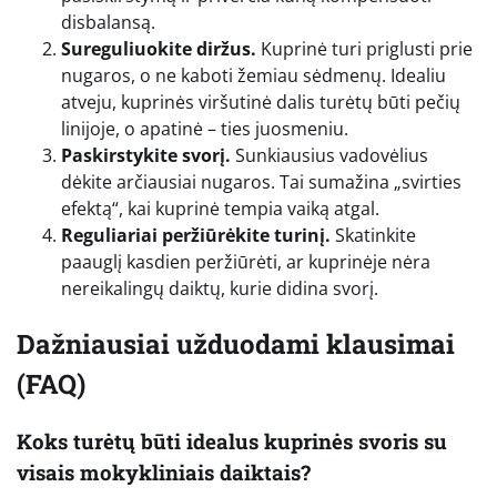
disbalansą.
Sureguliuokite diržus.
Kuprinė turi priglusti prie
nugaros, o ne kaboti žemiau sėdmenų. Idealiu
atveju, kuprinės viršutinė dalis turėtų būti pečių
linijoje, o apatinė – ties juosmeniu.
Paskirstykite svorį.
Sunkiausius vadovėlius
dėkite arčiausiai nugaros. Tai sumažina „svirties
efektą“, kai kuprinė tempia vaiką atgal.
Reguliariai peržiūrėkite turinį.
Skatinkite
paauglį kasdien peržiūrėti, ar kuprinėje nėra
nereikalingų daiktų, kurie didina svorį.
Dažniausiai užduodami klausimai
(FAQ)
Koks turėtų būti idealus kuprinės svoris su
visais mokykliniais daiktais?