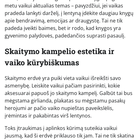
metu vaikui aktualias temas – pavyzdžiui, jei vaikas
pradeda lankyti darželį, į lentyną įdėkite daugiau knygų
apie bendravimą, emocijas ar draugystę. Tai ne tik
padeda įveikti baimes, bet ir rodo, kad knygos yra
gyvenimo palydovės, padedančios suprasti pasaulį.
Skaitymo kampelio estetika ir
vaiko kūrybiškumas
Skaitymo erdvė yra puiki vieta vaikui išreikšti savo
asmenybę. Leiskite vaikui pačiam pasirinkti, kokie
aksesuarai papuoš jo skaitymo kampelį. Galbūt tai bus
mėgstama girlianda, plakatas su mėgstamu pasakų
herojumi ar pačio vaiko nupieštas paveikslėlis,
įrėmintas ir pakabintas virš lentynos.
Toks įtraukimas į aplinkos kūrimą suteikia vaikui
jausmą, kad ši erdvė priklauso tik jam. Tai ne tik skatina