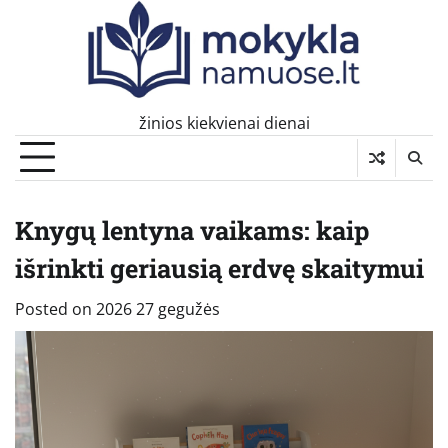
Skip
to
content
žinios kiekvienai dienai
Knygų lentyna vaikams: kaip
išrinkti geriausią erdvę skaitymui
Posted on
2026 27 gegužės