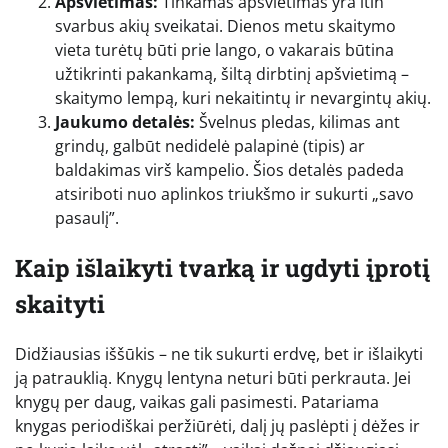
Apšvietimas:
Tinkamas apšvietimas yra itin
svarbus akių sveikatai. Dienos metu skaitymo
vieta turėtų būti prie lango, o vakarais būtina
užtikrinti pakankamą, šiltą dirbtinį apšvietimą –
skaitymo lempą, kuri nekaitintų ir nevargintų akių.
Jaukumo detalės:
Švelnus pledas, kilimas ant
grindų, galbūt nedidelė palapinė (tipis) ar
baldakimas virš kampelio. Šios detalės padeda
atsiriboti nuo aplinkos triukšmo ir sukurti „savo
pasaulį”.
Kaip išlaikyti tvarką ir ugdyti įprotį
skaityti
Didžiausias iššūkis – ne tik sukurti erdvę, bet ir išlaikyti
ją patrauklią. Knygų lentyna neturi būti perkrauta. Jei
knygų per daug, vaikas gali pasimesti. Patariama
knygas periodiškai peržiūrėti, dalį jų paslėpti į dėžes ir