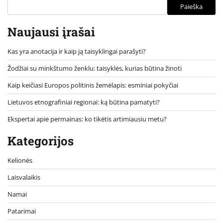
Paieška
Naujausi įrašai
Kas yra anotacija ir kaip ją taisyklingai parašyti?
Žodžiai su minkštumo ženklu: taisyklės, kurias būtina žinoti
Kaip keičiasi Europos politinis žemėlapis: esminiai pokyčiai
Lietuvos etnografiniai regionai: ką būtina pamatyti?
Ekspertai apie permainas: ko tikėtis artimiausiu metu?
Kategorijos
Kelionės
Laisvalaikis
Namai
Patarimai