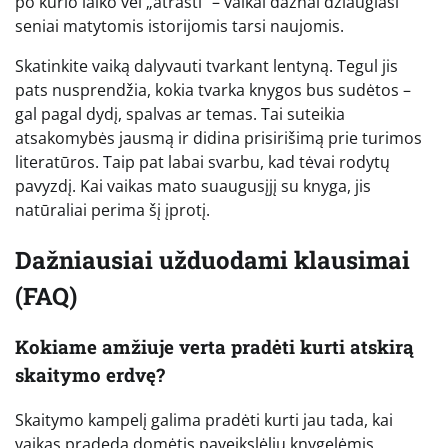
po kurio laiko vėl „atrasti” – vaikai dažnai džiaugiasi
seniai matytomis istorijomis tarsi naujomis.
Skatinkite vaiką dalyvauti tvarkant lentyną. Tegul jis
pats nusprendžia, kokia tvarka knygos bus sudėtos –
gal pagal dydį, spalvas ar temas. Tai suteikia
atsakomybės jausmą ir didina prisirišimą prie turimos
literatūros. Taip pat labai svarbu, kad tėvai rodytų
pavyzdį. Kai vaikas mato suaugusįjį su knyga, jis
natūraliai perima šį įprotį.
Dažniausiai užduodami klausimai
(FAQ)
Kokiame amžiuje verta pradėti kurti atskirą
skaitymo erdvę?
Skaitymo kampelį galima pradėti kurti jau tada, kai
vaikas pradeda domėtis paveikslėlių knygelėmis,