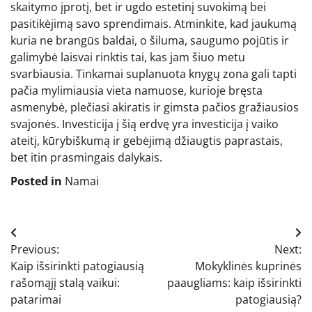
skaitymo įprotį, bet ir ugdo estetinį suvokimą bei
pasitikėjimą savo sprendimais. Atminkite, kad jaukumą
kuria ne brangūs baldai, o šiluma, saugumo pojūtis ir
galimybė laisvai rinktis tai, kas jam šiuo metu
svarbiausia. Tinkamai suplanuota knygų zona gali tapti
pačia mylimiausia vieta namuose, kurioje bręsta
asmenybė, plečiasi akiratis ir gimsta pačios gražiausios
svajonės. Investicija į šią erdvę yra investicija į vaiko
ateitį, kūrybiškumą ir gebėjimą džiaugtis paprastais,
bet itin prasmingais dalykais.
Posted in
Namai
Navigacija
Previous:
Next:
tarp
Kaip išsirinkti patogiausią
Mokyklinės kuprinės
įrašų
rašomąjį stalą vaikui:
paaugliams: kaip išsirinkti
patarimai
patogiausią?