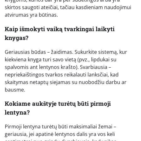
skirtos saugoti ateičiai, tačiau kasdieniam naudojimui
atvirumas yra būtinas.
Kaip išmokyti vaiką tvarkingai laikyti
knygas?
Geriausias būdas – žaidimas. Sukurkite sistemą, kur
kiekviena knyga turi savo vietą (pvz., lipdukai su
spalvomis ant lentynos krašto). Svarbiausia –
nepriekaištingos tvarkos reikalauti lanksčiai, kad
skaitymas netaptų siejamas su nuobodžiu darbu ar
bausme.
Kokiame aukštyje turėtų būti pirmoji
lentyna?
Pirmoji lentyna turėtų būti maksimaliai žemai –
geriausia, jei apatinė lentynos dalis yra vos keli