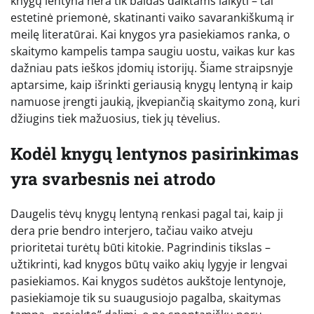
knygų lentyna nėra tik baldas daiktams laikyti – tai
estetinė priemonė, skatinanti vaiko savarankiškumą ir
meilę literatūrai. Kai knygos yra pasiekiamos ranka, o
skaitymo kampelis tampa saugiu uostu, vaikas kur kas
dažniau pats ieškos įdomių istorijų. Šiame straipsnyje
aptarsime, kaip išrinkti geriausią knygų lentyną ir kaip
namuose įrengti jaukią, įkvepiančią skaitymo zoną, kuri
džiugins tiek mažuosius, tiek jų tėvelius.
Kodėl knygų lentynos pasirinkimas
yra svarbesnis nei atrodo
Daugelis tėvų knygų lentyną renkasi pagal tai, kaip ji
dera prie bendro interjero, tačiau vaiko atveju
prioritetai turėtų būti kitokie. Pagrindinis tikslas –
užtikrinti, kad knygos būtų vaiko akių lygyje ir lengvai
pasiekiamos. Kai knygos sudėtos aukštoje lentynoje,
pasiekiamoje tik su suaugusiojo pagalba, skaitymas