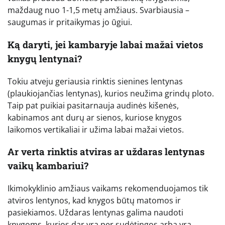
maždaug nuo 1-1,5 metų amžiaus. Svarbiausia –
saugumas ir pritaikymas jo ūgiui.
Ką daryti, jei kambaryje labai mažai vietos
knygų lentynai?
Tokiu atveju geriausia rinktis sienines lentynas
(plaukiojančias lentynas), kurios neužima grindų ploto.
Taip pat puikiai pasitarnauja audinės kišenės,
kabinamos ant durų ar sienos, kuriose knygos
laikomos vertikaliai ir užima labai mažai vietos.
Ar verta rinktis atviras ar uždaras lentynas
vaikų kambariui?
Ikimokyklinio amžiaus vaikams rekomenduojamos tik
atviros lentynos, kad knygos būtų matomos ir
pasiekiamos. Uždaras lentynas galima naudoti
knygoms, kurios dar yra per sudėtingos arba yra