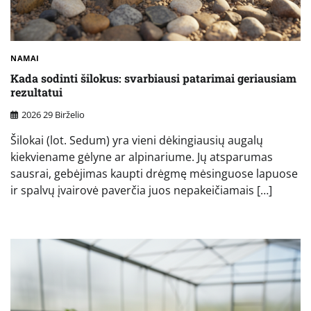
NAMAI
Kada sodinti šilokus: svarbiausi patarimai geriausiam
rezultatui
2026 29 Birželio
Šilokai (lot. Sedum) yra vieni dėkingiausių augalų
kiekviename gėlyne ar alpinariume. Jų atsparumas
sausrai, gebėjimas kaupti drėgmę mėsinguose lapuose
ir spalvų įvairovė paverčia juos nepakeičiamais […]