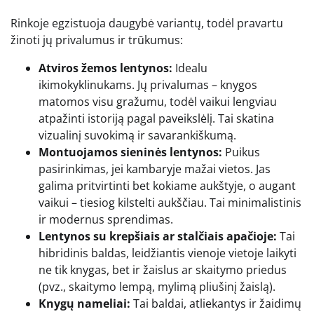
Rinkoje egzistuoja daugybė variantų, todėl pravartu
žinoti jų privalumus ir trūkumus:
Atviros žemos lentynos:
Idealu
ikimokyklinukams. Jų privalumas – knygos
matomos visu gražumu, todėl vaikui lengviau
atpažinti istoriją pagal paveikslėlį. Tai skatina
vizualinį suvokimą ir savarankiškumą.
Montuojamos sieninės lentynos:
Puikus
pasirinkimas, jei kambaryje mažai vietos. Jas
galima pritvirtinti bet kokiame aukštyje, o augant
vaikui – tiesiog kilstelti aukščiau. Tai minimalistinis
ir modernus sprendimas.
Lentynos su krepšiais ar stalčiais apačioje:
Tai
hibridinis baldas, leidžiantis vienoje vietoje laikyti
ne tik knygas, bet ir žaislus ar skaitymo priedus
(pvz., skaitymo lempą, mylimą pliušinį žaislą).
Knygų nameliai:
Tai baldai, atliekantys ir žaidimų