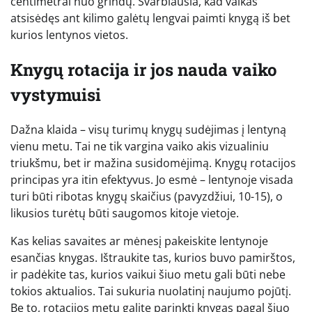
centimetrai nuo grindų. Svarbiausia, kad vaikas
atsisėdęs ant kilimo galėtų lengvai paimti knygą iš bet
kurios lentynos vietos.
Knygų rotacija ir jos nauda vaiko
vystymuisi
Dažna klaida – visų turimų knygų sudėjimas į lentyną
vienu metu. Tai ne tik vargina vaiko akis vizualiniu
triukšmu, bet ir mažina susidomėjimą. Knygų rotacijos
principas yra itin efektyvus. Jo esmė – lentynoje visada
turi būti ribotas knygų skaičius (pavyzdžiui, 10-15), o
likusios turėtų būti saugomos kitoje vietoje.
Kas kelias savaites ar mėnesį pakeiskite lentynoje
esančias knygas. Ištraukite tas, kurios buvo pamirštos,
ir padėkite tas, kurios vaikui šiuo metu gali būti nebe
tokios aktualios. Tai sukuria nuolatinį naujumo pojūtį.
Be to, rotacijos metu galite parinkti knygas pagal šiuo