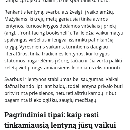
tampa „projekto” dalimi, o ne spontanišku noru.
Renkantis lentyną, svarbu atsižvelgti į vaiko amžių.
Mažyliams iki trejų metų geriausiai tinka atviros
lentynos, kuriose knygos dedamos viršeliais į priekį
(angl. „front-facing bookshelf”). Tai leidžia vaikui matyti
spalvingus viršelius ir lengvai išsirinkti patinkančią
knygą. Vyresniems vaikams, turintiems daugiau
literatūros, tinka tradicinės lentynos, kur knygos
statomos nugarėlėmis į išorę, tačiau ir čia verta palikti
keletą vietų mėgstamiausiems leidiniams eksponuoti.
Svarbus ir lentynos stabilumas bei saugumas. Vaikai
dažnai bando lipti ant baldų, todėl lentyna privalo būti
pritvirtinta prie sienos, neturėti aštrių kampų ir būti
pagaminta iš ekologiškų, saugių medžiagų.
Pagrindiniai tipai: kaip rasti
tinkamiausią lentyną jūsų vaikui