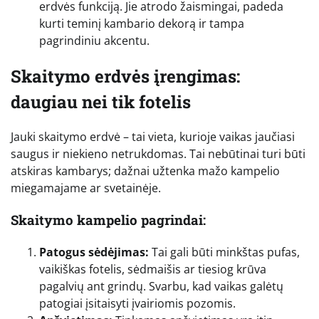
erdvės funkciją. Jie atrodo žaismingai, padeda
kurti teminį kambario dekorą ir tampa
pagrindiniu akcentu.
Skaitymo erdvės įrengimas:
daugiau nei tik fotelis
Jauki skaitymo erdvė – tai vieta, kurioje vaikas jaučiasi
saugus ir niekieno netrukdomas. Tai nebūtinai turi būti
atskiras kambarys; dažnai užtenka mažo kampelio
miegamajame ar svetainėje.
Skaitymo kampelio pagrindai:
Patogus sėdėjimas:
Tai gali būti minkštas pufas,
vaikiškas fotelis, sėdmaišis ar tiesiog krūva
pagalvių ant grindų. Svarbu, kad vaikas galėtų
patogiai įsitaisyti įvairiomis pozomis.