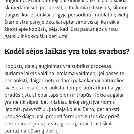
auginimo. Pradedantieji daržininkai dažnai daro klaidą
skubėdami sėti per anksti, o tai lemia ištįsusius, silpnus
daigus, kurie sunkiai prigyja persodinti į nuolatinę vietą.
Šiame straipsnyje detaliai aptarsime viską, ką reikia
žinoti apie kopūstų sėją, kad jūsų pastangos virstų
gausiu ir kokybišku derliumi.
Kodėl sėjos laikas yra toks svarbus?
Kopūstų daigų auginimas yra subtilus procesas,
kuriame laikas vaidina lemiamą vaidmenį. Jei pasėsite
per anksti, daigai, neturėdami pakankamai natūralios
šviesos ir esant per aukštai temperatūrai kambaryje,
pradės tįsti, stiebai taps ploni ir trapūs. Tokie augalai
yra ne tik silpni, bet ir labiau linkę sirgti įvairiomis
ligomis, pavyzdžiui, juodąja kojele. Be to, per anksti
užaugę daigai gali pradėti formuoti gūžes dar prieš
persodinant juos į atvirą gruntą, o tai drastiškai
sumažina būsimą derlių.