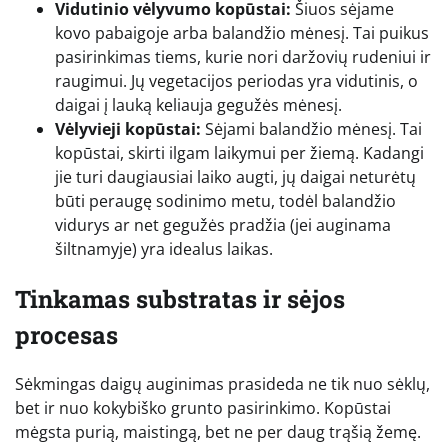
Vidutinio vėlyvumo kopūstai:
Šiuos sėjame
kovo pabaigoje arba balandžio mėnesį. Tai puikus
pasirinkimas tiems, kurie nori daržovių rudeniui ir
raugimui. Jų vegetacijos periodas yra vidutinis, o
daigai į lauką keliauja gegužės mėnesį.
Vėlyvieji kopūstai:
Sėjami balandžio mėnesį. Tai
kopūstai, skirti ilgam laikymui per žiemą. Kadangi
jie turi daugiausiai laiko augti, jų daigai neturėtų
būti peraugę sodinimo metu, todėl balandžio
vidurys ar net gegužės pradžia (jei auginama
šiltnamyje) yra idealus laikas.
Tinkamas substratas ir sėjos
procesas
Sėkmingas daigų auginimas prasideda ne tik nuo sėklų,
bet ir nuo kokybiško grunto pasirinkimo. Kopūstai
mėgsta purią, maistingą, bet ne per daug trąšią žemę.