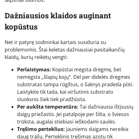
Dažniausios klaidos auginant
kopūstus
Net ir patyrę sodininkai kartais susiduria su
problemomis. Štai keletas dažniausiai pasitaikančių
klaidų, kurių reikėtų vengti:
Perlaistymas:
Kopūstai mėgsta drėgmę, bet
nemėgsta „šlapių kojų“. Dėl per didelės drėgmės
substratas tampa rūgštus, o šaknys pradeda pūti.
Laistykite tik tada, kai viršutinis substrato
sluoksnis šiek tiek pradžiūsta.
Per aukšta temperatūra:
Tai dažniausia ištįsusių
daigų priežastis. Jei patalpoje per šilta, o šviesos
trūksta, augalai stiebiasi ieškodami saulės.
Tręšimo perteklius:
Jauniems daigams nereikia
daug trąšų. Perteklinis tręšimas azotu tik