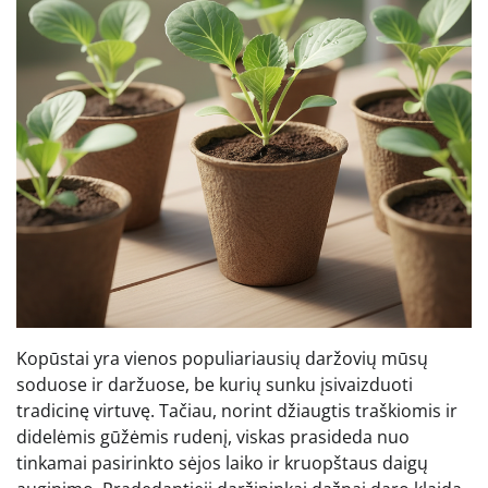
Kopūstai yra vienos populiariausių daržovių mūsų
soduose ir daržuose, be kurių sunku įsivaizduoti
tradicinę virtuvę. Tačiau, norint džiaugtis traškiomis ir
didelėmis gūžėmis rudenį, viskas prasideda nuo
tinkamai pasirinkto sėjos laiko ir kruopštaus daigų