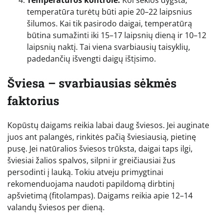
Temperatūros kontrolė:
Kol sėklos dygsta,
temperatūra turėtų būti apie 20–22 laipsnius
šilumos. Kai tik pasirodo daigai, temperatūrą
būtina sumažinti iki 15–17 laipsnių dieną ir 10–12
laipsnių naktį. Tai viena svarbiausių taisyklių,
padedančių išvengti daigų ištįsimo.
Šviesa – svarbiausias sėkmės
faktorius
Kopūstų daigams reikia labai daug šviesos. Jei auginate
juos ant palangės, rinkitės pačią šviesiausią, pietinę
pusę. Jei natūralios šviesos trūksta, daigai taps ilgi,
šviesiai žalios spalvos, silpni ir greičiausiai žus
persodinti į lauką. Tokiu atveju primygtinai
rekomenduojama naudoti papildomą dirbtinį
apšvietimą (fitolampas). Daigams reikia apie 12–14
valandų šviesos per dieną.