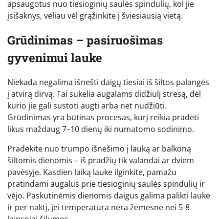
apsaugotus nuo tiesioginių saulės spindulių, kol jie
įsišaknys, vėliau vėl grąžinkite į šviesiausią vietą.
Grūdinimas – pasiruošimas
gyvenimui lauke
Niekada negalima išnešti daigų tiesiai iš šiltos palangės
į atvirą dirvą. Tai sukelia augalams didžiulį stresą, dėl
kurio jie gali sustoti augti arba net nudžiūti.
Grūdinimas yra būtinas procesas, kurį reikia pradėti
likus maždaug 7–10 dienų iki numatomo sodinimo.
Pradėkite nuo trumpo išnešimo į lauką ar balkoną
šiltomis dienomis – iš pradžių tik valandai ar dviem
pavėsyje. Kasdien laiką lauke ilginkite, pamažu
pratindami augalus prie tiesioginių saulės spindulių ir
vėjo. Paskutinėmis dienomis daigus galima palikti lauke
ir per naktį, jei temperatūra nėra žemesnė nei 5-8
laipsniai šilumos.