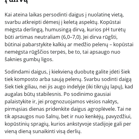
Kai ateina laikas persodinti daigus į nuolatinę vietą,
svarbu atkreipti dėmesį į keletą aspektų. Kopūstai
mėgsta derlingą, humusingą dirvą, kurios pH turėtų
būti artimas neutraliam (6,0–7,0). Jei dirva rūgšti,
būtinai pabarstykite kalkių ar medžio pelenų – kopūstai
nemėgsta rūgščios terpės, be to, tai apsaugo nuo
šaknies gumbų ligos.
Sodindami daigus, į kiekvieną duobutę galite įdėti šiek
tiek komposto arba saują pelenų. Svarbu sodinti daigą
šiek tiek giliau, nei jis augo indelyje (iki tikrųjų lapų), kad
augalas būtų stabilesnis. Po sodinimo gausiai
palaistykite ir, jei prognozuojamos vėsios naktys,
pirmąsias dienas pridenkite daigus agroplėvele. Tai ne
tik apsaugos nuo šalnų, bet ir nuo kenkėjų, pavyzdžiui,
kopūstinių spragių, kurios ankstyvoje stadijoje gali per
vieną dieną sunaikinti visą derlių.