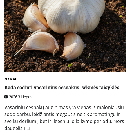
NAMAI
Kada sodinti vasarinius česnakus: sėkmės taisyklės
2026 3 Liepos
Vasarinių česnakų auginimas yra vienas iš maloniausių
sodo darbų, leidžiantis mėgautis ne tik aromatingu ir
sveiku derliumi, bet ir ilgesniu jo laikymo periodu. Nors
daugelis […]