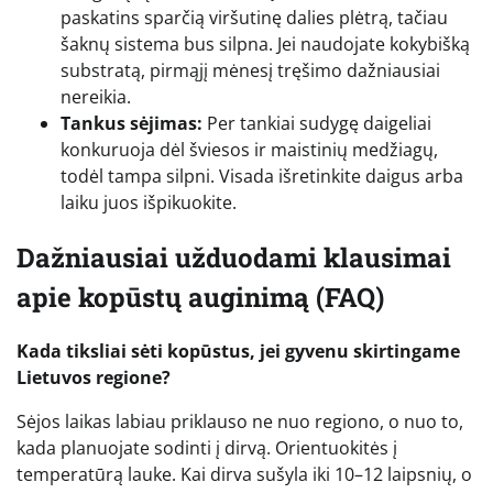
paskatins sparčią viršutinę dalies plėtrą, tačiau
šaknų sistema bus silpna. Jei naudojate kokybišką
substratą, pirmąjį mėnesį tręšimo dažniausiai
nereikia.
Tankus sėjimas:
Per tankiai sudygę daigeliai
konkuruoja dėl šviesos ir maistinių medžiagų,
todėl tampa silpni. Visada išretinkite daigus arba
laiku juos išpikuokite.
Dažniausiai užduodami klausimai
apie kopūstų auginimą (FAQ)
Kada tiksliai sėti kopūstus, jei gyvenu skirtingame
Lietuvos regione?
Sėjos laikas labiau priklauso ne nuo regiono, o nuo to,
kada planuojate sodinti į dirvą. Orientuokitės į
temperatūrą lauke. Kai dirva sušyla iki 10–12 laipsnių, o