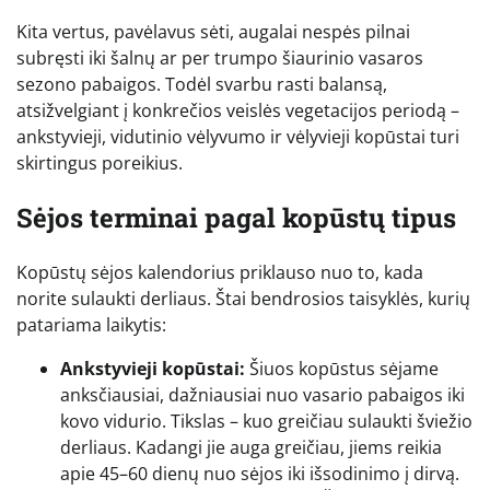
Kita vertus, pavėlavus sėti, augalai nespės pilnai
subręsti iki šalnų ar per trumpo šiaurinio vasaros
sezono pabaigos. Todėl svarbu rasti balansą,
atsižvelgiant į konkrečios veislės vegetacijos periodą –
ankstyvieji, vidutinio vėlyvumo ir vėlyvieji kopūstai turi
skirtingus poreikius.
Sėjos terminai pagal kopūstų tipus
Kopūstų sėjos kalendorius priklauso nuo to, kada
norite sulaukti derliaus. Štai bendrosios taisyklės, kurių
patariama laikytis:
Ankstyvieji kopūstai:
Šiuos kopūstus sėjame
anksčiausiai, dažniausiai nuo vasario pabaigos iki
kovo vidurio. Tikslas – kuo greičiau sulaukti šviežio
derliaus. Kadangi jie auga greičiau, jiems reikia
apie 45–60 dienų nuo sėjos iki išsodinimo į dirvą.