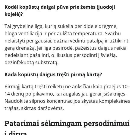
Kodėl kopūstų daigai pūva prie žemės (juodoji
kojelė)?
Tai grybelinė liga, kurią sukelia per didelė drėgmė,
bloga ventiliacija ir per aukšta temperatūra. Svarbu
nelaistyti per gausiai, dažnai vėdinti patalpą ir užtikrinti
gerą drenažą. Jei liga pasirodė, pažeistus daigus reikia
nedelsiant pašalinti, o likusius persodinti į šviežią,
dezinfekuotą substratą.
Kada kopūstų daigus tręšti pirmą kartą?
Pirmąjį kartą tręšti reikėtų ne anksčiau kaip praėjus 10–
14 dienų po pikavimo, kai augalas jau gerai įsišaknijęs.
Naudokite silpnos koncentracijos skystas kompleksines
trąšas, skirtas daržovėms.
Patarimai sėkmingam persodinimui
į dirvą