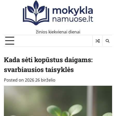
Skip
to
content
žinios kiekvienai dienai
Kada sėti kopūstus daigams:
svarbiausios taisyklės
Posted on
2026 26 birželio