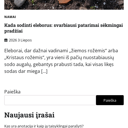
NAMAI
Kada sodinti eleborus: svarbiausi patarimai sėkmingai
pradžiai
2026 3 Liepos
Eleborai, dar dažnai vadinami „žiemos rožėmis“ arba
„Kristaus rožėmis“, yra vieni iš pačių nuostabiausių
sodo augalų, gebantys prabusti tada, kai visas likęs
sodas dar miega […]
Paieška
Paieška
Naujausi įrašai
Kas yra anotacija ir kaip ją taisyklingai parašyti?