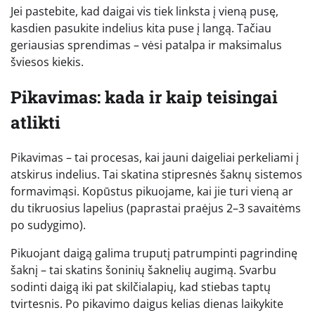
Jei pastebite, kad daigai vis tiek linksta į vieną pusę,
kasdien pasukite indelius kita puse į langą. Tačiau
geriausias sprendimas – vėsi patalpa ir maksimalus
šviesos kiekis.
Pikavimas: kada ir kaip teisingai
atlikti
Pikavimas – tai procesas, kai jauni daigeliai perkeliami į
atskirus indelius. Tai skatina stipresnės šaknų sistemos
formavimąsi. Kopūstus pikuojame, kai jie turi vieną ar
du tikruosius lapelius (paprastai praėjus 2–3 savaitėms
po sudygimo).
Pikuojant daigą galima truputį patrumpinti pagrindinę
šaknį – tai skatins šoninių šaknelių augimą. Svarbu
sodinti daigą iki pat skilčialapių, kad stiebas taptų
tvirtesnis. Po pikavimo daigus kelias dienas laikykite