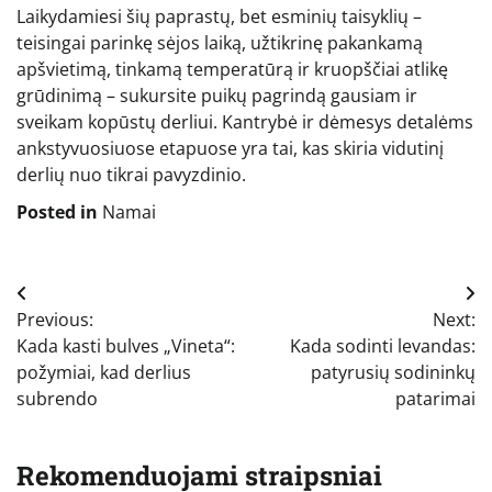
Laikydamiesi šių paprastų, bet esminių taisyklių –
teisingai parinkę sėjos laiką, užtikrinę pakankamą
apšvietimą, tinkamą temperatūrą ir kruopščiai atlikę
grūdinimą – sukursite puikų pagrindą gausiam ir
sveikam kopūstų derliui. Kantrybė ir dėmesys detalėms
ankstyvuosiuose etapuose yra tai, kas skiria vidutinį
derlių nuo tikrai pavyzdinio.
Posted in
Namai
Navigacija
Previous:
Next:
tarp
Kada kasti bulves „Vineta“:
Kada sodinti levandas:
įrašų
požymiai, kad derlius
patyrusių sodininkų
subrendo
patarimai
Rekomenduojami straipsniai