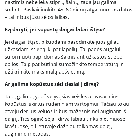
naktimis nebelieka stiprių šalnų, tada jau galima
sodinti. Paskaičiuokite 45–60 dienų atgal nuo tos datos
– tai ir bus jūsų sėjos laikas.
Ką daryti, jei kopūstų daigai labai ištįso?
Jei daigai ištįso, pikuodami pasodinkite juos giliau,
užkasdami stiebą iki pat lapelių. Tai padės augalui
suformuoti papildomas šaknis ant užkastos stiebo
dalies. Taip pat būtinai sumažinkite temperatūrą ir
užtikrinkite maksimalų apšvietimą.
Ar galima kopūstus sėti tiesiai į dirvą?
Taip, galima, ypač vėlyvąsias veisles ar vasarinius
kopūstus, skirtus rudeniniam vartojimui. Tačiau tokiu
atveju derlius vėluos ir bus mažesnis nei auginant iš
daigų. Tiesioginė sėja į dirvą labiau tinka pietiniuose
kraštuose, o Lietuvoje dažniau taikomas daigų
auginimo metodas.