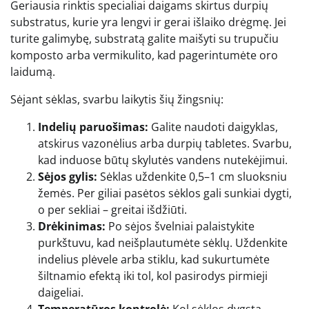
Geriausia rinktis specialiai daigams skirtus durpių
substratus, kurie yra lengvi ir gerai išlaiko drėgmę. Jei
turite galimybę, substratą galite maišyti su trupučiu
komposto arba vermikulito, kad pagerintumėte oro
laidumą.
Sėjant sėklas, svarbu laikytis šių žingsnių:
Indelių paruošimas:
Galite naudoti daigyklas,
atskirus vazonėlius arba durpių tabletes. Svarbu,
kad induose būtų skylutės vandens nutekėjimui.
Sėjos gylis:
Sėklas uždenkite 0,5–1 cm sluoksniu
žemės. Per giliai pasėtos sėklos gali sunkiai dygti,
o per sekliai – greitai išdžiūti.
Drėkinimas:
Po sėjos švelniai palaistykite
purkštuvu, kad neišplautumėte sėklų. Uždenkite
indelius plėvele arba stiklu, kad sukurtumėte
šiltnamio efektą iki tol, kol pasirodys pirmieji
daigeliai.