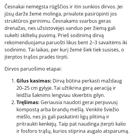
Česnakai nemėgsta rūgščios ir itin sunkios dirvos. Jei
jūsų darže žemė molinga, privalote pasirūpinti jos
struktūros gerinimu. Česnakams svarbus geras
drenažas, nes užsistovėjęs vanduo per žiemą gali
sukelti skiltelių puvimą. Prieš sodinimą dirvą
rekomenduojama paruošti likus bent 2–3 savaitėms iki
sodinimo. Tai laikas, per kurį žemė šiek tiek susisės, o
įterptos trąšos pradės tirpti.
Dirvos paruošimo etapai:
Gilus kasimas:
Dirvą būtina perkasti maždaug
20–25 cm gylyje. Tai užtikrina gerą aeraciją ir
leidžia šaknims lengviau skverbtis gilyn.
Tręšimas:
Geriausia naudoti gerai perpuvusį
kompostą arba brandų mėšlą. Venkite šviežio
mėšlo, nes jis gali paskatinti ligų plitimą ir
pritraukti kenkėjų. Taip pat naudinga įterpti kalio
ir fosforo trąšų, kurios stiprina augalo atsparumą.