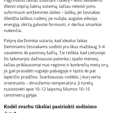
Pagrindinis tikslas sodinant rudenį – leisti skiltelėms
išleisti stiprią šaknų sistemą, tačiau neleisti joms
suformuoti antžeminės dalies – laiškų. Jei česnakas
išleidžia laiškus rudenį, jie nušąla, augalas eikvoja
energiją, skirtą galvutei formuoti, ir derlius smarkiai
nukenčia.
Patyrę daržininkai sutaria, kad idealus laikas
žieminiams česnakams sodinti yra likus maždaug 3–4
savaitėms iki pastovių šalčių. Tai reiškia, kad Lietuvoje
šis laikotarpis dažniausiai patenka į spalio mėnesį,
tačiau priklausomai nuo regiono ir konkrečių metų orų,
jis gali prasidėti rugsėjo pabaigoje ir tęstis iki pat
lapkričio pradžios. Svarbiausias rodiklis, į kurį verta
orientuotis – dirvožemio temperatūra. Ji turėtų
nusistovėti apie 10–12 laipsnių šilumos 10–15
centimetrų gylyje.
Kodėl svarbu tiksliai pasirinkti sodinimo