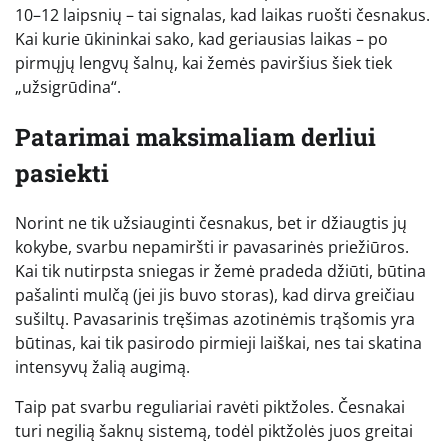
10–12 laipsnių – tai signalas, kad laikas ruošti česnakus.
Kai kurie ūkininkai sako, kad geriausias laikas – po
pirmųjų lengvų šalnų, kai žemės paviršius šiek tiek
„užsigrūdina“.
Patarimai maksimaliam derliui
pasiekti
Norint ne tik užsiauginti česnakus, bet ir džiaugtis jų
kokybe, svarbu nepamiršti ir pavasarinės priežiūros.
Kai tik nutirpsta sniegas ir žemė pradeda džiūti, būtina
pašalinti mulčą (jei jis buvo storas), kad dirva greičiau
sušiltų. Pavasarinis tręšimas azotinėmis trąšomis yra
būtinas, kai tik pasirodo pirmieji laiškai, nes tai skatina
intensyvų žalią augimą.
Taip pat svarbu reguliariai ravėti piktžoles. Česnakai
turi negilią šaknų sistemą, todėl piktžolės juos greitai