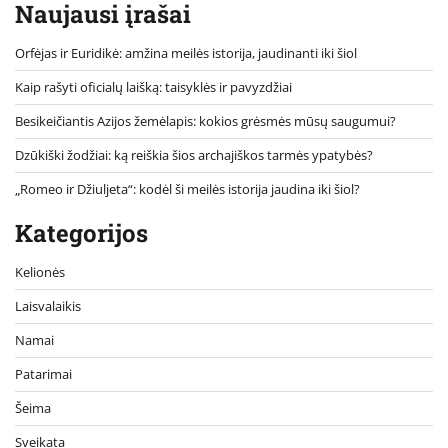
Naujausi įrašai
Orfėjas ir Euridikė: amžina meilės istorija, jaudinanti iki šiol
Kaip rašyti oficialų laišką: taisyklės ir pavyzdžiai
Besikeičiantis Azijos žemėlapis: kokios grėsmės mūsų saugumui?
Dzūkiški žodžiai: ką reiškia šios archajiškos tarmės ypatybės?
„Romeo ir Džiuljeta“: kodėl ši meilės istorija jaudina iki šiol?
Kategorijos
Kelionės
Laisvalaikis
Namai
Patarimai
Šeima
Sveikata