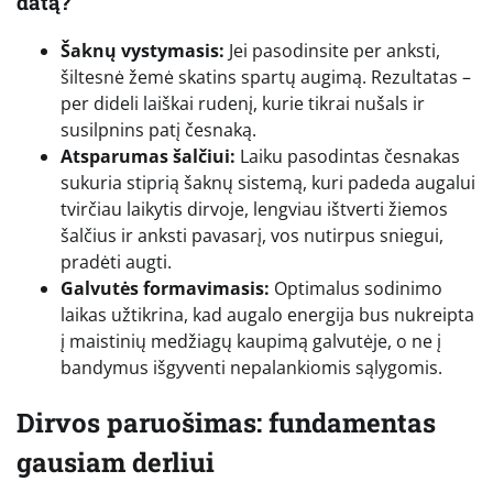
datą?
Šaknų vystymasis:
Jei pasodinsite per anksti,
šiltesnė žemė skatins spartų augimą. Rezultatas –
per dideli laiškai rudenį, kurie tikrai nušals ir
susilpnins patį česnaką.
Atsparumas šalčiui:
Laiku pasodintas česnakas
sukuria stiprią šaknų sistemą, kuri padeda augalui
tvirčiau laikytis dirvoje, lengviau ištverti žiemos
šalčius ir anksti pavasarį, vos nutirpus sniegui,
pradėti augti.
Galvutės formavimasis:
Optimalus sodinimo
laikas užtikrina, kad augalo energija bus nukreipta
į maistinių medžiagų kaupimą galvutėje, o ne į
bandymus išgyventi nepalankiomis sąlygomis.
Dirvos paruošimas: fundamentas
gausiam derliui