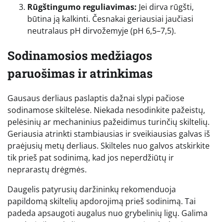
Rūgštingumo reguliavimas:
Jei dirva rūgšti,
būtina ją kalkinti. Česnakai geriausiai jaučiasi
neutralaus pH dirvožemyje (pH 6,5–7,5).
Sodinamosios medžiagos
paruošimas ir atrinkimas
Gausaus derliaus paslaptis dažnai slypi pačiose
sodinamose skiltelėse. Niekada nesodinkite pažeistų,
pelėsinių ar mechaninius pažeidimus turinčių skiltelių.
Geriausia atrinkti stambiausias ir sveikiausias galvas iš
praėjusių metų derliaus. Skilteles nuo galvos atskirkite
tik prieš pat sodinimą, kad jos neperdžiūtų ir
neprarastų drėgmės.
Daugelis patyrusių daržininkų rekomenduoja
papildomą skiltelių apdorojimą prieš sodinimą. Tai
padeda apsaugoti augalus nuo grybelinių ligų. Galima