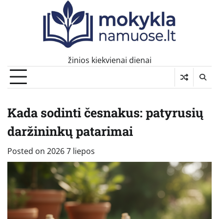
Skip
to
content
žinios kiekvienai dienai
Kada sodinti česnakus: patyrusių
daržininkų patarimai
Posted on
2026 7 liepos