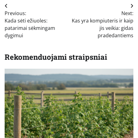
Navigacija
Previous:
Next:
tarp
Kada sėti ežiuoles:
Kas yra kompiuteris ir kaip
įrašų
patarimai sėkmingam
jis veikia: gidas
dygimui
pradedantiems
Rekomenduojami straipsniai