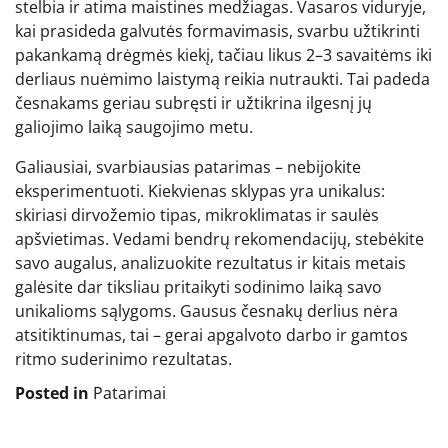
stelbia ir atima maistines medžiagas. Vasaros viduryje,
kai prasideda galvutės formavimasis, svarbu užtikrinti
pakankamą drėgmės kiekį, tačiau likus 2–3 savaitėms iki
derliaus nuėmimo laistymą reikia nutraukti. Tai padeda
česnakams geriau subręsti ir užtikrina ilgesnį jų
galiojimo laiką saugojimo metu.
Galiausiai, svarbiausias patarimas – nebijokite
eksperimentuoti. Kiekvienas sklypas yra unikalus:
skiriasi dirvožemio tipas, mikroklimatas ir saulės
apšvietimas. Vedami bendrų rekomendacijų, stebėkite
savo augalus, analizuokite rezultatus ir kitais metais
galėsite dar tiksliau pritaikyti sodinimo laiką savo
unikalioms sąlygoms. Gausus česnakų derlius nėra
atsitiktinumas, tai – gerai apgalvoto darbo ir gamtos
ritmo suderinimo rezultatas.
Posted in
Patarimai