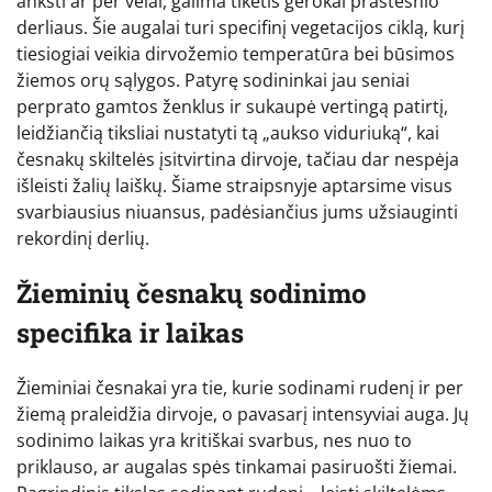
anksti ar per vėlai, galima tikėtis gerokai prastesnio
derliaus. Šie augalai turi specifinį vegetacijos ciklą, kurį
tiesiogiai veikia dirvožemio temperatūra bei būsimos
žiemos orų sąlygos. Patyrę sodininkai jau seniai
perprato gamtos ženklus ir sukaupė vertingą patirtį,
leidžiančią tiksliai nustatyti tą „aukso viduriuką“, kai
česnakų skiltelės įsitvirtina dirvoje, tačiau dar nespėja
išleisti žalių laiškų. Šiame straipsnyje aptarsime visus
svarbiausius niuansus, padėsiančius jums užsiauginti
rekordinį derlių.
Žieminių česnakų sodinimo
specifika ir laikas
Žieminiai česnakai yra tie, kurie sodinami rudenį ir per
žiemą praleidžia dirvoje, o pavasarį intensyviai auga. Jų
sodinimo laikas yra kritiškai svarbus, nes nuo to
priklauso, ar augalas spės tinkamai pasiruošti žiemai.