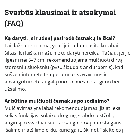
Svarbūs klausimai ir atsakymai
(FAQ)
Ką daryti, jei rudenį pasirodė česnakų laiškai?
Tai dažna problema, ypač jei ruduo pasitaiko labai
šiltas. Jei laiškai maži, nieko daryti nereikia. Tačiau, jei jie
ilgesni nei 5–7 cm, rekomenduojama mulčiuoti dirvą
storesniu sluoksniu (pvz., šiaudais ar durpėmis), kad
sušvelnintumėte temperatūros svyravimus ir
apsaugotumėte augalą nuo tolimesnio augimo bei
užšalimo.
Ar būtina mulčiuoti česnakus po sodinimo?
Mulčiavimas yra labai rekomenduojamas. Jis atlieka
kelias funkcijas: sulaiko drėgmę, stabdo piktžolių
augimą, o svarbiausia – apsaugo dirvą nuo staigaus
įšalimo ir atšilimo ciklų, kurie gali „iškilnoti“ skilteles į