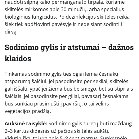
naudoti silpną kalio permanganato tirpalą, kuriame
skiltelės mirkomos apie 30 minučių, arba specialius
biologinius fungicidus. Po dezinfekcijos skilteles reikia
šiek tiek apdžiovinti pavėsyje ir nedelsiant sodinti į
dirvą.
Sodinimo gylis ir atstumai – dažnos
klaidos
Tinkamas sodinimo gylis tiesiogiai lemia česnakų
atsparumą šalčiui. Jei pasodinsite per sekliai, skiltelės
gali iššalti, ypač jei žiema bus be sniego, bet su stipriais
šalčiais. Jei pasodinsite per giliai, pavasarį česnakams
bus sunkiau prasimušti į paviršių, o tai vėlins
vegetacijos pradžią.
Auksinė taisyklė:
Sodinimo gylis turėtų būti maždaug
2–3 kartus didesnis už pačios skiltelės aukštį.
Vidutiniškai tai yra apie 5–8 centimetrus. Sunkesnėje