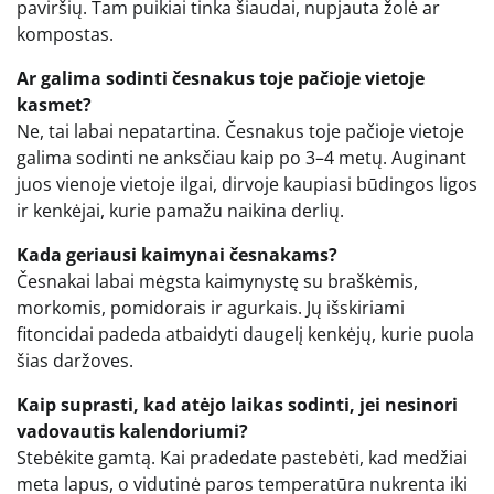
paviršių. Tam puikiai tinka šiaudai, nupjauta žolė ar
kompostas.
Ar galima sodinti česnakus toje pačioje vietoje
kasmet?
Ne, tai labai nepatartina. Česnakus toje pačioje vietoje
galima sodinti ne anksčiau kaip po 3–4 metų. Auginant
juos vienoje vietoje ilgai, dirvoje kaupiasi būdingos ligos
ir kenkėjai, kurie pamažu naikina derlių.
Kada geriausi kaimynai česnakams?
Česnakai labai mėgsta kaimynystę su braškėmis,
morkomis, pomidorais ir agurkais. Jų išskiriami
fitoncidai padeda atbaidyti daugelį kenkėjų, kurie puola
šias daržoves.
Kaip suprasti, kad atėjo laikas sodinti, jei nesinori
vadovautis kalendoriumi?
Stebėkite gamtą. Kai pradedate pastebėti, kad medžiai
meta lapus, o vidutinė paros temperatūra nukrenta iki