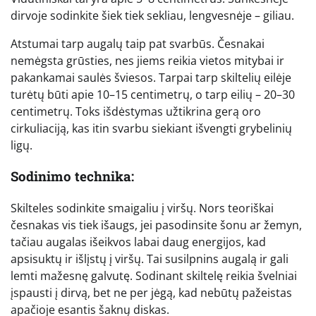
dirvoje sodinkite šiek tiek sekliau, lengvesnėje – giliau.
Atstumai tarp augalų taip pat svarbūs. Česnakai
nemėgsta grūsties, nes jiems reikia vietos mitybai ir
pakankamai saulės šviesos. Tarpai tarp skiltelių eilėje
turėtų būti apie 10–15 centimetrų, o tarp eilių – 20–30
centimetrų. Toks išdėstymas užtikrina gerą oro
cirkuliaciją, kas itin svarbu siekiant išvengti grybelinių
ligų.
Sodinimo technika:
Skilteles sodinkite smaigaliu į viršų. Nors teoriškai
česnakas vis tiek išaugs, jei pasodinsite šonu ar žemyn,
tačiau augalas išeikvos labai daug energijos, kad
apsisuktų ir išlįstų į viršų. Tai susilpnins augalą ir gali
lemti mažesnę galvutę. Sodinant skiltelę reikia švelniai
įspausti į dirvą, bet ne per jėgą, kad nebūtų pažeistas
apačioje esantis šaknų diskas.