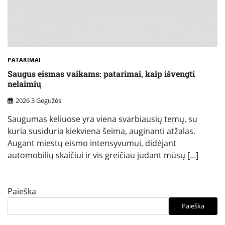
PATARIMAI
Saugus eismas vaikams: patarimai, kaip išvengti
nelaimių
2026 3 Gegužės
Saugumas keliuose yra viena svarbiausių temų, su
kuria susiduria kiekviena šeima, auginanti atžalas.
Augant miestų eismo intensyvumui, didėjant
automobilių skaičiui ir vis greičiau judant mūsų […]
Paieška
Paieška