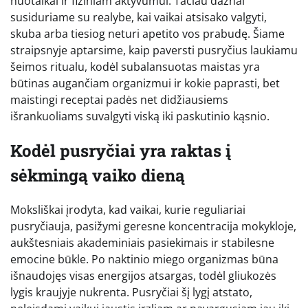
nuotaikai ir fiziniam aktyvumui. Tačiau dažnai
susiduriame su realybe, kai vaikai atsisako valgyti,
skuba arba tiesiog neturi apetito vos prabudę. Šiame
straipsnyje aptarsime, kaip paversti pusryčius laukiamu
šeimos ritualu, kodėl subalansuotas maistas yra
būtinas augančiam organizmui ir kokie paprasti, bet
maistingi receptai padės net didžiausiems
išrankuoliams suvalgyti viską iki paskutinio kąsnio.
Kodėl pusryčiai yra raktas į
sėkmingą vaiko dieną
Moksliškai įrodyta, kad vaikai, kurie reguliariai
pusryčiauja, pasižymi geresne koncentracija mokykloje,
aukštesniais akademiniais pasiekimais ir stabilesne
emocine būkle. Po naktinio miego organizmas būna
išnaudojęs visas energijos atsargas, todėl gliukozės
lygis kraujyje nukrenta. Pusryčiai šį lygį atstato,