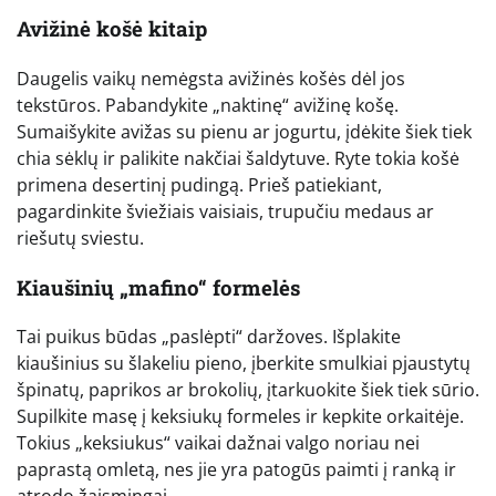
Avižinė košė kitaip
Daugelis vaikų nemėgsta avižinės košės dėl jos
tekstūros. Pabandykite „naktinę“ avižinę košę.
Sumaišykite avižas su pienu ar jogurtu, įdėkite šiek tiek
chia sėklų ir palikite nakčiai šaldytuve. Ryte tokia košė
primena desertinį pudingą. Prieš patiekiant,
pagardinkite šviežiais vaisiais, trupučiu medaus ar
riešutų sviestu.
Kiaušinių „mafino“ formelės
Tai puikus būdas „paslėpti“ daržoves. Išplakite
kiaušinius su šlakeliu pieno, įberkite smulkiai pjaustytų
špinatų, paprikos ar brokolių, įtarkuokite šiek tiek sūrio.
Supilkite masę į keksiukų formeles ir kepkite orkaitėje.
Tokius „keksiukus“ vaikai dažnai valgo noriau nei
paprastą omletą, nes jie yra patogūs paimti į ranką ir