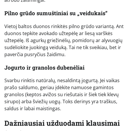
atrodo žaismingai.
Pilno grūdo sumuštiniai su „veidukais“
Vietoj baltos duonos rinkitės pilno grūdo variantą. Ant
duonos tepkite avokado užtepėlę ar liesą varškės
užtepėlę. Iš agurkų griežinėlių, pomidorų ar alyvuogių
sudėliokite juokingą veiduką. Tai ne tik sveikiau, bet ir
paverčia pusryčius žaidimu.
Jogurto ir granolos dubenėliai
Svarbu rinktis natūralų, nesaldintą jogurtą. Jei vaikas
prašo saldumo, geriau įdėkite namuose gamintos
granolos (keptos avižos su riešutais ir šiek tiek klevų
sirupo) arba šviežių uogų. Toks derinys yra traškus,
saldus ir labai maistingas.
Dažniausiai užduodami klausimai