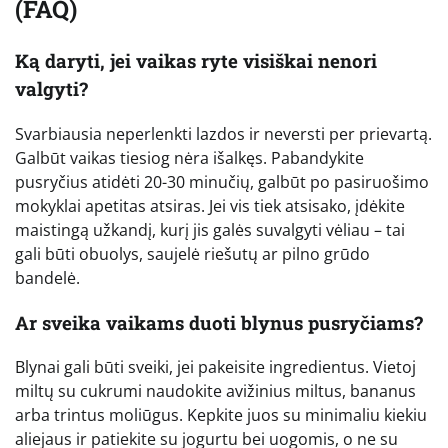
(FAQ)
Ką daryti, jei vaikas ryte visiškai nenori
valgyti?
Svarbiausia neperlenkti lazdos ir neversti per prievartą.
Galbūt vaikas tiesiog nėra išalkęs. Pabandykite
pusryčius atidėti 20-30 minučių, galbūt po pasiruošimo
mokyklai apetitas atsiras. Jei vis tiek atsisako, įdėkite
maistingą užkandį, kurį jis galės suvalgyti vėliau – tai
gali būti obuolys, saujelė riešutų ar pilno grūdo
bandelė.
Ar sveika vaikams duoti blynus pusryčiams?
Blynai gali būti sveiki, jei pakeisite ingredientus. Vietoj
miltų su cukrumi naudokite avižinius miltus, bananus
arba trintus moliūgus. Kepkite juos su minimaliu kiekiu
aliejaus ir patiekite su jogurtu bei uogomis, o ne su