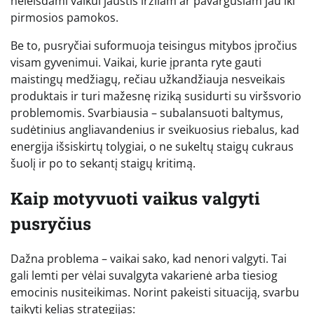
neleisdami vaikui jaustis irzliam ar pavargusiam jau iki
pirmosios pamokos.
Be to, pusryčiai suformuoja teisingus mitybos įpročius
visam gyvenimui. Vaikai, kurie įpranta ryte gauti
maistingų medžiagų, rečiau užkandžiauja nesveikais
produktais ir turi mažesnę riziką susidurti su viršsvorio
problemomis. Svarbiausia – subalansuoti baltymus,
sudėtinius angliavandenius ir sveikuosius riebalus, kad
energija išsiskirtų tolygiai, o ne sukeltų staigų cukraus
šuolį ir po to sekantį staigų kritimą.
Kaip motyvuoti vaikus valgyti
pusryčius
Dažna problema – vaikai sako, kad nenori valgyti. Tai
gali lemti per vėlai suvalgyta vakarienė arba tiesiog
emocinis nusiteikimas. Norint pakeisti situaciją, svarbu
taikyti kelias strategijas: