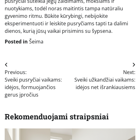
pusryčiai suteikia jėgų žaidimams, mokslams ir
nuotykiams, todėl noras maitintis tampa natūraliu
gyvenimo ritmu. Būkite kūrybingi, nebijokite
eksperimentuoti ir leiskite pusryčiams tapti ta dalimi
dienos, kurią jūsų vaikai prisimins su šypsena.
Posted in
Šeima
Navigacija
Previous:
Next:
tarp
Sveiki pusryčiai vaikams:
Sveiki užkandžiai vaikams:
įrašų
idėjos, formuojančios
idėjos net išrankiausiems
gerus įpročius
Rekomenduojami straipsniai