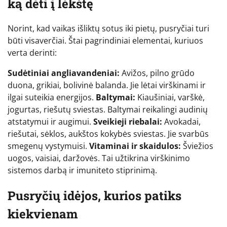
ką dėti į lėkštę
Norint, kad vaikas išliktų sotus iki pietų, pusryčiai turi
būti visaverčiai. Štai pagrindiniai elementai, kuriuos
verta derinti:
Sudėtiniai angliavandeniai:
Avižos, pilno grūdo
duona, grikiai, bolivinė balanda. Jie lėtai virškinami ir
ilgai suteikia energijos.
Baltymai:
Kiaušiniai, varškė,
jogurtas, riešutų sviestas. Baltymai reikalingi audinių
atstatymui ir augimui.
Sveikieji riebalai:
Avokadai,
riešutai, sėklos, aukštos kokybės sviestas. Jie svarbūs
smegenų vystymuisi.
Vitaminai ir skaidulos:
Šviežios
uogos, vaisiai, daržovės. Tai užtikrina virškinimo
sistemos darbą ir imuniteto stiprinimą.
Pusryčių idėjos, kurios patiks
kiekvienam