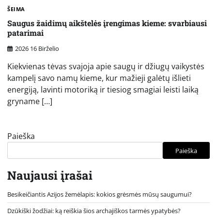
ŠEIMA
Saugus žaidimų aikštelės įrengimas kieme: svarbiausi
patarimai
2026 16 Birželio
Kiekvienas tėvas svajoja apie saugų ir džiugų vaikystės
kampelį savo namų kieme, kur mažieji galėtų išlieti
energiją, lavinti motoriką ir tiesiog smagiai leisti laiką
gryname […]
Paieška
Paieška
Naujausi įrašai
Besikeičiantis Azijos žemėlapis: kokios grėsmės mūsų saugumui?
Dzūkiški žodžiai: ką reiškia šios archajiškos tarmės ypatybės?