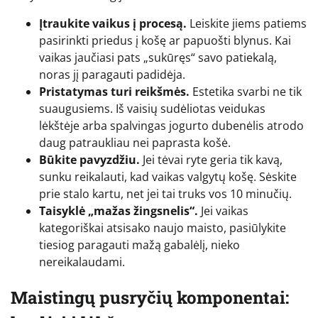
Įtraukite vaikus į procesą.
Leiskite jiems patiems
pasirinkti priedus į košę ar papuošti blynus. Kai
vaikas jaučiasi pats „sukūręs“ savo patiekalą,
noras jį paragauti padidėja.
Pristatymas turi reikšmės.
Estetika svarbi ne tik
suaugusiems. Iš vaisių sudėliotas veidukas
lėkštėje arba spalvingas jogurto dubenėlis atrodo
daug patraukliau nei paprasta košė.
Būkite pavyzdžiu.
Jei tėvai ryte geria tik kavą,
sunku reikalauti, kad vaikas valgytų košę. Sėskite
prie stalo kartu, net jei tai truks vos 10 minučių.
Taisyklė „mažas žingsnelis“.
Jei vaikas
kategoriškai atsisako naujo maisto, pasiūlykite
tiesiog paragauti mažą gabalėlį, nieko
nereikalaudami.
Maistingų pusryčių komponentai: