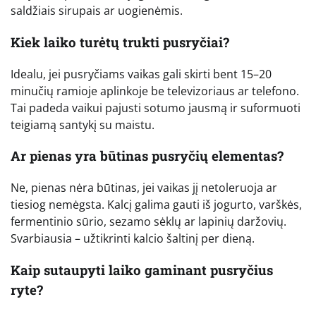
saldžiais sirupais ar uogienėmis.
Kiek laiko turėtų trukti pusryčiai?
Idealu, jei pusryčiams vaikas gali skirti bent 15–20
minučių ramioje aplinkoje be televizoriaus ar telefono.
Tai padeda vaikui pajusti sotumo jausmą ir suformuoti
teigiamą santykį su maistu.
Ar pienas yra būtinas pusryčių elementas?
Ne, pienas nėra būtinas, jei vaikas jį netoleruoja ar
tiesiog nemėgsta. Kalcį galima gauti iš jogurto, varškės,
fermentinio sūrio, sezamo sėklų ar lapinių daržovių.
Svarbiausia – užtikrinti kalcio šaltinį per dieną.
Kaip sutaupyti laiko gaminant pusryčius
ryte?