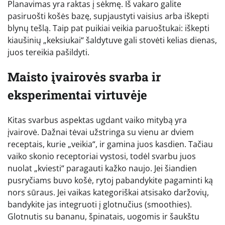
Planavimas yra raktas į sėkmę. Iš vakaro galite
pasiruošti košės bazę, supjaustyti vaisius arba iškepti
blynų tešlą. Taip pat puikiai veikia paruoštukai: iškepti
kiaušinių „keksiukai“ šaldytuve gali stovėti kelias dienas,
juos tereikia pašildyti.
Maisto įvairovės svarba ir
eksperimentai virtuvėje
Kitas svarbus aspektas ugdant vaiko mitybą yra
įvairovė. Dažnai tėvai užstringa su vienu ar dviem
receptais, kurie „veikia“, ir gamina juos kasdien. Tačiau
vaiko skonio receptoriai vystosi, todėl svarbu juos
nuolat „kviesti“ paragauti kažko naujo. Jei šiandien
pusryčiams buvo košė, rytoj pabandykite pagaminti ką
nors sūraus. Jei vaikas kategoriškai atsisako daržovių,
bandykite jas integruoti į glotnučius (smoothies).
Glotnutis su bananu, špinatais, uogomis ir šaukštu