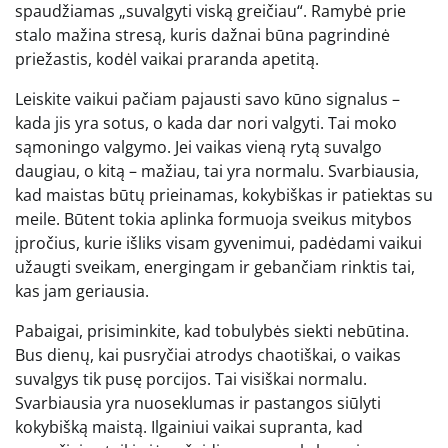
spaudžiamas „suvalgyti viską greičiau“. Ramybė prie
stalo mažina stresą, kuris dažnai būna pagrindinė
priežastis, kodėl vaikai praranda apetitą.
Leiskite vaikui pačiam pajausti savo kūno signalus –
kada jis yra sotus, o kada dar nori valgyti. Tai moko
sąmoningo valgymo. Jei vaikas vieną rytą suvalgo
daugiau, o kitą – mažiau, tai yra normalu. Svarbiausia,
kad maistas būtų prieinamas, kokybiškas ir patiektas su
meile. Būtent tokia aplinka formuoja sveikus mitybos
įpročius, kurie išliks visam gyvenimui, padėdami vaikui
užaugti sveikam, energingam ir gebančiam rinktis tai,
kas jam geriausia.
Pabaigai, prisiminkite, kad tobulybės siekti nebūtina.
Bus dienų, kai pusryčiai atrodys chaotiškai, o vaikas
suvalgys tik pusę porcijos. Tai visiškai normalu.
Svarbiausia yra nuoseklumas ir pastangos siūlyti
kokybišką maistą. Ilgainiui vaikai supranta, kad