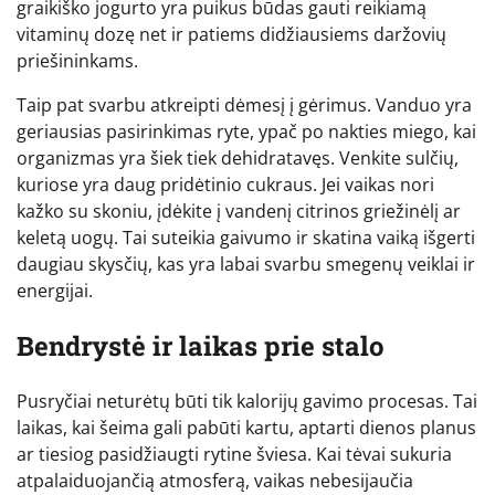
graikiško jogurto yra puikus būdas gauti reikiamą
vitaminų dozę net ir patiems didžiausiems daržovių
priešininkams.
Taip pat svarbu atkreipti dėmesį į gėrimus. Vanduo yra
geriausias pasirinkimas ryte, ypač po nakties miego, kai
organizmas yra šiek tiek dehidratavęs. Venkite sulčių,
kuriose yra daug pridėtinio cukraus. Jei vaikas nori
kažko su skoniu, įdėkite į vandenį citrinos griežinėlį ar
keletą uogų. Tai suteikia gaivumo ir skatina vaiką išgerti
daugiau skysčių, kas yra labai svarbu smegenų veiklai ir
energijai.
Bendrystė ir laikas prie stalo
Pusryčiai neturėtų būti tik kalorijų gavimo procesas. Tai
laikas, kai šeima gali pabūti kartu, aptarti dienos planus
ar tiesiog pasidžiaugti rytine šviesa. Kai tėvai sukuria
atpalaiduojančią atmosferą, vaikas nebesijaučia