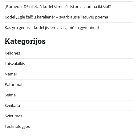
„Romeo ir Džiuljeta“: kodėl ši meilės istorija jaudina iki šiol?
Kodėl „Eglė žalčių karalienė“ – svarbiausia lietuvių poema
Kas yra genas ir kodėl jis lemia visą mūsų gyvenimą?
Kategorijos
Kelionės
Laisvalaikis
Namai
Patarimai
Šeima
Sveikata
Švietimas
Technologijos