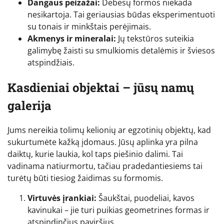
Dangaus peizažai:
Debesų formos niekada
nesikartoja. Tai geriausias būdas eksperimentuoti
su tonais ir minkštais perėjimais.
Akmenys ir mineralai:
Jų tekstūros suteikia
galimybę žaisti su smulkiomis detalėmis ir šviesos
atspindžiais.
Kasdieniai objektai – jūsų namų
galerija
Jums nereikia tolimų kelionių ar egzotinių objektų, kad
sukurtumėte kažką įdomaus. Jūsų aplinka yra pilna
daiktų, kurie laukia, kol taps piešinio dalimi. Tai
vadinama natiurmortu, tačiau pradedantiesiems tai
turėtų būti tiesiog žaidimas su formomis.
Virtuvės įrankiai:
Šaukštai, puodeliai, kavos
kavinukai – jie turi puikias geometrines formas ir
atspindinčius paviršius.