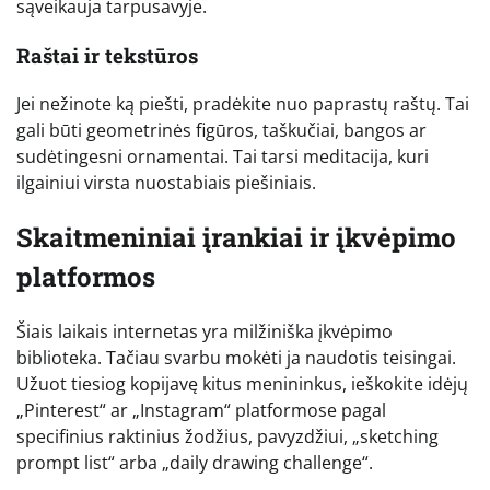
sąveikauja tarpusavyje.
Raštai ir tekstūros
Jei nežinote ką piešti, pradėkite nuo paprastų raštų. Tai
gali būti geometrinės figūros, taškučiai, bangos ar
sudėtingesni ornamentai. Tai tarsi meditacija, kuri
ilgainiui virsta nuostabiais piešiniais.
Skaitmeniniai įrankiai ir įkvėpimo
platformos
Šiais laikais internetas yra milžiniška įkvėpimo
biblioteka. Tačiau svarbu mokėti ja naudotis teisingai.
Užuot tiesiog kopijavę kitus menininkus, ieškokite idėjų
„Pinterest“ ar „Instagram“ platformose pagal
specifinius raktinius žodžius, pavyzdžiui, „sketching
prompt list“ arba „daily drawing challenge“.