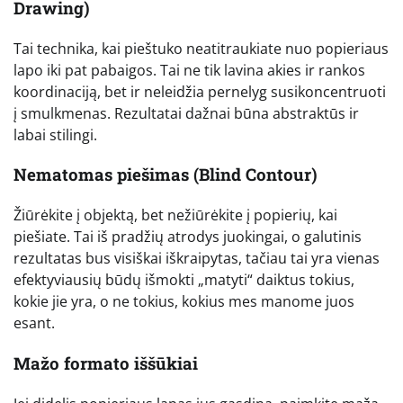
Drawing)
Tai technika, kai pieštuko neatitraukiate nuo popieriaus
lapo iki pat pabaigos. Tai ne tik lavina akies ir rankos
koordinaciją, bet ir neleidžia pernelyg susikoncentruoti
į smulkmenas. Rezultatai dažnai būna abstraktūs ir
labai stilingi.
Nematomas piešimas (Blind Contour)
Žiūrėkite į objektą, bet nežiūrėkite į popierių, kai
piešiate. Tai iš pradžių atrodys juokingai, o galutinis
rezultatas bus visiškai iškraipytas, tačiau tai yra vienas
efektyviausių būdų išmokti „matyti“ daiktus tokius,
kokie jie yra, o ne tokius, kokius mes manome juos
esant.
Mažo formato iššūkiai