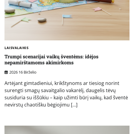
LAISVALAIKIS
Trumpi scenarijai vaikų šventėms: idėjos
nepamirštamoms akimirkoms
2026 16 Birželio
Artėjant gimtadieniui, krikštynoms ar tiesiog norint
surengti smagų savaitgalio vakarėlį, daugelis tėvų
susiduria su iššūkiu – kaip užimti būrį vaikų, kad šventė
nevirstų chaotišku bėgiojimu […]