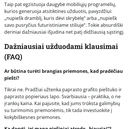
Taip pat egzistuoja daugybė mobiliųjų programėlių,
kurios generuoja atsitiktines užduotis, pavyzdžiui:
„nupiešk dramblį, kuris dėvi skrybėlę“ arba „nupiešk
savo pusryčius futuristiniame stiliuje“. Tokie absurdiški
deriniai dažniausiai išjudina net patį didžiausią sąstingį.
Dažniausiai užduodami klausimai
(FAQ)
Ar būtina turėti brangias priemones, kad pradėčiau
piešti?
Tikrai ne. Pradžiai užtenka paprasto grafito pieštuko ir
paprasto popieriaus lapo. Svarbiausia – praktika, o ne
įrankių kaina. Kai pajusite, kad jums trūksta galimybių
su turimomis priemonėmis, tik tada investuokite į
kokybiškesnes priemones.
Ką daryti, jei mano piešiniai atrodo „bjauriai“?