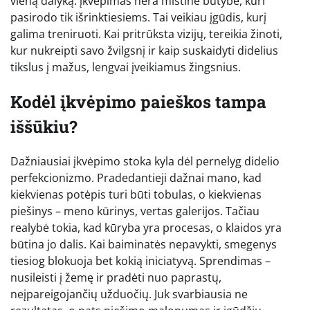
vieną dalyką: įkvėpimas nėra mistinė būtybė, kuri
pasirodo tik išrinktiesiems. Tai veikiau įgūdis, kurį
galima treniruoti. Kai pritrūksta vizijų, tereikia žinoti,
kur nukreipti savo žvilgsnį ir kaip suskaidyti didelius
tikslus į mažus, lengvai įveikiamus žingsnius.
Kodėl įkvėpimo paieškos tampa
iššūkiu?
Dažniausiai įkvėpimo stoka kyla dėl pernelyg didelio
perfekcionizmo. Pradedantieji dažnai mano, kad
kiekvienas potėpis turi būti tobulas, o kiekvienas
piešinys – meno kūrinys, vertas galerijos. Tačiau
realybė tokia, kad kūryba yra procesas, o klaidos yra
būtina jo dalis. Kai baiminatės nepavykti, smegenys
tiesiog blokuoja bet kokią iniciatyvą. Sprendimas –
nusileisti į žemę ir pradėti nuo paprastų,
neįpareigojančių užduočių. Juk svarbiausia ne