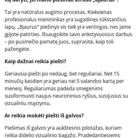
Tai yra natūralus augimo procesas. Kiekvienas
profesionalus menininkas yra sugadinęs tūkstančius
lapų. „Bjaurus“ piešinys vis tiek yra vertingas, nes jame
įgijote patirties. Išsaugokite savo ankstyvuosius darbus
– po pusmečio pamatę juos, suprasite, kaip toli
pažengėte.
Kaip dažnai reikia piešti?
Geriausia piešti po nedaug, bet reguliariai. Net 15
minučių kasdien yra geriau nei 5 valandos kartą per
mėnesį. Reguliarumas padeda smegenims
susiformuoti naujus neuroninius ryšius, susijusius su
vizualiniu mąstymu.
Ar reikia mokėti piešti iš galvos?
Piešimas iš galvos yra aukštesnis pilotažas, kuriam
reikia didelio vizualinio bagažo. Pradedantiesiems