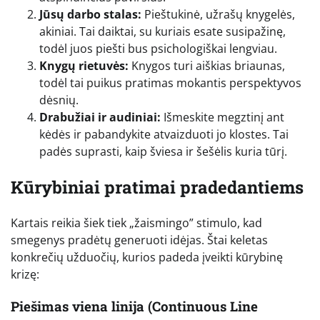
Jūsų darbo stalas:
Pieštukinė, užrašų knygelės,
akiniai. Tai daiktai, su kuriais esate susipažinę,
todėl juos piešti bus psichologiškai lengviau.
Knygų rietuvės:
Knygos turi aiškias briaunas,
todėl tai puikus pratimas mokantis perspektyvos
dėsnių.
Drabužiai ir audiniai:
Išmeskite megztinį ant
kėdės ir pabandykite atvaizduoti jo klostes. Tai
padės suprasti, kaip šviesa ir šešėlis kuria tūrį.
Kūrybiniai pratimai pradedantiems
Kartais reikia šiek tiek „žaismingo” stimulo, kad
smegenys pradėtų generuoti idėjas. Štai keletas
konkrečių užduočių, kurios padeda įveikti kūrybinę
krizę:
Piešimas viena linija (Continuous Line