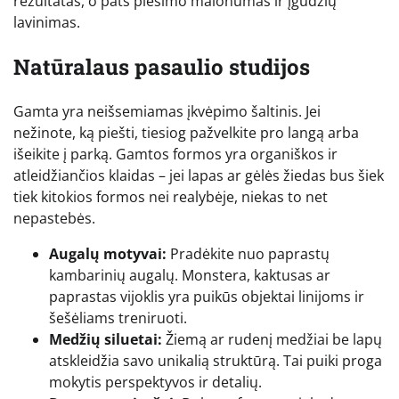
rezultatas, o pats piešimo malonumas ir įgūdžių
lavinimas.
Natūralaus pasaulio studijos
Gamta yra neišsemiamas įkvėpimo šaltinis. Jei
nežinote, ką piešti, tiesiog pažvelkite pro langą arba
išeikite į parką. Gamtos formos yra organiškos ir
atleidžiančios klaidas – jei lapas ar gėlės žiedas bus šiek
tiek kitokios formos nei realybėje, niekas to net
nepastebės.
Augalų motyvai:
Pradėkite nuo paprastų
kambarinių augalų. Monstera, kaktusas ar
paprastas vijoklis yra puikūs objektai linijoms ir
šešėliams treniruoti.
Medžių siluetai:
Žiemą ar rudenį medžiai be lapų
atskleidžia savo unikalią struktūrą. Tai puiki proga
mokytis perspektyvos ir detalių.