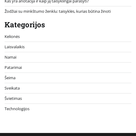
Kas yra anotacija ir kaip ją taisyklingai parašyti?
Žodžiai su minkštumo ženklu: taisyklės, kurias būtina žinoti
Kategorijos
Kelionės
Laisvalaikis
Namai
Patarimai
Šeima
Sveikata
Švietimas
Technologijos