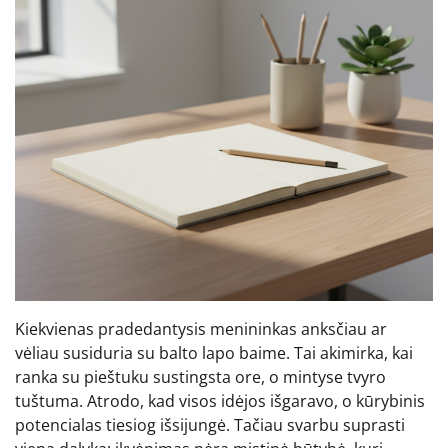
Kiekvienas pradedantysis menininkas anksčiau ar
vėliau susiduria su balto lapo baime. Tai akimirka, kai
ranka su pieštuku sustingsta ore, o mintyse tvyro
tuštuma. Atrodo, kad visos idėjos išgaravo, o kūrybinis
potencialas tiesiog išsijungė. Tačiau svarbu suprasti