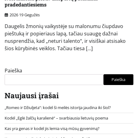
pradedantiesiems
2026 19 Gegužės
Daugelis žmonių vaikystėje su malonumu čiupdavo
pieštuką ir popieriaus lapą, tačiau suaugę dažnai
nusprendžia, kad „neturi talento“, ir visiškai atsisako
šios kūrybinės veiklos. Tačiau tiesa […]
Paieška
Paieška
Naujausi įrašai
„Romeo ir Džiuljeta“: kodėl ši meilės istorija jaudina iki šiol?
Kodėl „Eglė žalčių karalienė“ – svarbiausia lietuvių poema
Kas yra genas ir kodėl jis lemia visą mūsų gyvenimą?