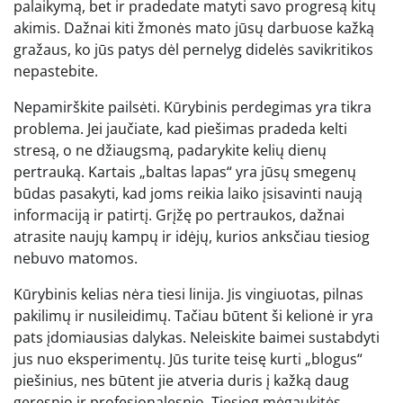
palaikymą, bet ir pradedate matyti savo progresą kitų
akimis. Dažnai kiti žmonės mato jūsų darbuose kažką
gražaus, ko jūs patys dėl pernelyg didelės savikritikos
nepastebite.
Nepamirškite pailsėti. Kūrybinis perdegimas yra tikra
problema. Jei jaučiate, kad piešimas pradeda kelti
stresą, o ne džiaugsmą, padarykite kelių dienų
pertrauką. Kartais „baltas lapas“ yra jūsų smegenų
būdas pasakyti, kad joms reikia laiko įsisavinti naują
informaciją ir patirtį. Grįžę po pertraukos, dažnai
atrasite naujų kampų ir idėjų, kurios anksčiau tiesiog
nebuvo matomos.
Kūrybinis kelias nėra tiesi linija. Jis vingiuotas, pilnas
pakilimų ir nusileidimų. Tačiau būtent ši kelionė ir yra
pats įdomiausias dalykas. Neleiskite baimei sustabdyti
jus nuo eksperimentų. Jūs turite teisę kurti „blogus“
piešinius, nes būtent jie atveria duris į kažką daug
geresnio ir profesionalesnio. Tiesiog mėgaukitės