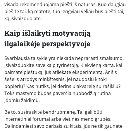
visada rekomenduojama piešti iš natūros. Kuo daugiau
piešite tai, ką matote, tuo lengviau vėliau bus piešti tai,
ką įsivaizduojate.
Kaip išlaikyti motyvaciją
ilgalaikėje perspektyvoje
Svarbiausia taisyklė yra niekada neprarasti smalsumo.
Įsivaizduokite save kaip tyrinėtoją. Kiekvieną kartą, kai
paimate pieštuką, jūs atliekate eksperimentą. Ar šis
šešėlis atrodys minkštesnis, jei naudosiu kitokį
popierių? Kas nutiks, jei derinsiu akvarelę su rašikliu?
Toks mąstymo būdas paverčia nuobodžią rutiną
įdomiu žaidimu.
Be to, susiraskite bendruomenę. Tai gali būti
internetiniai forumai arba vietinės meno grupės.
Dalindamiesi savo darbais su kitais, jūs ne tik gaunate