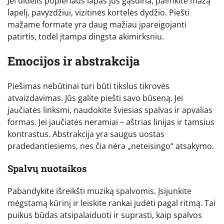
Jei didelis popieriaus lapas jus gąsdina, paimkite mažą
lapelį, pavyzdžiui, vizitinės kortelės dydžio. Piešti
mažame formate yra daug mažiau įpareigojanti
patirtis, todėl įtampa dingsta akimirksniu.
Emocijos ir abstrakcija
Piešimas nebūtinai turi būti tikslus tikrovės
atvaizdavimas. Jūs galite piešti savo būseną. Jei
jaučiatės linksmi, naudokite šviesias spalvas ir apvalias
formas. Jei jaučiatės neramiai – aštrias linijas ir tamsius
kontrastus. Abstrakcija yra saugus uostas
pradedantiesiems, nes čia nėra „neteisingo“ atsakymo.
Spalvų nuotaikos
Pabandykite išreikšti muziką spalvomis. Įsijunkite
mėgstamą kūrinį ir leiskite rankai judėti pagal ritmą. Tai
puikus būdas atsipalaiduoti ir suprasti, kaip spalvos