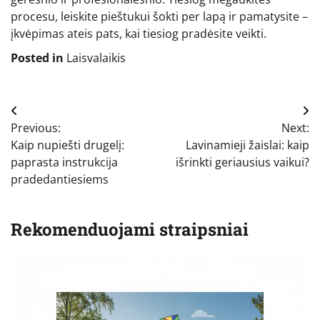
procesu, leiskite pieštukui šokti per lapą ir pamatysite –
įkvėpimas ateis pats, kai tiesiog pradėsite veikti.
Posted in
Laisvalaikis
Navigacija
Previous:
Next:
tarp
Kaip nupiešti drugelį:
Lavinamieji žaislai: kaip
įrašų
paprasta instrukcija
išrinkti geriausius vaikui?
pradedantiesiems
Rekomenduojami straipsniai