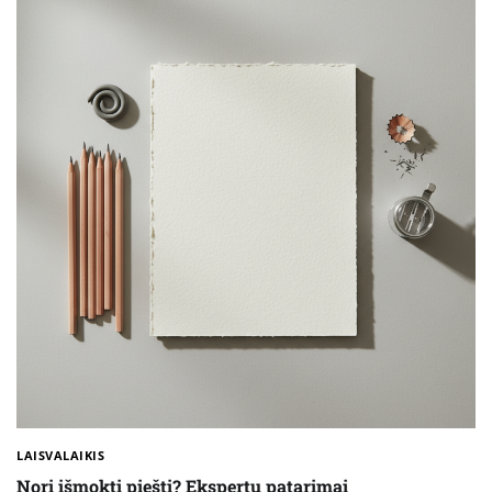
LAISVALAIKIS
Nori išmokti piešti? Ekspertų patarimai