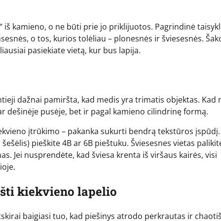
iš kamieno, o ne būti prie jo priklijuotos. Pagrindinė taisykl
msesnės, o tos, kurios tolėliau – plonesnės ir šviesesnės. Šak
iausiai pasiekiate vietą, kur bus lapija.
antieji dažnai pamiršta, kad medis yra trimatis objektas. Kad
ar dešinėje pusėje, bet ir pagal kamieno cilindrinę formą.
ekvieno įtrūkimo – pakanka sukurti bendrą tekstūros įspūdį.
šešėlis) pieškite 4B ar 6B pieštuku. Šviesesnes vietas palikit
. Jei nusprendėte, kad šviesa krenta iš viršaus kairės, visi
ioje.
šti kiekvieno lapelio
skirai baigiasi tuo, kad piešinys atrodo perkrautas ir chaoti