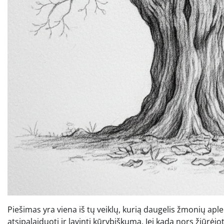
Piešimas yra viena iš tų veiklų, kurią daugelis žmonių aple
atsipalaiduoti ir lavinti kūrybiškumą. Jei kada nors žiūrėj