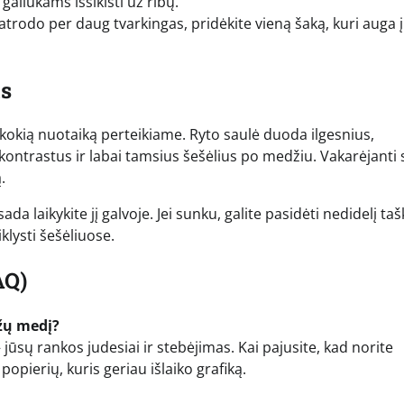
galiukams išsikišti už ribų.
 atrodo per daug tvarkingas, pridėkite vieną šaką, kuri auga 
as
, kokią nuotaiką perteikiame. Ryto saulė duoda ilgesnius,
kontrastus ir labai tamsius šešėlius po medžiu. Vakarėjanti 
.
ada laikykite jį galvoje. Jei sunku, galite pasidėti nedidelį taš
klysti šešėliuose.
AQ)
ažų medį?
 jūsų rankos judesiai ir stebėjimas. Kai pajusite, kad norite
popierių, kuris geriau išlaiko grafiką.