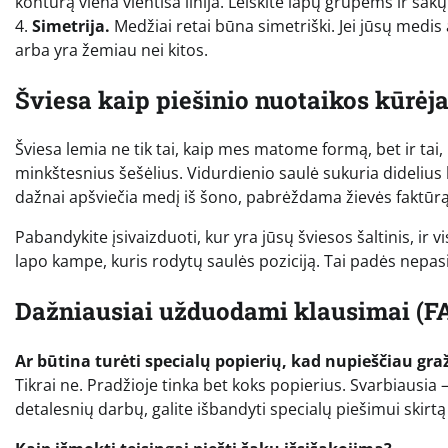
kontūrą viena vientisa linija. Leiskite lapų grupėms ir šakų 
4.
Simetrija.
Medžiai retai būna simetriški. Jei jūsų medis
arba yra žemiau nei kitos.
Šviesa kaip piešinio nuotaikos kūrėj
Šviesa lemia ne tik tai, kaip mes matome formą, bet ir tai
minkštesnius šešėlius. Vidurdienio saulė sukuria didelius 
dažnai apšviečia medį iš šono, pabrėždama žievės faktūrą
Pabandykite įsivaizduoti, kur yra jūsų šviesos šaltinis, ir vis
lapo kampe, kuris rodytų saulės poziciją. Tai padės nepasi
Dažniausiai užduodami klausimai (F
Ar būtina turėti specialų popierių, kad nupieščiau gr
Tikrai ne. Pradžioje tinka bet koks popierius. Svarbiausia –
detalesnių darbų, galite išbandyti specialų piešimui skirtą 