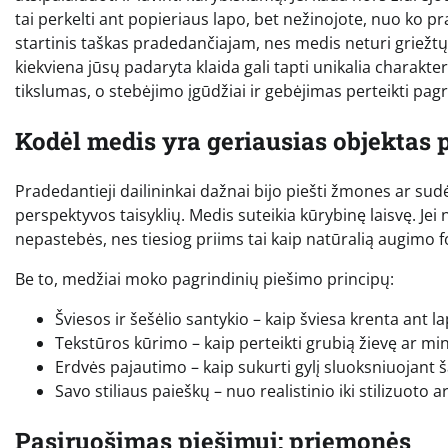
tai perkelti ant popieriaus lapo, bet nežinojote, nuo ko pr
startinis taškas pradedančiajam, nes medis neturi griežtų
kiekviena jūsų padaryta klaida gali tapti unikalia charakte
tikslumas, o stebėjimo įgūdžiai ir gebėjimas perteikti pa
Kodėl medis yra geriausias objektas
Pradedantieji dailininkai dažnai bijo piešti žmones ar sud
perspektyvos taisyklių. Medis suteikia kūrybinę laisvę. Jei n
nepastebės, nes tiesiog priims tai kaip natūralią augimo 
Be to, medžiai moko pagrindinių piešimo principų:
Šviesos ir šešėlio santykio – kaip šviesa krenta ant la
Tekstūros kūrimo – kaip perteikti grubią žievę ar m
Erdvės pajautimo – kaip sukurti gylį sluoksniuojant š
Savo stiliaus paieškų – nuo realistinio iki stilizuoto 
Pasiruošimas piešimui: priemonės