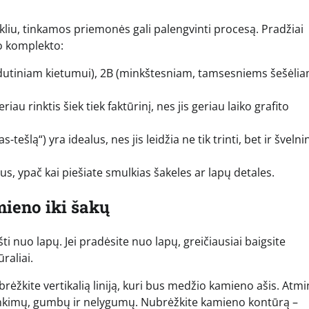
kliu, tinkamos priemonės gali palengvinti procesą. Pradžiai
io komplekto:
dutiniam kietumui), 2B (minkštesniam, tamsesniems šešėliam
au rinktis šiek tiek faktūrinį, nes jis geriau laiko grafito
ešlą“) yra idealus, nes jis leidžia ne tik trinti, bet ir švelnin
us, ypač kai piešiate smulkias šakeles ar lapų detales.
mieno iki šakų
i nuo lapų. Jei pradėsite nuo lapų, greičiausiai baigsite
raliai.
rėžkite vertikalią liniją, kuri bus medžio kamieno ašis. Atmi
 linkimų, gumbų ir nelygumų. Nubrėžkite kamieno kontūrą –