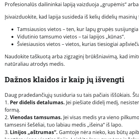
Profesionalūs dailininkai lapiją vaizduoja „grupėmis“ arba
Įsivaizduokite, kad lapija susideda iš kelių didelių masinių
Tamsiausios vietos – ten, kur lapų grupės susijungia
Vidutinio tamsumo vietos – tai lapijos „kūnas“.
Šviesiausios vietos – vietos, kurias tiesiogiai apšviečia
Naudokite taškuotą arba zigzaginį brūkšniavimą, kad imit
natūraliau atrodys medis.
Dažnos klaidos ir kaip jų išvengti
Daug pradedančiųjų susiduria su tais pačiais iššūkiais. Šta
1.
Per didelis detalumas.
Jei piešiate didelį medį, nesist
formą.
2.
Vienodas tamsumas.
Jei visas medis yra vieno pilkumo
tamsesni šešėliai, tuo labiau medis „išeina“ iš lapo.
3.
Linijos „aštrumas“.
Gamtoje nėra nieko, kas būtų apibr