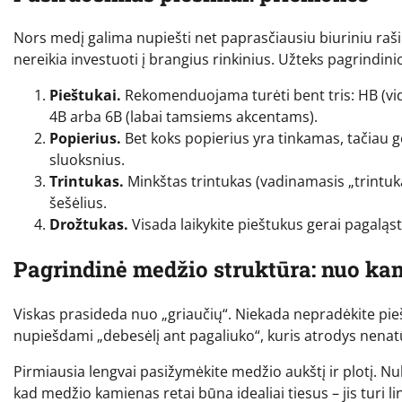
Nors medį galima nupiešti net paprasčiausiu biuriniu raši
nereikia investuoti į brangius rinkinius. Užteks pagrindin
Pieštukai.
Rekomenduojama turėti bent tris: HB (vi
4B arba 6B (labai tamsiems akcentams).
Popierius.
Bet koks popierius yra tinkamas, tačiau geri
sluoksnius.
Trintukas.
Minkštas trintukas (vadinamasis „trintukas-t
šešėlius.
Drožtukas.
Visada laikykite pieštukus gerai pagaląst
Pagrindinė medžio struktūra: nuo ka
Viskas prasideda nuo „griaučių“. Niekada nepradėkite piešt
nupiešdami „debesėlį ant pagaliuko“, kuris atrodys nenatū
Pirmiausia lengvai pasižymėkite medžio aukštį ir plotį. Nub
kad medžio kamienas retai būna idealiai tiesus – jis turi