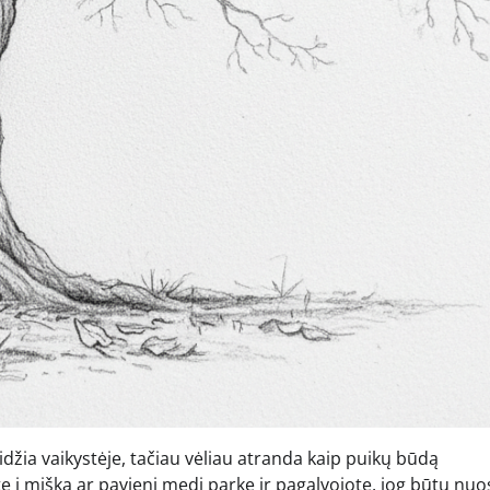
idžia vaikystėje, tačiau vėliau atranda kaip puikų būdą
ote į mišką ar pavienį medį parke ir pagalvojote, jog būtų nu