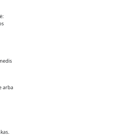
ė:
os
 medis
e arba
škas.