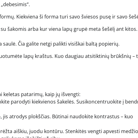
 „debesimis“.
 formų. Kiekviena ši forma turi savo šviesos pusę ir savo šešė
 su šakomis arba kur viena lapų grupė meta šešėlį ant kitos.
 saulė. Čia galite netgi palikti visiškai baltą popierių.
uotumėte lapų kraštus. Kuo daugiau atsitiktinių brūkšnių – 
i keletas patarimų, kaip jų išvengti:
enkite parodyti kiekvienos šakelės. Susikoncentruokite į bend
, jis atrodys plokščias. Būtinai naudokite kontrastus – kuo
ėžta aiškiu, juodu kontūru. Stenkitės vengti apvesti medži