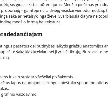
adėti, šis gidas skirtas būtent jums. Medžio piešimas yra ide
 proporcijų – gamtoje nėra dviejų visiškai vienodų medžių, 
ringa šaka ar netaisyklinga žieve. Svarbiausia čia yra ne tobu
grindinę medžio formą bei tekstūrą.
 pradedančiajam
ėtingus pastatus dėl būtinybės laikytis griežtų anatomijos ar
upiešite šaką kiek kreiviau nei ji yra iš tikrųjų, žiūrovas to ne
formą.
pijos ir kaip susidaro šešėliai po šakomis.
inkštus lapus naudojant skirtingus pieštuko spaudimo būdus
akas.
ar grafinio vaizdavimo.