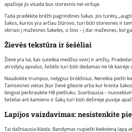
apačioje jis visada bus storesnis nei viršuje.
Tada pradėkite brėžti pagrindines šakas. Jos turėtų „augti“ 
šakos, kurios yra arčiau žiūrovo, turi būti storesnės ir ta
skiriasi į mažesnes šakeles, o šios – į dar mažesnes, kol gal
Žievės tekstūra ir šešėliai
Žievė yra tai, kas suteikia medžiui svorį ir amžių. Praded
atrodytų apvalus, šešėlis turi būti dedamas ne tik kairėje 
Naudokite trumpus, nelygius brūkšnius. Nereikia piešti ki
Tamsesnes vietas (kur žievė gilesnė arba kur krenta šakos 
lengvai perbraukite HB pieštuku. Svarbiausia – nuoseklumas
šešėliai ant kamieno ir šakų turi būti dešinėje pusėje apač
Lapijos vaizdavimas: nesistenkite pie
Tai dažniausia klaida. Bandymas nupiešti kiekvieną lapą at