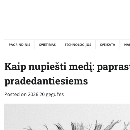
Skip
to
content
PAGRINDINIS
ŠVIETIMAS
TECHNOLOGIJOS
SVEIKATA
NA
Kaip nupiešti medį: papras
pradedantiesiems
Posted on
2026 20 gegužės