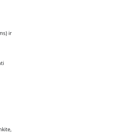
s) ir
ti
nkite,