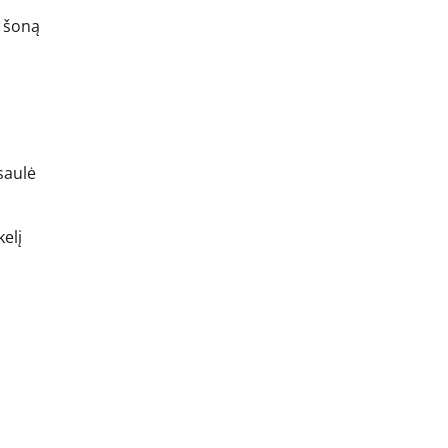
į šoną
saulė
kelį