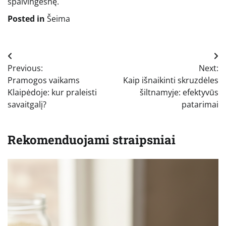
spalvingesnę.
Posted in
Šeima
Navigacija
Previous:
Next:
tarp
Pramogos vaikams
Kaip išnaikinti skruzdėles
įrašų
Klaipėdoje: kur praleisti
šiltnamyje: efektyvūs
savaitgalį?
patarimai
Rekomenduojami straipsniai