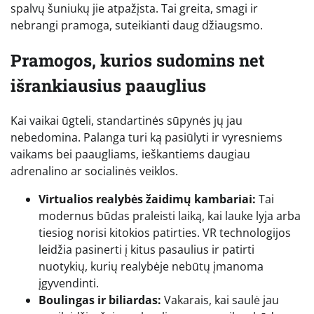
spalvų šuniukų jie atpažįsta. Tai greita, smagi ir
nebrangi pramoga, suteikianti daug džiaugsmo.
Pramogos, kurios sudomins net
išrankiausius paauglius
Kai vaikai ūgteli, standartinės sūpynės jų jau
nebedomina. Palanga turi ką pasiūlyti ir vyresniems
vaikams bei paaugliams, ieškantiems daugiau
adrenalino ar socialinės veiklos.
Virtualios realybės žaidimų kambariai:
Tai
modernus būdas praleisti laiką, kai lauke lyja arba
tiesiog norisi kitokios patirties. VR technologijos
leidžia pasinerti į kitus pasaulius ir patirti
nuotykių, kurių realybėje nebūtų įmanoma
įgyvendinti.
Boulingas ir biliardas:
Vakarais, kai saulė jau