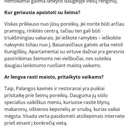
nemokamai galima lankytis daugelyje viešų renginių.
Kur geriausia apsistoti su šeima?
Viskas priklauso nuo jūsų poreikių. Jei norite būti arčiau
pramogų, rinkitės centrą, tačiau ten gali būti
triukšmingiau vakarais. Jei ieškote ramybės – ieškokite
nakvynės toliau nuo J. Basanavičiaus gatvės arba netoli
Kunigiškių. Apartamentai su virtuve dažnai yra geresnis
pasirinkimas šeimoms nei viešbučiai, nes suteikia
daugiau lankstumo ruošiant maistą vaikams.
Ar lengva rasti maisto, pritaikyto vaikams?
Taip, Palangos kavinės ir restoranai yra puikiai
prisitaikę prie šeimų poreikių. Dauguma jų siūlo
specialius vaikiškus meniu, kuriuose rasite blynų,
makaronų, vištienos kepsnelių ar sriubų, kurias vaikai
mėgsta. Visada verta pasidomėti atsiliepimais internete
prieš einant į konkrečią vietą.