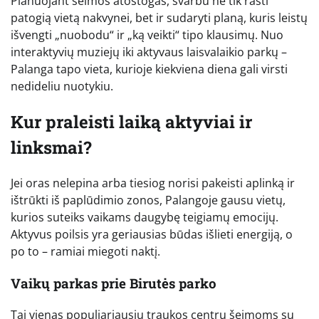
Planuojant šeimos atostogas, svarbu ne tik rasti
patogią vietą nakvynei, bet ir sudaryti planą, kuris leistų
išvengti „nuobodu“ ir „ką veikti“ tipo klausimų. Nuo
interaktyvių muziejų iki aktyvaus laisvalaikio parkų –
Palanga tapo vieta, kurioje kiekviena diena gali virsti
nedideliu nuotykiu.
Kur praleisti laiką aktyviai ir
linksmai?
Jei oras nelepina arba tiesiog norisi pakeisti aplinką ir
ištrūkti iš paplūdimio zonos, Palangoje gausu vietų,
kurios suteiks vaikams daugybę teigiamų emocijų.
Aktyvus poilsis yra geriausias būdas išlieti energiją, o
po to – ramiai miegoti naktį.
Vaikų parkas prie Birutės parko
Tai vienas populiariausių traukos centrų šeimoms su