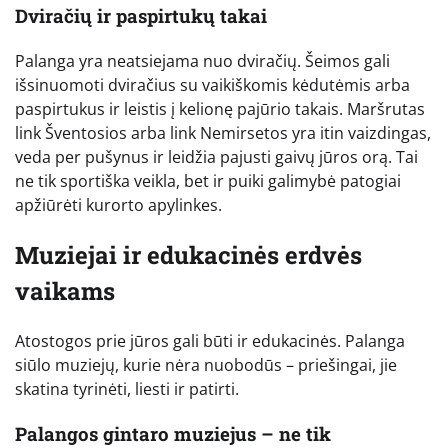
Dviračių ir paspirtukų takai
Palanga yra neatsiejama nuo dviračių. Šeimos gali
išsinuomoti dviračius su vaikiškomis kėdutėmis arba
paspirtukus ir leistis į kelionę pajūrio takais. Maršrutas
link Šventosios arba link Nemirsetos yra itin vaizdingas,
veda per pušynus ir leidžia pajusti gaivų jūros orą. Tai
ne tik sportiška veikla, bet ir puiki galimybė patogiai
apžiūrėti kurorto apylinkes.
Muziejai ir edukacinės erdvės
vaikams
Atostogos prie jūros gali būti ir edukacinės. Palanga
siūlo muziejų, kurie nėra nuobodūs – priešingai, jie
skatina tyrinėti, liesti ir patirti.
Palangos gintaro muziejus – ne tik