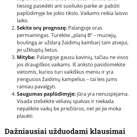
tiesiog pasėdėti ant suoliuko parke ar pabūti
paplūdimyje be jokio tikslo. Vaikams reikia laisvo
laiko.
Sekite orų prognozę:
Palangoje oras
permainingas. Turėkite „planą B“ – muziejų,
boulingą ar uždarą žaidimų kambarį tam atvejui,
jei užkluptų lietus.
Mityba:
Palangoje gausu kavinių, tačiau ne visos
jos draugiškos vaikams. Iš anksto pasidomėkite
vietomis, kurios turi vaikiškus meniu ir yra
įrengusios žaidimų kampelius – tai leis jums
ramiau pavalgyti.
Saugumas paplūdimyje:
Jūra yra nenuspėjama.
Visada stebėkite vėliavų spalvas ir niekada
nepalikite vaikų be priežiūros, net jei jie moka
plaukti.
Dažniausiai užduodami klausimai