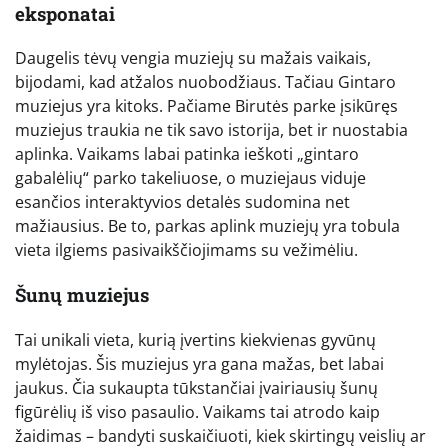
eksponatai
Daugelis tėvų vengia muziejų su mažais vaikais,
bijodami, kad atžalos nuobodžiaus. Tačiau Gintaro
muziejus yra kitoks. Pačiame Birutės parke įsikūręs
muziejus traukia ne tik savo istorija, bet ir nuostabia
aplinka. Vaikams labai patinka ieškoti „gintaro
gabalėlių“ parko takeliuose, o muziejaus viduje
esančios interaktyvios detalės sudomina net
mažiausius. Be to, parkas aplink muziejų yra tobula
vieta ilgiems pasivaikščiojimams su vežimėliu.
Šunų muziejus
Tai unikali vieta, kurią įvertins kiekvienas gyvūnų
mylėtojas. Šis muziejus yra gana mažas, bet labai
jaukus. Čia sukaupta tūkstančiai įvairiausių šunų
figūrėlių iš viso pasaulio. Vaikams tai atrodo kaip
žaidimas – bandyti suskaičiuoti, kiek skirtingų veislių ar