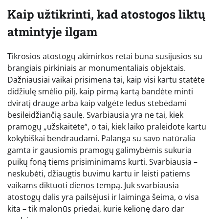
Kaip užtikrinti, kad atostogos liktų
atmintyje ilgam
Tikrosios atostogų akimirkos retai būna susijusios su
brangiais pirkiniais ar monumentaliais objektais.
Dažniausiai vaikai prisimena tai, kaip visi kartu statėte
didžiulę smėlio pilį, kaip pirmą kartą bandėte minti
dviratį drauge arba kaip valgėte ledus stebėdami
besileidžiančią saulę. Svarbiausia yra ne tai, kiek
pramogų „užskaitėte“, o tai, kiek laiko praleidote kartu
kokybiškai bendraudami. Palanga su savo natūralia
gamta ir gausiomis pramogų galimybėmis sukuria
puikų foną tiems prisiminimams kurti. Svarbiausia –
neskubėti, džiaugtis buvimu kartu ir leisti patiems
vaikams diktuoti dienos tempą. Juk svarbiausia
atostogų dalis yra pailsėjusi ir laiminga šeima, o visa
kita – tik malonūs priedai, kurie kelionę daro dar