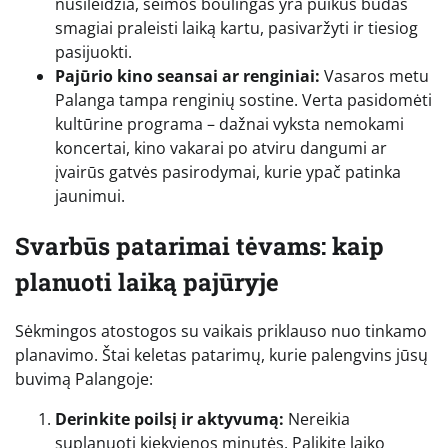
nusileidžia, šeimos boulingas yra puikus būdas
smagiai praleisti laiką kartu, pasivaržyti ir tiesiog
pasijuokti.
Pajūrio kino seansai ar renginiai:
Vasaros metu
Palanga tampa renginių sostine. Verta pasidomėti
kultūrine programa – dažnai vyksta nemokami
koncertai, kino vakarai po atviru dangumi ar
įvairūs gatvės pasirodymai, kurie ypač patinka
jaunimui.
Svarbūs patarimai tėvams: kaip
planuoti laiką pajūryje
Sėkmingos atostogos su vaikais priklauso nuo tinkamo
planavimo. Štai keletas patarimų, kurie palengvins jūsų
buvimą Palangoje:
Derinkite poilsį ir aktyvumą:
Nereikia
suplanuoti kiekvienos minutės. Palikite laiko