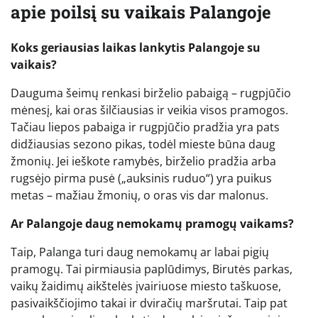
apie poilsį su vaikais Palangoje
Koks geriausias laikas lankytis Palangoje su
vaikais?
Dauguma šeimų renkasi birželio pabaigą – rugpjūčio
mėnesį, kai oras šilčiausias ir veikia visos pramogos.
Tačiau liepos pabaiga ir rugpjūčio pradžia yra pats
didžiausias sezono pikas, todėl mieste būna daug
žmonių. Jei ieškote ramybės, birželio pradžia arba
rugsėjo pirma pusė („auksinis ruduo“) yra puikus
metas – mažiau žmonių, o oras vis dar malonus.
Ar Palangoje daug nemokamų pramogų vaikams?
Taip, Palanga turi daug nemokamų ar labai pigių
pramogų. Tai pirmiausia paplūdimys, Birutės parkas,
vaikų žaidimų aikštelės įvairiuose miesto taškuose,
pasivaikščiojimo takai ir dviračių maršrutai. Taip pat