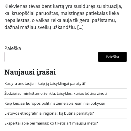
Kiekvienas tėvas bent kartą yra susidūręs su situacija,
kai kruopščiai paruoštas, maistingas patiekalas lieka
nepaliestas, o vaikas reikalauja tik gerai pažįstamų,
dažnai mažiau sveikų užkandžių. […]
Paieška
Paieška
Naujausi įrašai
Kas yra anotacija ir kaip ją taisyklingai parašyti?
Žodžiai su minkštumo ženklu: taisyklės, kurias būtina žinoti
Kaip keičiasi Europos politinis žemėlapis: esminiai pokyčiai
Lietuvos etnografiniai regionai: ką būtina pamatyti?
Ekspertai apie permainas: ko tikėtis artimiausiu metu?