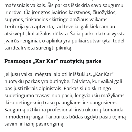
mažesniais vaikais. Šis parkas išsiskiria savo saugumu
ir erdve. Čia įrengtos įvairios karstynės, čiuožyklos,
sūpynės, tinkančios skirtingo amžiaus vaikams.
Teritorija yra aptverta, tad tėveliai gali kiek ramiau
atsikvėpti, kol atžalos dūksta. Šalia parko dažnai vyksta
įvairūs renginiai, o aplinka yra puikiai sutvarkyta, todėl
tai ideali vieta surengti pikniką.
Pramogos „Kar Kar“ nuotykių parke
Jei jūsų vaikai mėgsta laipioti ir iššūkius, „Kar Kar“
nuotykių parkas yra būtinybė. Tai vieta, kur vaikai gali
pasijusti tikrais alpinistais. Parkas siūlo skirtingo
sudėtingumo trasas: nuo pačių lengviausių mažyliams
iki sudėtingesnių trasų paaugliams ir suaugusiems.
Saugumą užtikrina profesionali instruktorių komanda
ir moderni įranga. Tai puikus būdas ugdyti pasitikėjimą
savimi ir fizinį pasirengimą.