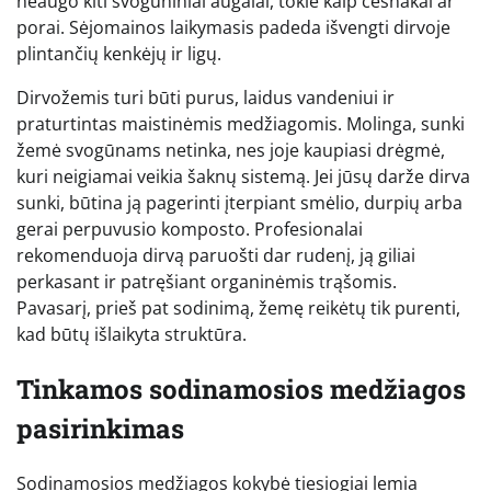
neaugo kiti svogūniniai augalai, tokie kaip česnakai ar
porai. Sėjomainos laikymasis padeda išvengti dirvoje
plintančių kenkėjų ir ligų.
Dirvožemis turi būti purus, laidus vandeniui ir
praturtintas maistinėmis medžiagomis. Molinga, sunki
žemė svogūnams netinka, nes joje kaupiasi drėgmė,
kuri neigiamai veikia šaknų sistemą. Jei jūsų darže dirva
sunki, būtina ją pagerinti įterpiant smėlio, durpių arba
gerai perpuvusio komposto. Profesionalai
rekomenduoja dirvą paruošti dar rudenį, ją giliai
perkasant ir patręšiant organinėmis trąšomis.
Pavasarį, prieš pat sodinimą, žemę reikėtų tik purenti,
kad būtų išlaikyta struktūra.
Tinkamos sodinamosios medžiagos
pasirinkimas
Sodinamosios medžiagos kokybė tiesiogiai lemia