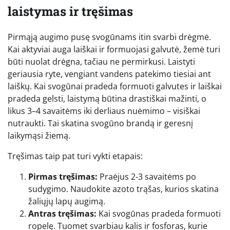
laistymas ir tręšimas
Pirmąją augimo pusę svogūnams itin svarbi drėgmė.
Kai aktyviai auga laiškai ir formuojasi galvutė, žemė turi
būti nuolat drėgna, tačiau ne permirkusi. Laistyti
geriausia ryte, vengiant vandens patekimo tiesiai ant
laiškų. Kai svogūnai pradeda formuoti galvutes ir laiškai
pradeda gelsti, laistymą būtina drastiškai mažinti, o
likus 3–4 savaitėms iki derliaus nuėmimo – visiškai
nutraukti. Tai skatina svogūno brandą ir geresnį
laikymąsi žiemą.
Tręšimas taip pat turi vykti etapais:
Pirmas tręšimas:
Praėjus 2-3 savaitėms po
sudygimo. Naudokite azoto trąšas, kurios skatina
žaliųjų lapų augimą.
Antras tręšimas:
Kai svogūnas pradeda formuoti
ropelę. Tuomet svarbiau kalis ir fosforas, kurie