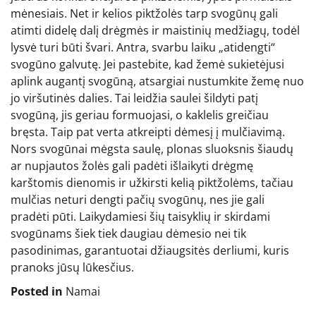
mėnesiais. Net ir kelios piktžolės tarp svogūnų gali
atimti didelę dalį drėgmės ir maistinių medžiagų, todėl
lysvė turi būti švari. Antra, svarbu laiku „atidengti“
svogūno galvutę. Jei pastebite, kad žemė sukietėjusi
aplink augantį svogūną, atsargiai nustumkite žemę nuo
jo viršutinės dalies. Tai leidžia saulei šildyti patį
svogūną, jis geriau formuojasi, o kaklelis greičiau
bręsta. Taip pat verta atkreipti dėmesį į mulčiavimą.
Nors svogūnai mėgsta saulę, plonas sluoksnis šiaudų
ar nupjautos žolės gali padėti išlaikyti drėgmę
karštomis dienomis ir užkirsti kelią piktžolėms, tačiau
mulčias neturi dengti pačių svogūnų, nes jie gali
pradėti pūti. Laikydamiesi šių taisyklių ir skirdami
svogūnams šiek tiek daugiau dėmesio nei tik
pasodinimas, garantuotai džiaugsitės derliumi, kuris
pranoks jūsų lūkesčius.
Posted in
Namai