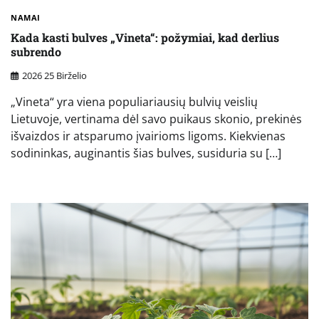
NAMAI
Kada kasti bulves „Vineta“: požymiai, kad derlius
subrendo
2026 25 Birželio
„Vineta“ yra viena populiariausių bulvių veislių
Lietuvoje, vertinama dėl savo puikaus skonio, prekinės
išvaizdos ir atsparumo įvairioms ligoms. Kiekvienas
sodininkas, auginantis šias bulves, susiduria su […]