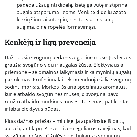
padeda užauginti didelę, kietą galvutę ir stiprina
augalo atsparumą ligoms. Venkite didelių azoto
kiekių šiuo laikotarpiu, nes tai skatins lapų
augimą, o ne ropelės formavimąsi.
Kenkėjų ir ligų prevencija
Dažniausia svogūnų bėda – svogūninė musė. Jos lervos
graužia svogūno vidų ir augalas žūsta. Efektyviausia
priemonė – sėjomainos laikymasis ir kaimyninių augalų
parinkimas. Profesionalai rekomenduoja šalia svogūnų
sodinti morkas. Morkos išskiria specifinius aromatus,
kurie atbaido svogūnines muses, o svogūnai savo
ruožtu atbaido morkines muses. Tai senas, patikrintas
ir labai efektyvus būdas.
Kitas dažnas priešas – miltligė. Ją atpažinsite iš baltų
apnašų ant lapų. Prevencija – reguliarus ravėjimas, kad
svogūnai „nešustų“ žolėse, bei tinkamas sodinimo