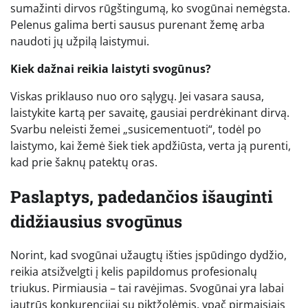
sumažinti dirvos rūgštingumą, ko svogūnai nemėgsta.
Pelenus galima berti sausus purenant žemę arba
naudoti jų užpilą laistymui.
Kiek dažnai reikia laistyti svogūnus?
Viskas priklauso nuo oro sąlygų. Jei vasara sausa,
laistykite kartą per savaitę, gausiai perdrėkinant dirvą.
Svarbu neleisti žemei „susicementuoti“, todėl po
laistymo, kai žemė šiek tiek apdžiūsta, verta ją purenti,
kad prie šaknų patektų oras.
Paslaptys, padedančios išauginti
didžiausius svogūnus
Norint, kad svogūnai užaugtų išties įspūdingo dydžio,
reikia atsižvelgti į kelis papildomus profesionalų
triukus. Pirmiausia – tai ravėjimas. Svogūnai yra labai
jautrūs konkurencijai su piktžolėmis, ypač pirmaisiais