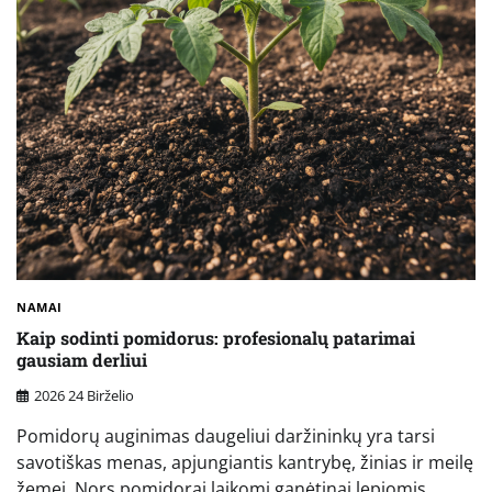
NAMAI
Kaip sodinti pomidorus: profesionalų patarimai
gausiam derliui
2026 24 Birželio
Pomidorų auginimas daugeliui daržininkų yra tarsi
savotiškas menas, apjungiantis kantrybę, žinias ir meilę
žemei. Nors pomidorai laikomi ganėtinai lepiomis