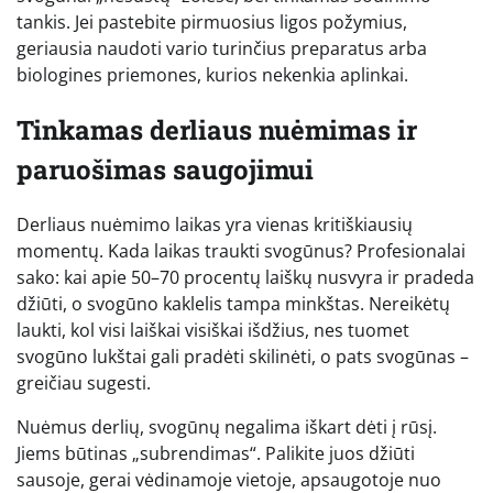
tankis. Jei pastebite pirmuosius ligos požymius,
geriausia naudoti vario turinčius preparatus arba
biologines priemones, kurios nekenkia aplinkai.
Tinkamas derliaus nuėmimas ir
paruošimas saugojimui
Derliaus nuėmimo laikas yra vienas kritiškiausių
momentų. Kada laikas traukti svogūnus? Profesionalai
sako: kai apie 50–70 procentų laiškų nusvyra ir pradeda
džiūti, o svogūno kaklelis tampa minkštas. Nereikėtų
laukti, kol visi laiškai visiškai išdžius, nes tuomet
svogūno lukštai gali pradėti skilinėti, o pats svogūnas –
greičiau sugesti.
Nuėmus derlių, svogūnų negalima iškart dėti į rūsį.
Jiems būtinas „subrendimas“. Palikite juos džiūti
sausoje, gerai vėdinamoje vietoje, apsaugotoje nuo