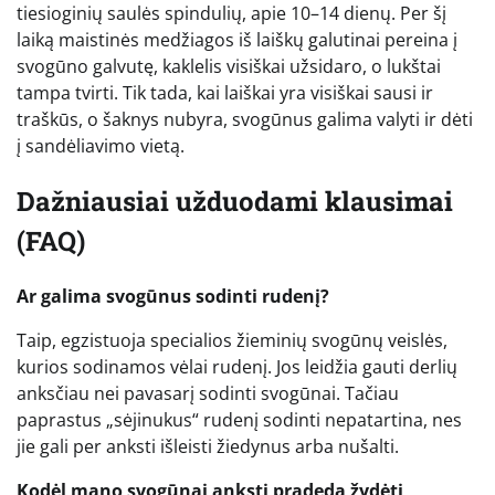
tiesioginių saulės spindulių, apie 10–14 dienų. Per šį
laiką maistinės medžiagos iš laiškų galutinai pereina į
svogūno galvutę, kaklelis visiškai užsidaro, o lukštai
tampa tvirti. Tik tada, kai laiškai yra visiškai sausi ir
traškūs, o šaknys nubyra, svogūnus galima valyti ir dėti
į sandėliavimo vietą.
Dažniausiai užduodami klausimai
(FAQ)
Ar galima svogūnus sodinti rudenį?
Taip, egzistuoja specialios žieminių svogūnų veislės,
kurios sodinamos vėlai rudenį. Jos leidžia gauti derlių
anksčiau nei pavasarį sodinti svogūnai. Tačiau
paprastus „sėjinukus“ rudenį sodinti nepatartina, nes
jie gali per anksti išleisti žiedynus arba nušalti.
Kodėl mano svogūnai anksti pradeda žydėti