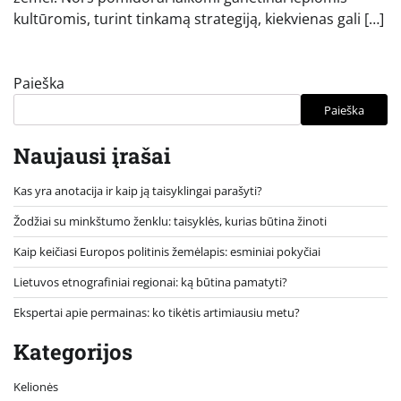
kultūromis, turint tinkamą strategiją, kiekvienas gali […]
Paieška
Paieška
Naujausi įrašai
Kas yra anotacija ir kaip ją taisyklingai parašyti?
Žodžiai su minkštumo ženklu: taisyklės, kurias būtina žinoti
Kaip keičiasi Europos politinis žemėlapis: esminiai pokyčiai
Lietuvos etnografiniai regionai: ką būtina pamatyti?
Ekspertai apie permainas: ko tikėtis artimiausiu metu?
Kategorijos
Kelionės