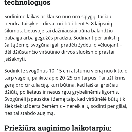
technologijos
Sodinimo laikas priklauso nuo oro sąlygų, tačiau
bendra taisyklė – dirva turi būti bent 5–8 laipsnių
šilumos. Lietuvoje tai dažniausiai būna balandžio
pabaiga arba gegužės pradžia. Sodinant per anksti į
šaltą žemę, svogūnai gali pradėti žydėti, o vėluojant –
dėl džiūstančio viršutinio dirvos sluoksnio prastai
įsišaknyti.
Sodinkite svogūnus 10–15 cm atstumu vieną nuo kito, o
tarp vagelių palikite apie 20–25 cm tarpus. Tai užtikrins
gerą oro cirkuliaciją, kuri būtina, kad laiškai greičiau
džiūtų po lietaus ir nesusirgtų grybelinėmis ligomis.
Svogūnėlį įspauskite į žemę taip, kad viršūnėlė būtų tik
šiek tiek užberta žemėmis – nereikia jų sodinti per giliai,
nes tai stabdo augimą.
Priežiūra auginimo laikotarpiu: