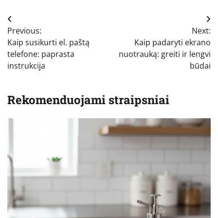
Navigacija
Previous:
Next:
tarp
Kaip susikurti el. paštą
Kaip padaryti ekrano
įrašų
telefone: paprasta
nuotrauką: greiti ir lengvi
instrukcija
būdai
Rekomenduojami straipsniai