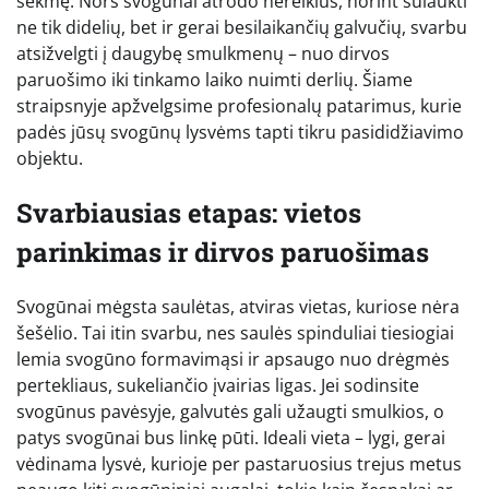
sėkmę. Nors svogūnai atrodo nereiklūs, norint sulaukti
ne tik didelių, bet ir gerai besilaikančių galvučių, svarbu
atsižvelgti į daugybę smulkmenų – nuo dirvos
paruošimo iki tinkamo laiko nuimti derlių. Šiame
straipsnyje apžvelgsime profesionalų patarimus, kurie
padės jūsų svogūnų lysvėms tapti tikru pasididžiavimo
objektu.
Svarbiausias etapas: vietos
parinkimas ir dirvos paruošimas
Svogūnai mėgsta saulėtas, atviras vietas, kuriose nėra
šešėlio. Tai itin svarbu, nes saulės spinduliai tiesiogiai
lemia svogūno formavimąsi ir apsaugo nuo drėgmės
pertekliaus, sukeliančio įvairias ligas. Jei sodinsite
svogūnus pavėsyje, galvutės gali užaugti smulkios, o
patys svogūnai bus linkę pūti. Ideali vieta – lygi, gerai
vėdinama lysvė, kurioje per pastaruosius trejus metus