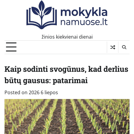
Skip
to
content
žinios kiekvienai dienai
Kaip sodinti svogūnus, kad derlius
būtų gausus: patarimai
Posted on
2026 6 liepos