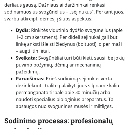
derliaus gausą. Dažniausiai daržininkai renkasi
sodinamuosius svogūnėlius – „sėjinukus“. Perkant juos,
svarbu atkreipti dėmesį į šiuos aspektus:
Dydis:
Rinkitės vidutinio dydžio svogūnėlius (apie
1–2 cm skersmens). Per dideli sėjinukai gali būti
linkę anksti išleisti žiedynus (boltuoti), o per maži
– augti itin lėtai.
Sveikata:
Svogūnėliai turi būti kieti, sausi, be jokių
puvimo požymių, dėmių ar mechaninių
pažeidimų.
Paruošimas:
Prieš sodinimą sėjinukus verta
dezinfekuoti. Galite palaikyti juos silpname kalio
permanganato tirpale apie 30 minučių arba
naudoti specialius biologinius preparatus. Tai
apsaugos nuo svogūninės musės ir miltligės.
Sodinimo procesas: profesionalų