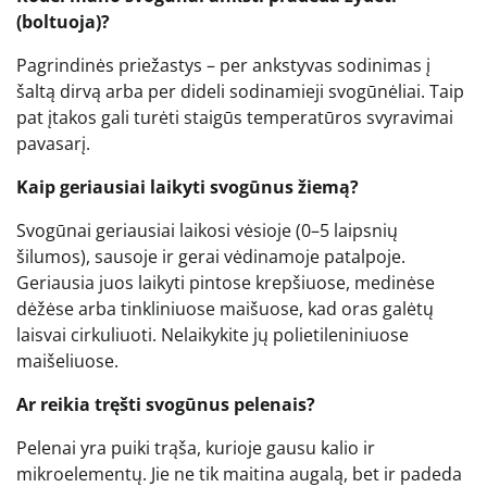
(boltuoja)?
Pagrindinės priežastys – per ankstyvas sodinimas į
šaltą dirvą arba per dideli sodinamieji svogūnėliai. Taip
pat įtakos gali turėti staigūs temperatūros svyravimai
pavasarį.
Kaip geriausiai laikyti svogūnus žiemą?
Svogūnai geriausiai laikosi vėsioje (0–5 laipsnių
šilumos), sausoje ir gerai vėdinamoje patalpoje.
Geriausia juos laikyti pintose krepšiuose, medinėse
dėžėse arba tinkliniuose maišuose, kad oras galėtų
laisvai cirkuliuoti. Nelaikykite jų polietileniniuose
maišeliuose.
Ar reikia tręšti svogūnus pelenais?
Pelenai yra puiki trąša, kurioje gausu kalio ir
mikroelementų. Jie ne tik maitina augalą, bet ir padeda