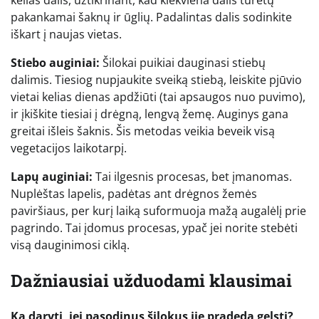
kelias dalis, užtikrinant, kad kiekviena dalis turėtų
pakankamai šaknų ir ūglių. Padalintas dalis sodinkite
iškart į naujas vietas.
Stiebo auginiai:
Šilokai puikiai dauginasi stiebų
dalimis. Tiesiog nupjaukite sveiką stiebą, leiskite pjūvio
vietai kelias dienas apdžiūti (tai apsaugos nuo puvimo),
ir įkiškite tiesiai į drėgną, lengvą žemę. Auginys gana
greitai išleis šaknis. Šis metodas veikia beveik visą
vegetacijos laikotarpį.
Lapų auginiai:
Tai ilgesnis procesas, bet įmanomas.
Nuplėštas lapelis, padėtas ant drėgnos žemės
paviršiaus, per kurį laiką suformuoja mažą augalėlį prie
pagrindo. Tai įdomus procesas, ypač jei norite stebėti
visą dauginimosi ciklą.
Dažniausiai užduodami klausimai
Ką daryti, jei pasodinus šilokus jie pradeda gelsti?