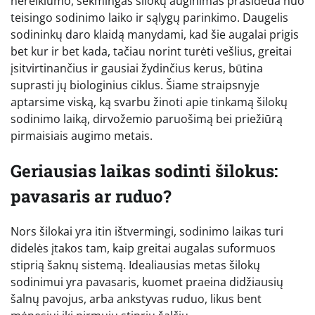
nereiklumo, sėkmingas šilokų auginimas prasideda nuo
teisingo sodinimo laiko ir sąlygų parinkimo. Daugelis
sodininkų daro klaidą manydami, kad šie augalai prigis
bet kur ir bet kada, tačiau norint turėti vešlius, greitai
įsitvirtinančius ir gausiai žydinčius kerus, būtina
suprasti jų biologinius ciklus. Šiame straipsnyje
aptarsime viską, ką svarbu žinoti apie tinkamą šilokų
sodinimo laiką, dirvožemio paruošimą bei priežiūrą
pirmaisiais augimo metais.
Geriausias laikas sodinti šilokus:
pavasaris ar ruduo?
Nors šilokai yra itin ištvermingi, sodinimo laikas turi
didelės įtakos tam, kaip greitai augalas suformuos
stiprią šaknų sistemą. Idealiausias metas šilokų
sodinimui yra pavasaris, kuomet praeina didžiausių
šalnų pavojus, arba ankstyvas ruduo, likus bent