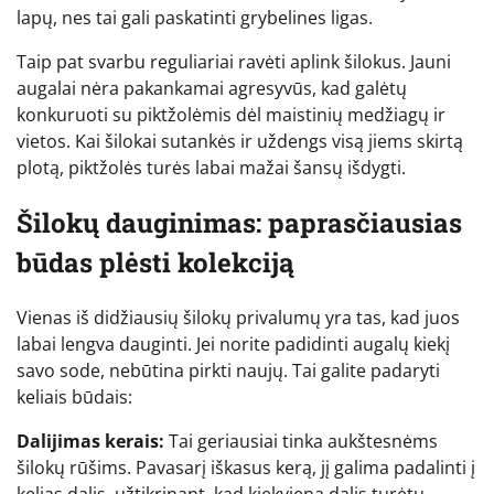
lapų, nes tai gali paskatinti grybelines ligas.
Taip pat svarbu reguliariai ravėti aplink šilokus. Jauni
augalai nėra pakankamai agresyvūs, kad galėtų
konkuruoti su piktžolėmis dėl maistinių medžiagų ir
vietos. Kai šilokai sutankės ir uždengs visą jiems skirtą
plotą, piktžolės turės labai mažai šansų išdygti.
Šilokų dauginimas: paprasčiausias
būdas plėsti kolekciją
Vienas iš didžiausių šilokų privalumų yra tas, kad juos
labai lengva dauginti. Jei norite padidinti augalų kiekį
savo sode, nebūtina pirkti naujų. Tai galite padaryti
keliais būdais:
Dalijimas kerais:
Tai geriausiai tinka aukštesnėms
šilokų rūšims. Pavasarį iškasus kerą, jį galima padalinti į