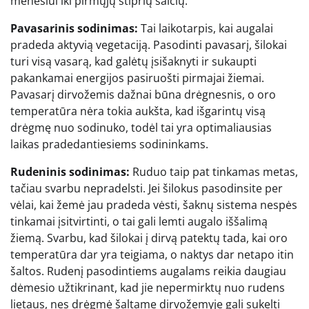
mėnesiui iki pirmųjų stiprių šalčių.
Pavasarinis sodinimas:
Tai laikotarpis, kai augalai
pradeda aktyvią vegetaciją. Pasodinti pavasarį, šilokai
turi visą vasarą, kad galėtų įsišaknyti ir sukaupti
pakankamai energijos pasiruošti pirmajai žiemai.
Pavasarį dirvožemis dažnai būna drėgnesnis, o oro
temperatūra nėra tokia aukšta, kad išgarintų visą
drėgmę nuo sodinuko, todėl tai yra optimaliausias
laikas pradedantiesiems sodininkams.
Rudeninis sodinimas:
Ruduo taip pat tinkamas metas,
tačiau svarbu nepradelsti. Jei šilokus pasodinsite per
vėlai, kai žemė jau pradeda vėsti, šaknų sistema nespės
tinkamai įsitvirtinti, o tai gali lemti augalo iššalimą
žiemą. Svarbu, kad šilokai į dirvą patektų tada, kai oro
temperatūra dar yra teigiama, o naktys dar netapo itin
šaltos. Rudenį pasodintiems augalams reikia daugiau
dėmesio užtikrinant, kad jie nepermirktų nuo rudens
lietaus, nes drėgmė šaltame dirvožemyje gali sukelti