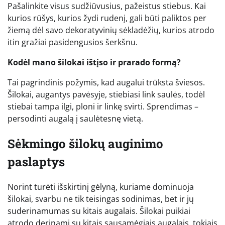
Pašalinkite visus sudžiūvusius, pažeistus stiebus. Kai
kurios rūšys, kurios žydi rudenį, gali būti paliktos per
žiemą dėl savo dekoratyvinių sėkladėžių, kurios atrodo
itin gražiai pasidengusios šerkšnu.
Kodėl mano šilokai ištįso ir prarado formą?
Tai pagrindinis požymis, kad augalui trūksta šviesos.
Šilokai, augantys pavėsyje, stiebiasi link saulės, todėl
stiebai tampa ilgi, ploni ir linkę svirti. Sprendimas –
persodinti augalą į saulėtesnę vietą.
Sėkmingo šilokų auginimo
paslaptys
Norint turėti išskirtinį gėlyną, kuriame dominuoja
šilokai, svarbu ne tik teisingas sodinimas, bet ir jų
suderinamumas su kitais augalais. Šilokai puikiai
atrodo derinami su kitais sausamėgiais augalais, tokiais