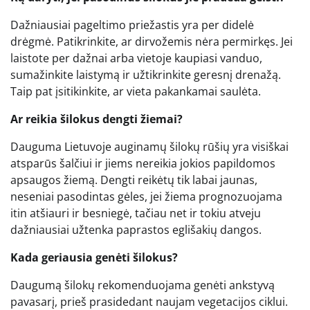
Dažniausiai pageltimo priežastis yra per didelė
drėgmė. Patikrinkite, ar dirvožemis nėra permirkęs. Jei
laistote per dažnai arba vietoje kaupiasi vanduo,
sumažinkite laistymą ir užtikrinkite geresnį drenažą.
Taip pat įsitikinkite, ar vieta pakankamai saulėta.
Ar reikia šilokus dengti žiemai?
Dauguma Lietuvoje auginamų šilokų rūšių yra visiškai
atsparūs šalčiui ir jiems nereikia jokios papildomos
apsaugos žiemą. Dengti reikėtų tik labai jaunas,
neseniai pasodintas gėles, jei žiema prognozuojama
itin atšiauri ir besniegė, tačiau net ir tokiu atveju
dažniausiai užtenka paprastos eglišakių dangos.
Kada geriausia genėti šilokus?
Daugumą šilokų rekomenduojama genėti ankstyvą
pavasarį, prieš prasidedant naujam vegetacijos ciklui.