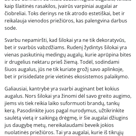
kaip šlaitinės rasakilos, įvairūs varpiniai augalai ar
čiobreliai. Toks derinys ne tik atrodo estetiškai, bet ir
reikalauja vienodos priežiūros, kas palengvina darbus
sode.
Svarbu nepamiršti, kad šilokai yra ne tik dekoratyvūs,
bet ir svarbūs vabzdžiams. Rudenį žydintys šilokai yra
vienas paskutinių medingų augalų, kurie aprūpina bites
ir drugelius nektaru prieš žiemą. Todėl, sodindami
šiuos augalus, jūs ne tik kuriate grožį savo aplinkoje,
bet ir prisidedate prie vietinės ekosistemos palaikymo.
Galiausiai, kantrybė yra svarbi auginant bet kokius
augalus. Nors šilokai yra žinomi dėl savo greito augimo,
jiems vis tiek reikia laiko suformuoti brandų, tankų
kerą. Pasodinkite juos pagal nurodymus, užtikrinkite
saulėtą vietą ir saikingą drėgmę, ir šie augalai džiugins
jus daugybę metų, nereikalaudami beveik jokios
nuolatinės priežiūros. Tai yra augalai, kurie iš tikrųjų