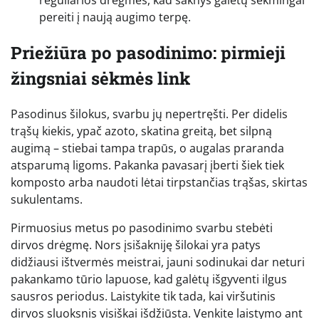
reguliarios drėgmės, kad šaknys galėtų sėkmingai
pereiti į naują augimo terpę.
Priežiūra po pasodinimo: pirmieji
žingsniai sėkmės link
Pasodinus šilokus, svarbu jų nepertręšti. Per didelis
trąšų kiekis, ypač azoto, skatina greitą, bet silpną
augimą – stiebai tampa trapūs, o augalas praranda
atsparumą ligoms. Pakanka pavasarį įberti šiek tiek
komposto arba naudoti lėtai tirpstančias trąšas, skirtas
sukulentams.
Pirmuosius metus po pasodinimo svarbu stebėti
dirvos drėgmę. Nors įsišakniję šilokai yra patys
didžiausi ištvermės meistrai, jauni sodinukai dar neturi
pakankamo tūrio lapuose, kad galėtų išgyventi ilgus
sausros periodus. Laistykite tik tada, kai viršutinis
dirvos sluoksnis visiškai išdžiūsta. Venkite laistymo ant