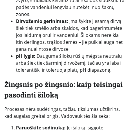
žvyro, smulkaus keramzito ar skaldos sluoksnį. Tai
padės vandeniui lengviau nutekėti nuo šaknų
zonos.
Dirvožemio gerinimas:
Įmaišykite į esamą dirvą
šiek tiek smėlio arba skaldos, kad pagerintumėte
jos laidumą orui ir vandeniui. Šilokams nereikia
itin derlingos, trąšios žemės – jie puikiai auga net
gana nualintose dirvose.
pH lygis:
Dauguma šilokų rūšių mėgsta neutralų
arba šiek tiek šarminį dirvožemį, tačiau yra labai
tolerantiški ir toleruoja platų pH diapazoną.
Žingsnis po žingsnio: kaip teisingai
pasodinti šiloką
Procesas nėra sudėtingas, tačiau tikslumas užtikrins,
kad augalas greitai prigis. Vadovaukitės šia seka:
Paruoškite sodinuką:
Jei šiloką įsigijote