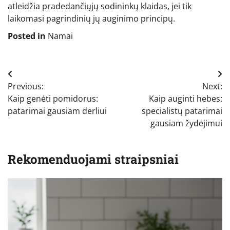
atleidžia pradedančiųjų sodininkų klaidas, jei tik
laikomasi pagrindinių jų auginimo principų.
Posted in
Namai
Navigacija
Previous:
Next:
tarp
Kaip genėti pomidorus:
Kaip auginti hebes:
įrašų
patarimai gausiam derliui
specialistų patarimai
gausiam žydėjimui
Rekomenduojami straipsniai