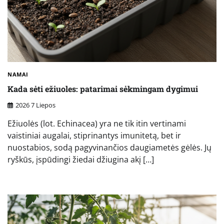
NAMAI
Kada sėti ežiuoles: patarimai sėkmingam dygimui
2026 7 Liepos
Ežiuolės (lot. Echinacea) yra ne tik itin vertinami
vaistiniai augalai, stiprinantys imunitetą, bet ir
nuostabios, sodą pagyvinančios daugiametės gėlės. Jų
ryškūs, įspūdingi žiedai džiugina akį […]