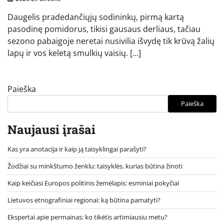
Daugelis pradedančiųjų sodininkų, pirmą kartą
pasodinę pomidorus, tikisi gausaus derliaus, tačiau
sezono pabaigoje neretai nusivilia išvydę tik krūvą žalių
lapų ir vos keletą smulkių vaisių. […]
Paieška
Paieška
Naujausi įrašai
Kas yra anotacija ir kaip ją taisyklingai parašyti?
Žodžiai su minkštumo ženklu: taisyklės, kurias būtina žinoti
Kaip keičiasi Europos politinis žemėlapis: esminiai pokyčiai
Lietuvos etnografiniai regionai: ką būtina pamatyti?
Ekspertai apie permainas: ko tikėtis artimiausiu metu?