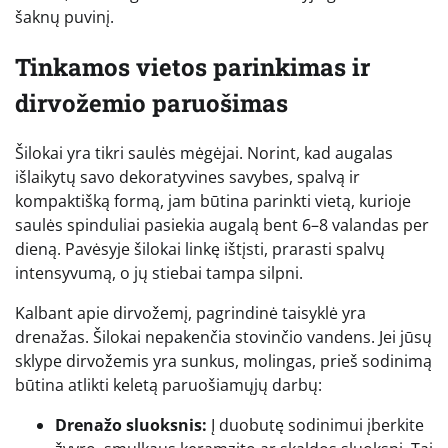
šaknų puvinį.
Tinkamos vietos parinkimas ir
dirvožemio paruošimas
Šilokai yra tikri saulės mėgėjai. Norint, kad augalas
išlaikytų savo dekoratyvines savybes, spalvą ir
kompaktišką formą, jam būtina parinkti vietą, kurioje
saulės spinduliai pasiekia augalą bent 6–8 valandas per
dieną. Pavėsyje šilokai linkę ištįsti, prarasti spalvų
intensyvumą, o jų stiebai tampa silpni.
Kalbant apie dirvožemį, pagrindinė taisyklė yra
drenažas. Šilokai nepakenčia stovinčio vandens. Jei jūsų
sklype dirvožemis yra sunkus, molingas, prieš sodinimą
būtina atlikti keletą paruošiamųjų darbų:
Drenažo sluoksnis:
Į duobutę sodinimui įberkite