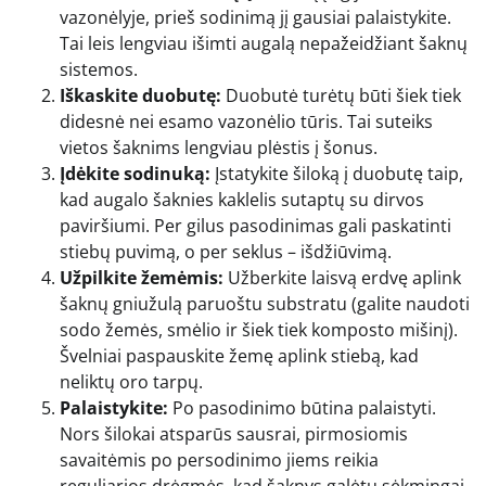
vazonėlyje, prieš sodinimą jį gausiai palaistykite.
Tai leis lengviau išimti augalą nepažeidžiant šaknų
sistemos.
Iškaskite duobutę:
Duobutė turėtų būti šiek tiek
didesnė nei esamo vazonėlio tūris. Tai suteiks
vietos šaknims lengviau plėstis į šonus.
Įdėkite sodinuką:
Įstatykite šiloką į duobutę taip,
kad augalo šaknies kaklelis sutaptų su dirvos
paviršiumi. Per gilus pasodinimas gali paskatinti
stiebų puvimą, o per seklus – išdžiūvimą.
Užpilkite žemėmis:
Užberkite laisvą erdvę aplink
šaknų gniužulą paruoštu substratu (galite naudoti
sodo žemės, smėlio ir šiek tiek komposto mišinį).
Švelniai paspauskite žemę aplink stiebą, kad
neliktų oro tarpų.
Palaistykite:
Po pasodinimo būtina palaistyti.
Nors šilokai atsparūs sausrai, pirmosiomis
savaitėmis po persodinimo jiems reikia