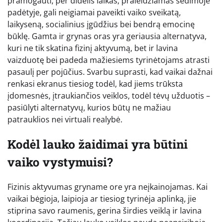
pramogauti, per didelis laikas, praleidžiamas sėdimoje
padėtyje, gali neigiamai paveikti vaiko sveikatą,
laikyseną, socialinius įgūdžius bei bendrą emocinę
būklę. Gamta ir grynas oras yra geriausia alternatyva,
kuri ne tik skatina fizinį aktyvumą, bet ir lavina
vaizduotę bei padeda mažiesiems tyrinėtojams atrasti
pasaulį per pojūčius. Svarbu suprasti, kad vaikai dažnai
renkasi ekranus tiesiog todėl, kad jiems trūksta
įdomesnės, įtraukiančios veiklos, todėl tėvų užduotis –
pasiūlyti alternatyvų, kurios būtų ne mažiau
patrauklios nei virtuali realybė.
Kodėl lauko žaidimai yra būtini
vaiko vystymuisi?
Fizinis aktyvumas gryname ore yra neįkainojamas. Kai
vaikai bėgioja, laipioja ar tiesiog tyrinėja aplinką, jie
stiprina savo raumenis, gerina širdies veiklą ir lavina