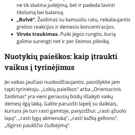
ne tik skatina judėjimą, bet ir padeda lavinti
tikslumą bei balansą.
„Bulvė“.
Žaidimas su kamuoliu ratu, reikalaujantis
greitos reakcijos ir dėmesio koncentracijos.
Virvės traukimas.
Puiki jėgos rungtis, kurią
galima surengti net ir per šeimos pikniką.
Nuotykių paieškos: kaip įtraukti
vaikus į tyrinėjimus
Jei vaikas jaučiasi nuobodžiaujantis, pasiūlykite jam
tapti tyrinėtoju. „Lobių paieškos“ arba „Orientacinis
žaidimas“ yra vieni geriausių būdų išlaikyti vaikų
dėmesį ilgą laiką. Galite paruošti lapelį su daiktais,
kuriuos jie turi rasti gamtoje, pavyzdžiui: „rasti ąžuolo
lapą“, „rasti lygų akmenuką“, „rasti kažką geltono“,
„išgirsti paukščio čiulbėjimą“.