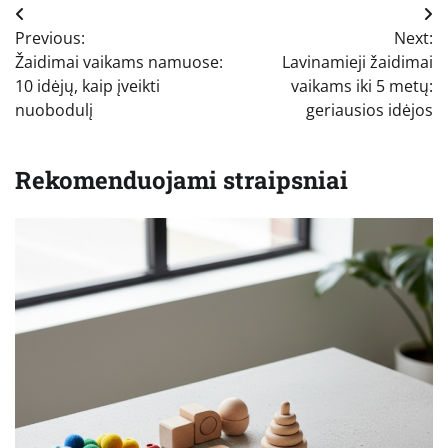
Navigacija
Previous:
Next:
tarp
Žaidimai vaikams namuose:
Lavinamieji žaidimai
įrašų
10 idėjų, kaip įveikti
vaikams iki 5 metų:
nuobodulį
geriausios idėjos
Rekomenduojami straipsniai