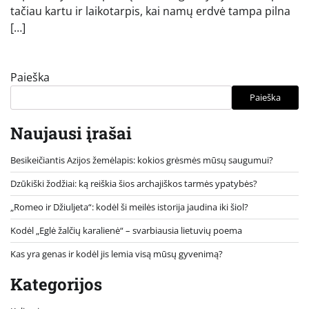
tačiau kartu ir laikotarpis, kai namų erdvė tampa pilna
[…]
Paieška
Paieška
Naujausi įrašai
Besikeičiantis Azijos žemėlapis: kokios grėsmės mūsų saugumui?
Dzūkiški žodžiai: ką reiškia šios archajiškos tarmės ypatybės?
„Romeo ir Džiuljeta“: kodėl ši meilės istorija jaudina iki šiol?
Kodėl „Eglė žalčių karalienė“ – svarbiausia lietuvių poema
Kas yra genas ir kodėl jis lemia visą mūsų gyvenimą?
Kategorijos