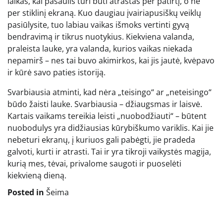
laikas, kai pasaulis turi būti atrastas per patirtį, o ne
per stiklinį ekraną. Kuo daugiau įvairiapusiškų veiklų
pasiūlysite, tuo labiau vaikas išmoks vertinti gyvą
bendravimą ir tikrus nuotykius. Kiekviena valanda,
praleista lauke, yra valanda, kurios vaikas niekada
nepamirš – nes tai buvo akimirkos, kai jis jautė, kvėpavo
ir kūrė savo paties istoriją.
Svarbiausia atminti, kad nėra „teisingo“ ar „neteisingo“
būdo žaisti lauke. Svarbiausia – džiaugsmas ir laisvė.
Kartais vaikams tereikia leisti „nuobodžiauti“ – būtent
nuobodulys yra didžiausias kūrybiškumo variklis. Kai jie
nebeturi ekranų, į kuriuos gali pabėgti, jie pradeda
galvoti, kurti ir atrasti. Tai ir yra tikroji vaikystės magija,
kurią mes, tėvai, privalome saugoti ir puoselėti
kiekvieną dieną.
Posted in
Šeima