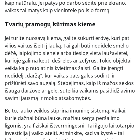
kaip natūralų. Jei patys po darbo sėdite prie ekrano,
vaikas tai matys kaip vienintelę poilsio formą.
Tvarių pramogų kūrimas kieme
Jei turite nuosavą kiemą, galite sukurti erdvę, kuri pati
vilios vaikus išeiti į lauką. Tai gali būti nedidelė smėlio
dėžė, laipiojimo sienelė arba tiesiog vieta laužavietei,
kurioje galima kepti dešreles ar zefyrus. Tokie objektai
veikia kaip nuolatinis kvietimas žaisti. Galite įrengti
nedidelį „daržą“, kur vaikas pats galės sodinti ir
prižiūrėti savo augalą. Stebėjimas, kaip iš mažos sėklos
išauga daržovė ar gėlė, suteikia vaikams pasididžiavimo
savimi jausmą ir moko atsakomybės.
Be to, lauko veiklos stiprina imuninę sistemą. Vaikai,
kurie dažnai būna lauke, mažiau serga peršalimo
ligomis, yra fiziškai ištvermingesni. Tai ilgojo laikotarpio
investicija į vaiko ateitį. Atminkite, kad vaikystė – tai