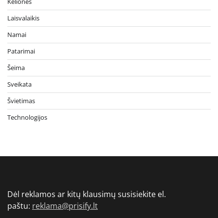
Kelionės
Laisvalaikis
Namai
Patarimai
Šeima
Sveikata
Švietimas
Technologijos
Dėl reklamos ar kitų klausimų susisiekite el.
paštu:
reklama@prisify.lt