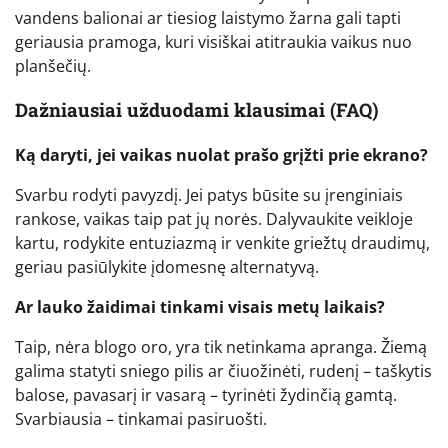
vandens balionai ar tiesiog laistymo žarna gali tapti
geriausia pramoga, kuri visiškai atitraukia vaikus nuo
planšečių.
Dažniausiai užduodami klausimai (FAQ)
Ką daryti, jei vaikas nuolat prašo grįžti prie ekrano?
Svarbu rodyti pavyzdį. Jei patys būsite su įrenginiais
rankose, vaikas taip pat jų norės. Dalyvaukite veikloje
kartu, rodykite entuziazmą ir venkite griežtų draudimų,
geriau pasiūlykite įdomesnę alternatyvą.
Ar lauko žaidimai tinkami visais metų laikais?
Taip, nėra blogo oro, yra tik netinkama apranga. Žiemą
galima statyti sniego pilis ar čiuožinėti, rudenį – taškytis
balose, pavasarį ir vasarą – tyrinėti žydinčią gamtą.
Svarbiausia – tinkamai pasiruošti.