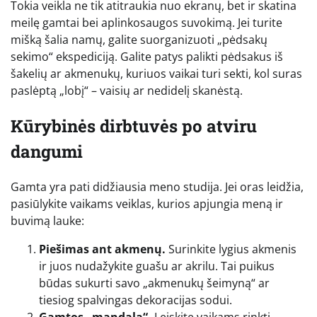
Tokia veikla ne tik atitraukia nuo ekranų, bet ir skatina
meilę gamtai bei aplinkosaugos suvokimą. Jei turite
mišką šalia namų, galite suorganizuoti „pėdsakų
sekimo“ ekspediciją. Galite patys palikti pėdsakus iš
šakelių ar akmenukų, kuriuos vaikai turi sekti, kol suras
paslėptą „lobį“ – vaisių ar nedidelį skanėstą.
Kūrybinės dirbtuvės po atviru
dangumi
Gamta yra pati didžiausia meno studija. Jei oras leidžia,
pasiūlykite vaikams veiklas, kurios apjungia meną ir
buvimą lauke:
Piešimas ant akmenų.
Surinkite lygius akmenis
ir juos nudažykite guašu ar akrilu. Tai puikus
būdas sukurti savo „akmenukų šeimyną“ ar
tiesiog spalvingas dekoracijas sodui.