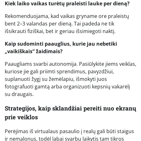
Kiek laiko vaikas turėtų praleisti lauke per dieną?
Rekomenduojama, kad vaikas gryname ore praleistų
bent 2–3 valandas per dieną. Tai padeda ne tik
išsikrauti fiziškai, bet ir geriau išsimiegoti naktį.
Kaip sudominti paauglius, kurie jau nebetiki
„vaikiškais“ žaidimais?
Paaugliams svarbi autonomija. Pasiūlykite jiems veiklas,
kuriose jie gali priimti sprendimus, pavyzdžiui,
suplanuoti žygį su žemėlapiu, išmokyti juos
fotografuoti gamtą arba organizuoti kepsnių vakarėlį
su draugais.
Strategijos, kaip sklandžiai pereiti nuo ekranų
prie veiklos
Perėjimas iš virtualaus pasaulio į realų gali būti staigus
ir nemalonus, todėl labai svarbu laikytis tam tikros