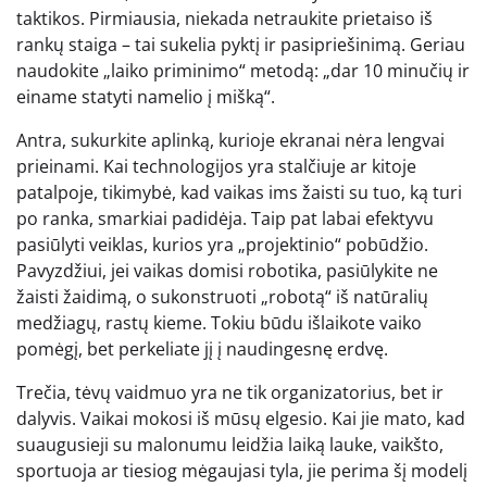
taktikos. Pirmiausia, niekada netraukite prietaiso iš
rankų staiga – tai sukelia pyktį ir pasipriešinimą. Geriau
naudokite „laiko priminimo“ metodą: „dar 10 minučių ir
einame statyti namelio į mišką“.
Antra, sukurkite aplinką, kurioje ekranai nėra lengvai
prieinami. Kai technologijos yra stalčiuje ar kitoje
patalpoje, tikimybė, kad vaikas ims žaisti su tuo, ką turi
po ranka, smarkiai padidėja. Taip pat labai efektyvu
pasiūlyti veiklas, kurios yra „projektinio“ pobūdžio.
Pavyzdžiui, jei vaikas domisi robotika, pasiūlykite ne
žaisti žaidimą, o sukonstruoti „robotą“ iš natūralių
medžiagų, rastų kieme. Tokiu būdu išlaikote vaiko
pomėgį, bet perkeliate jį į naudingesnę erdvę.
Trečia, tėvų vaidmuo yra ne tik organizatorius, bet ir
dalyvis. Vaikai mokosi iš mūsų elgesio. Kai jie mato, kad
suaugusieji su malonumu leidžia laiką lauke, vaikšto,
sportuoja ar tiesiog mėgaujasi tyla, jie perima šį modelį