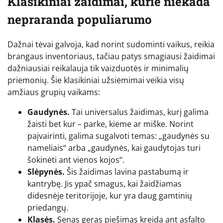
Klasikiniai žaidimai, kurie niekada
nepraranda populiarumo
Dažnai tėvai galvoja, kad norint sudominti vaikus, reikia
brangaus inventoriaus, tačiau patys smagiausi žaidimai
dažniausiai reikalauja tik vaizduotės ir minimalių
priemonių. Šie klasikiniai užsiėmimai veikia visų
amžiaus grupių vaikams:
Gaudynės.
Tai universalus žaidimas, kurį galima
žaisti bet kur – parke, kieme ar miške. Norint
paįvairinti, galima sugalvoti temas: „gaudynės su
nameliais“ arba „gaudynės, kai gaudytojas turi
šokinėti ant vienos kojos“.
Slėpynės.
Šis žaidimas lavina pastabumą ir
kantrybę. Jis ypač smagus, kai žaidžiamas
didesnėje teritorijoje, kur yra daug gamtinių
priedangų.
Klasės.
Senas geras piešimas kreida ant asfalto