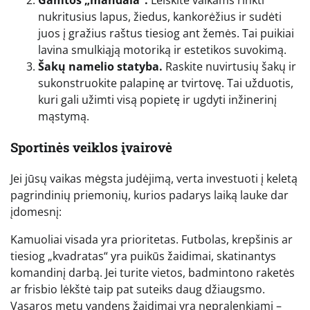
Gamtos „mandala“.
Leiskite vaikams rinkti
nukritusius lapus, žiedus, kankorėžius ir sudėti
juos į gražius raštus tiesiog ant žemės. Tai puikiai
lavina smulkiąją motoriką ir estetikos suvokimą.
Šakų namelio statyba.
Raskite nuvirtusių šakų ir
sukonstruokite palapinę ar tvirtovę. Tai užduotis,
kuri gali užimti visą popietę ir ugdyti inžinerinį
mąstymą.
Sportinės veiklos įvairovė
Jei jūsų vaikas mėgsta judėjimą, verta investuoti į keletą
pagrindinių priemonių, kurios padarys laiką lauke dar
įdomesnį:
Kamuoliai visada yra prioritetas. Futbolas, krepšinis ar
tiesiog „kvadratas“ yra puikūs žaidimai, skatinantys
komandinį darbą. Jei turite vietos, badmintono raketės
ar frisbio lėkštė taip pat suteiks daug džiaugsmo.
Vasaros metu vandens žaidimai yra nepralenkiami –