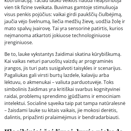
koordinaciją. Tačiau lauko veiklos nauda neapsiriboja
vien tik fizine sveikata. Buvimas gamtoje stimuliuoja
visus penkis pojūčius: vaikai girdi paukščių čiulbėjimą,
jaučia vėjo švelnumą, liečia medžių žievę, uodžia žolę ir
mato spalvų įvairovę. Tai yra sensorinė patirtis, kurios
neįmanoma atkartoti jokiuose technologiniuose
įrenginiuose.
Be to, lauke vykstantys žaidimai skatina kūrybiškumą.
Kai vaikas neturi paruoštų vaizdų ar programinės
įrangos, jis turi pats susigalvoti taisykles ir scenarijus.
Pagaliukas gali virsti burtų lazdele, kalaviju arba
lėktuvu, o akmenukai – valiuta parduotuvėje. Toks
simbolinis žaidimas yra kritiškai svarbus kognityvinei
raidai, problemų sprendimo įgūdžiams ir emociniam
intelektui. Socialinė sąveika taip pat tampa natūralesnė
– žaisdami lauke su kitais vaikais, jie mokosi derėtis,
dalintis, pripažinti pralaimėjimus ir bendradarbiauti.