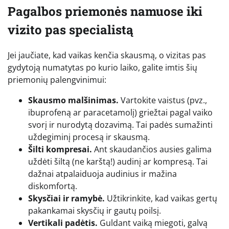
Pagalbos priemonės namuose iki
vizito pas specialistą
Jei jaučiate, kad vaikas kenčia skausmą, o vizitas pas
gydytoją numatytas po kurio laiko, galite imtis šių
priemonių palengvinimui:
Skausmo malšinimas.
Vartokite vaistus (pvz.,
ibuprofeną ar paracetamolį) griežtai pagal vaiko
svorį ir nurodytą dozavimą. Tai padės sumažinti
uždegiminį procesą ir skausmą.
Šilti kompresai.
Ant skaudančios ausies galima
uždėti šiltą (ne karštą!) audinį ar kompresą. Tai
dažnai atpalaiduoja audinius ir mažina
diskomfortą.
Skysčiai ir ramybė.
Užtikrinkite, kad vaikas gertų
pakankamai skysčių ir gautų poilsį.
Vertikali padėtis.
Guldant vaiką miegoti, galvą