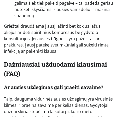
galima šiek tiek pakelti pagalve – tai padeda geriau
nutekėti skysčiams iš ausies vamzdelio ir mažina
spaudimą.
Griežtai draudžiama į ausį lašinti bet kokius lašus,
aliejus ar dėti spiritinius kompresus be gydytojo
konsultacijos. Jei ausies būgnelis yra pažeistas ar
prakiuręs, į ausį patekę svetimkūniai gali sukelti rimtą
infekciją ar pakenkti klausai.
Dažniausiai užduodami klausimai
(FAQ)
Ar ausies uždegimas gali praeiti savaime?
Taip, dauguma vidurinės ausies uždegimų yra virusinės
kilmės ir praeina savaime per kelias dienas. Gydytojai
dažnai skiria stebėjimo laikotarpį, kurio metu