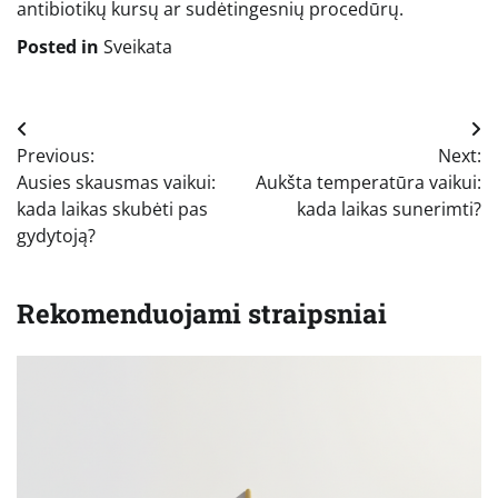
antibiotikų kursų ar sudėtingesnių procedūrų.
Posted in
Sveikata
Navigacija
Previous:
Next:
tarp
Ausies skausmas vaikui:
Aukšta temperatūra vaikui:
įrašų
kada laikas skubėti pas
kada laikas sunerimti?
gydytoją?
Rekomenduojami straipsniai