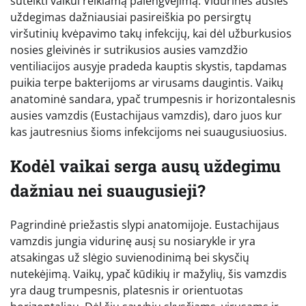
suteikti vaikui reikiamą palengvėjimą. Vidurinės ausies
uždegimas dažniausiai pasireiškia po persirgtų
viršutinių kvėpavimo takų infekcijų, kai dėl užburkusios
nosies gleivinės ir sutrikusios ausies vamzdžio
ventiliacijos ausyje pradeda kauptis skystis, tapdamas
puikia terpe bakterijoms ar virusams daugintis. Vaikų
anatominė sandara, ypač trumpesnis ir horizontalesnis
ausies vamzdis (Eustachijaus vamzdis), daro juos kur
kas jautresnius šioms infekcijoms nei suaugusiuosius.
Kodėl vaikai serga ausų uždegimu
dažniau nei suaugusieji?
Pagrindinė priežastis slypi anatomijoje. Eustachijaus
vamzdis jungia vidurinę ausį su nosiarykle ir yra
atsakingas už slėgio suvienodinimą bei skysčių
nutekėjimą. Vaikų, ypač kūdikių ir mažylių, šis vamzdis
yra daug trumpesnis, platesnis ir orientuotas