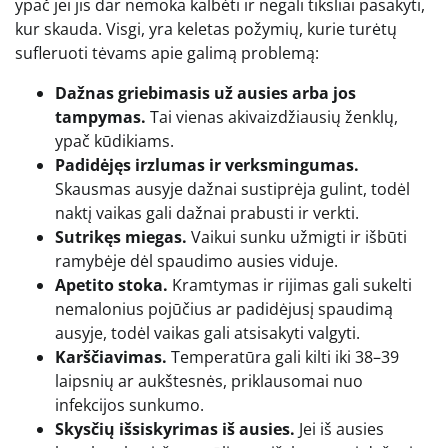
ypač jei jis dar nemoka kalbėti ir negali tiksliai pasakyti,
kur skauda. Visgi, yra keletas požymių, kurie turėtų
sufleruoti tėvams apie galimą problemą:
Dažnas griebimasis už ausies arba jos
tampymas.
Tai vienas akivaizdžiausių ženklų,
ypač kūdikiams.
Padidėjęs irzlumas ir verksmingumas.
Skausmas ausyje dažnai sustiprėja gulint, todėl
naktį vaikas gali dažnai prabusti ir verkti.
Sutrikęs miegas.
Vaikui sunku užmigti ir išbūti
ramybėje dėl spaudimo ausies viduje.
Apetito stoka.
Kramtymas ir rijimas gali sukelti
nemalonius pojūčius ar padidėjusį spaudimą
ausyje, todėl vaikas gali atsisakyti valgyti.
Karščiavimas.
Temperatūra gali kilti iki 38–39
laipsnių ar aukštesnės, priklausomai nuo
infekcijos sunkumo.
Skysčių išsiskyrimas iš ausies.
Jei iš ausies