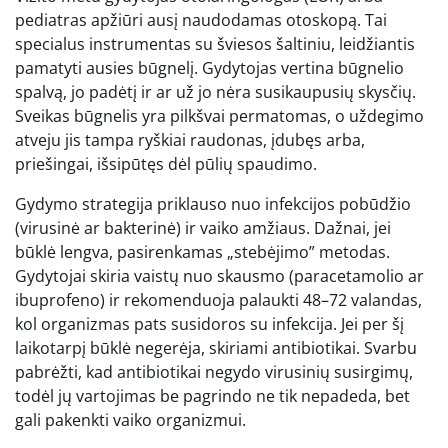
pediatras apžiūri ausį naudodamas otoskopą. Tai
specialus instrumentas su šviesos šaltiniu, leidžiantis
pamatyti ausies būgnelį. Gydytojas vertina būgnelio
spalvą, jo padėtį ir ar už jo nėra susikaupusių skysčių.
Sveikas būgnelis yra pilkšvai permatomas, o uždegimo
atveju jis tampa ryškiai raudonas, įdubęs arba,
priešingai, išsipūtęs dėl pūlių spaudimo.
Gydymo strategija priklauso nuo infekcijos pobūdžio
(virusinė ar bakterinė) ir vaiko amžiaus. Dažnai, jei
būklė lengva, pasirenkamas „stebėjimo” metodas.
Gydytojai skiria vaistų nuo skausmo (paracetamolio ar
ibuprofeno) ir rekomenduoja palaukti 48–72 valandas,
kol organizmas pats susidoros su infekcija. Jei per šį
laikotarpį būklė negerėja, skiriami antibiotikai. Svarbu
pabrėžti, kad antibiotikai negydo virusinių susirgimų,
todėl jų vartojimas be pagrindo ne tik nepadeda, bet
gali pakenkti vaiko organizmui.