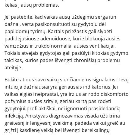
kelias į ausų problemas.
Jei pastebite, kad vaikas ausų uždegimu serga itin
dažnai, verta pasikonsultuoti su gydytoju dėl
papildomų tyrimų. Kartais priežastis gali slypėti
padidėjusiuose adenoiduose, kurie blokuoja ausies
vamzdžius ir trukdo normaliai ausies ventiliacijai.
Tokiais atvejais gydytojas gali pasiūlyti kitokias gydymo
taktikas, kurios padės išvengti chroniškų problemų
ateityje.
Būkite atidūs savo vaikų siunčiamiems signalams. Tėvų
intuicija dažniausiai yra geriausias indikatorius. Jei
vaikas elgiasi neįprastai, yra irzlus ar rodo diskomforto
požymius ausies srityje, geriau kartą pasirodyti
gydytojui profilaktiškai, nei ignoruoti prasidedančią
infekciją. Ankstyvas diagnozavimas visada užtikrina
greitesnį ir lengvesnį sveikimą, padeda vaikui greičiau
grįžti į kasdienę veiklą bei išvengti bereikalingų