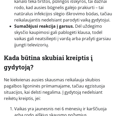
kanalo teka tirštos, pūlingos išskyros, tai dažnai
rodo, kad ausies būgnelis galėjo prakiurti – tai
natūralus infekcijos slėgio iškrovimo būdas, tačiau
reikalaujantis nedelsiant parodyti vaiką gydytojui.
Sumažėjusi reakcija į garsus.
Dėl uždegimo
skysčio kaupimosi gali pablogėti klausa, todėl
vaikas gali neatsiliepti į vardą arba prašyti garsiau
įjungti televizorių.
Kada būtina skubiai kreiptis į
gydytoją?
Ne kiekvienas ausies skausmas reikalauja skubios
pagalbos ligoninės priimamajame, tačiau egzistuoja
situacijos, kai delsti negalima. Į gydytoją nedelsiant
reikėtų kreiptis, jei:
Vaikas yra jaunesnis nei 6 mėnesių ir karščiuoja
arba rodo aiškius skausmo požymius.