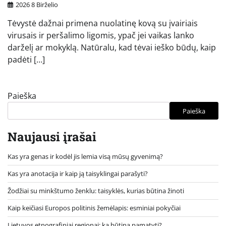
2026 8 Birželio
Tėvystė dažnai primena nuolatinę kovą su įvairiais
virusais ir peršalimo ligomis, ypač jei vaikas lanko
darželį ar mokyklą. Natūralu, kad tėvai ieško būdų, kaip
padėti […]
Paieška
Paieška
Naujausi įrašai
Kas yra genas ir kodėl jis lemia visą mūsų gyvenimą?
Kas yra anotacija ir kaip ją taisyklingai parašyti?
Žodžiai su minkštumo ženklu: taisyklės, kurias būtina žinoti
Kaip keičiasi Europos politinis žemėlapis: esminiai pokyčiai
Lietuvos etnografiniai regionai: ką būtina pamatyti?