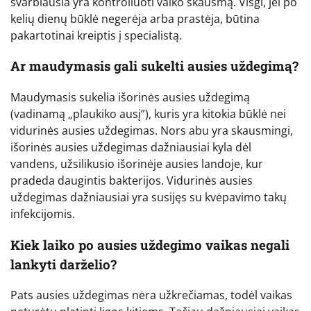
svarbiausia yra kontroliuoti vaiko skausmą. Visgi, jei po
kelių dienų būklė negerėja arba prastėja, būtina
pakartotinai kreiptis į specialistą.
Ar maudymasis gali sukelti ausies uždegimą?
Maudymasis sukelia išorinės ausies uždegimą
(vadinamą „plaukiko ausį”), kuris yra kitokia būklė nei
vidurinės ausies uždegimas. Nors abu yra skausmingi,
išorinės ausies uždegimas dažniausiai kyla dėl
vandens, užsilikusio išorinėje ausies landoje, kur
pradeda daugintis bakterijos. Vidurinės ausies
uždegimas dažniausiai yra susijęs su kvėpavimo takų
infekcijomis.
Kiek laiko po ausies uždegimo vaikas negali
lankyti darželio?
Pats ausies uždegimas nėra užkrečiamas, todėl vaikas