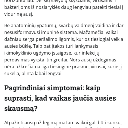
horizontaliau. Dėl šių savybių skysčiams, virusams ir
bakterijoms iš nosiaryklės daug lengviau patekti tiesiai į
vidurinę ausį.
Be anatominių ypatumų, svarbų vaidmenį vaidina ir dar
nesusiformavusi imuninė sistema. Mažamečiai vaikai
dažniau serga peršalimo ligomis, kurios tiesiogiai veikia
ausies būklę. Taip pat įtakos turi lankymasis
ikimokyklinio ugdymo įstaigose, kur infekcijų
perdavimas vyksta itin greitai. Nors ausų uždegimas
nėra užkrečiama liga tiesiogine prasme, virusai, kurie jį
sukelia, plinta labai lengvai.
Pagrindiniai simptomai: kaip
suprasti, kad vaikas jaučia ausies
skausmą?
Atpažinti ausų uždegimą mažam vaikui gali būti sunku,