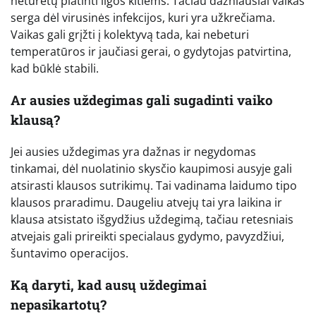
neturėtų platinti ligos kitiems. Tačiau dažniausiai vaikas
serga dėl virusinės infekcijos, kuri yra užkrečiama.
Vaikas gali grįžti į kolektyvą tada, kai nebeturi
temperatūros ir jaučiasi gerai, o gydytojas patvirtina,
kad būklė stabili.
Ar ausies uždegimas gali sugadinti vaiko
klausą?
Jei ausies uždegimas yra dažnas ir negydomas
tinkamai, dėl nuolatinio skysčio kaupimosi ausyje gali
atsirasti klausos sutrikimų. Tai vadinama laidumo tipo
klausos praradimu. Daugeliu atvejų tai yra laikina ir
klausa atsistato išgydžius uždegimą, tačiau retesniais
atvejais gali prireikti specialaus gydymo, pavyzdžiui,
šuntavimo operacijos.
Ką daryti, kad ausų uždegimai
nepasikartotų?