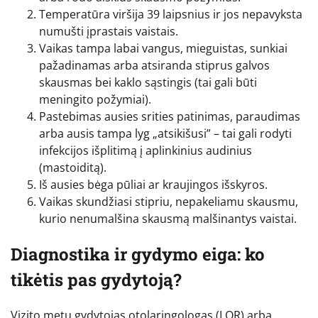
Temperatūra viršija 39 laipsnius ir jos nepavyksta
numušti įprastais vaistais.
Vaikas tampa labai vangus, mieguistas, sunkiai
pažadinamas arba atsiranda stiprus galvos
skausmas bei kaklo sąstingis (tai gali būti
meningito požymiai).
Pastebimas ausies srities patinimas, paraudimas
arba ausis tampa lyg „atsikišusi” – tai gali rodyti
infekcijos išplitimą į aplinkinius audinius
(mastoiditą).
Iš ausies bėga pūliai ar kraujingos išskyros.
Vaikas skundžiasi stipriu, nepakeliamu skausmu,
kurio nenumalšina skausmą malšinantys vaistai.
Diagnostika ir gydymo eiga: ko
tikėtis pas gydytoją?
Vizito metu gydytojas otolaringologas (LOR) arba