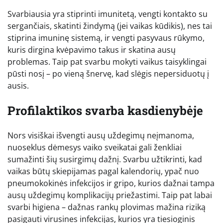
Svarbiausia yra stiprinti imunitetą, vengti kontakto su
sergančiais, skatinti žindymą (jei vaikas kūdikis), nes tai
stiprina imuninę sistemą, ir vengti pasyvaus rūkymo,
kuris dirgina kvėpavimo takus ir skatina ausų
problemas. Taip pat svarbu mokyti vaikus taisyklingai
pūsti nosį – po vieną šnervę, kad slėgis nepersiduotų į
ausis.
Profilaktikos svarba kasdienybėje
Nors visiškai išvengti ausų uždegimų neįmanoma,
nuoseklus dėmesys vaiko sveikatai gali ženkliai
sumažinti šių susirgimų dažnį. Svarbu užtikrinti, kad
vaikas būtų skiepijamas pagal kalendorių, ypač nuo
pneumokokinės infekcijos ir gripo, kurios dažnai tampa
ausų uždegimų komplikacijų priežastimi. Taip pat labai
svarbi higiena – dažnas rankų plovimas mažina riziką
pasigauti virusines infekcijas, kurios yra tiesioginis