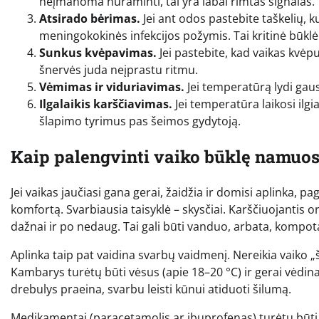
neįmanoma nuraminti, tai yra labai rimtas signalas.
Atsirado bėrimas.
Jei ant odos pastebite taškelių, ku
meningokokinės infekcijos požymis. Tai kritinė būklė
Sunkus kvėpavimas.
Jei pastebite, kad vaikas kvėpuo
šnervės juda neįprastu ritmu.
Vėmimas ir viduriavimas.
Jei temperatūrą lydi gaus
Ilgalaikis karščiavimas.
Jei temperatūra laikosi ilgi
šlapimo tyrimus pas šeimos gydytoją.
Kaip palengvinti vaiko būklę namuo
Jei vaikas jaučiasi gana gerai, žaidžia ir domisi aplinka, p
komfortą. Svarbiausia taisyklė – skysčiai. Karščiuojantis 
dažnai ir po nedaug. Tai gali būti vanduo, arbata, kompota
Aplinka taip pat vaidina svarbų vaidmenį. Nereikia vaiko „ši
Kambarys turėtų būti vėsus (apie 18–20 °C) ir gerai vėdinama
drebulys praeina, svarbu leisti kūnui atiduoti šilumą.
Medikamentai (paracetamolis ar ibuprofenas) turėtų būti 