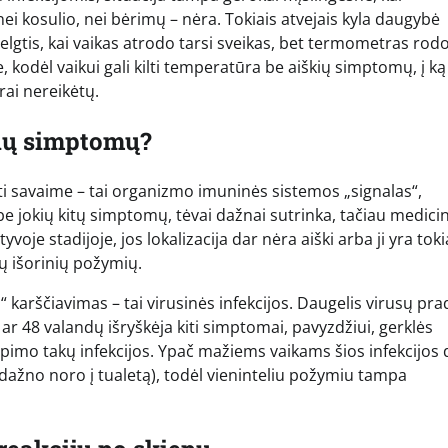
nei kosulio, nei bėrimų – nėra. Tokiais atvejais kyla daugybė
p elgtis, kai vaikas atrodo tarsi sveikas, bet termometras rod
kodėl vaikui gali kilti temperatūra be aiškių simptomų, į ką
rai nereikėtų.
žių simptomų?
ti savaime – tai organizmo imuninės sistemos „signalas“,
be jokių kitų simptomų, tėvai dažnai sutrinka, tačiau medicin
voje stadijoje, jos lokalizacija dar nėra aiški arba ji yra toki
ų išorinių požymių.
“ karščiavimas – tai virusinės infekcijos. Daugelis virusų pr
r 48 valandų išryškėja kiti simptomai, pavyzdžiui, gerklės
apimo takų infekcijos. Ypač mažiems vaikams šios infekcijos 
dažno noro į tualetą), todėl vieninteliu požymiu tampa