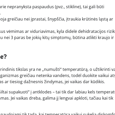
rie nepranyksta paspaudus (pvz., stikline), tai gali būti
.
ja greičiau nei įprastai, šnypščia, įtraukia krūtinės ląstą ar
us vėmimas ar viduriavimas, kyla didelė dehidratacijos rizik
au nei 3 paras be jokių kitų simptomų, būtina atlikti kraujo ir
se?
agrindinis tikslas yra ne „numušti“ temperatūrą, o užtikrinti v
organizmas greičiau netenka vandens, todėl duokite vaikui ats
s ar tiesiog dažnesnis žindymas, jei vaikas dar kūdikis.
ltai supakuoti“ į antklodes – tai tik dar labiau kels temperat
s. Jei vaikas dreba, galima jį lengvai apkloti, tačiau kai tik
naudojami tik tada, kai temperatūra vaikui sukelia diskomfo