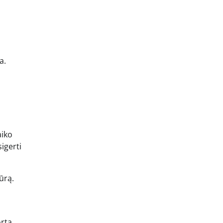
a.
aiko
igerti
ūrą.
rtą,