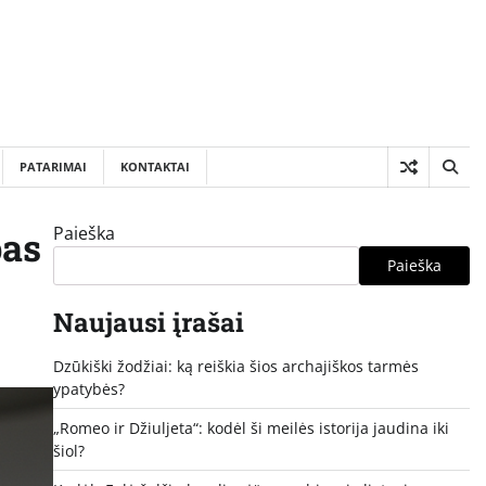
PATARIMAI
KONTAKTAI
Paieška
pas
Paieška
Naujausi įrašai
Dzūkiški žodžiai: ką reiškia šios archajiškos tarmės
ypatybės?
„Romeo ir Džiuljeta“: kodėl ši meilės istorija jaudina iki
šiol?