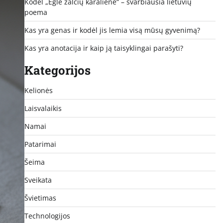
Kodėl „Eglė žalčių karalienė“ – svarbiausia lietuvių
poema
Kas yra genas ir kodėl jis lemia visą mūsų gyvenimą?
Kas yra anotacija ir kaip ją taisyklingai parašyti?
Kategorijos
Kelionės
Laisvalaikis
Namai
Patarimai
Šeima
Sveikata
Švietimas
Technologijos