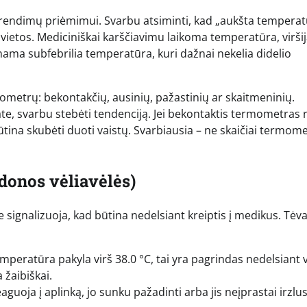
prendimų priėmimui. Svarbu atsiminti, kad „aukšta temperat
vietos. Mediciniškai karščiavimu laikoma temperatūra, viršij
inama subfebrilia temperatūra, kuri dažnai nekelia didelio
mometrų: bekontakčių, ausinių, pažastinių ar skaitmeninių.
te, svarbu stebėti tendenciją. Jei bekontaktis termometras
būtina skubėti duoti vaistų. Svarbiausia – ne skaičiai termome
donos vėliavėlės)
e signalizuoja, kad būtina nedelsiant kreiptis į medikus. Tė
emperatūra pakyla virš 38.0 °C, tai yra pagrindas nedelsiant v
 žaibiškai.
aguoja į aplinką, jo sunku pažadinti arba jis neįprastai irzlus 