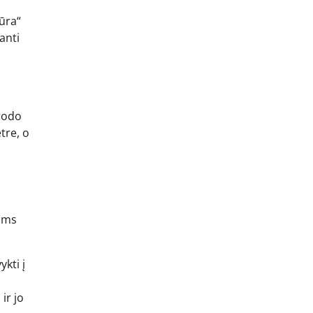
ūra“
anti
 rodo
tre, o
vams
ykti į
ir jo