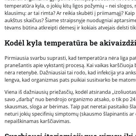
temperatūra kyla, o jokių kitų ligos požymių – nei slogos, 
klausimų: ar tai rimta? Ar reikia skubėti į priimamąjį? Kai
aukštus skaičius? Šiame straipsnyje nuodugniai aptarsime, 
tėvams būtina atkreipti dėmesį ir kokiais atvejais delsti tik
Kodėl kyla temperatūra be akivaizd
Pirmiausia svarbu suprasti, kad temperatūra nėra liga pa
pranešantis apie vykstantį procesą. Kai vaikas karščiuoja 
nėra retenybė. Dažniausiai tai rodo, kad infekcija yra anksty
lengva, kad organizmas pats puikiai susitvarko be matom
Viena iš dažniausių priežasčių, kodėl atsiranda „izoliuotas
savo „darbą“ nuo bendrojo organizmo atsako, o tik po 24 a
skausmas, sloga ar bėrimas. Taip pat neretai pasitaiko šl
neturi jokių specifinių simptomų (skausmo šlapinantis ar 
nepaiškinamas karščiavimas.