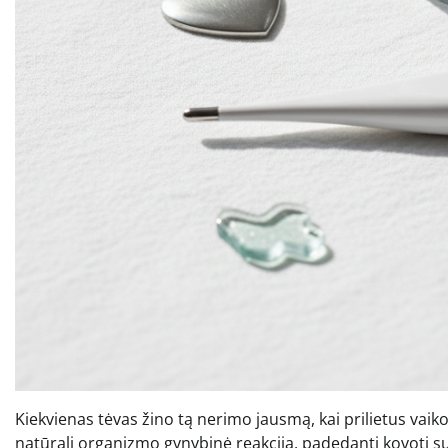
Kiekvienas tėvas žino tą nerimo jausmą, kai prilietus vai
natūrali organizmo gynybinė reakcija, padedanti kovoti su 