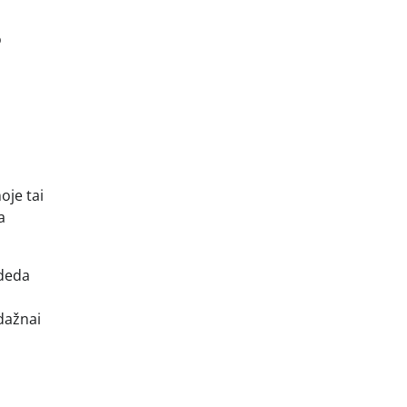
o
oje tai
a
adeda
dažnai