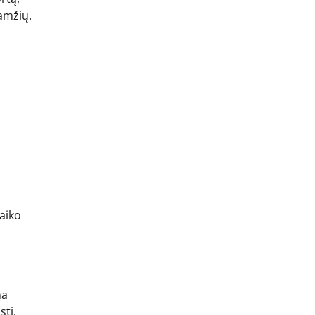
amžių.
aiko
na
stį.