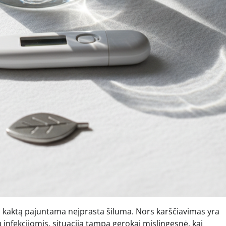
ko kaktą pajuntama neįprasta šiluma. Nors karščiavimas yra
infekcijomis, situacija tampa gerokai mįslingesnė, kai