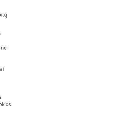
kitų
a
 nei
ai
o
okios