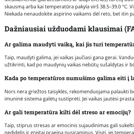
skausmą arba kai temperatūra pakyla virš 38.5–39.0 °C. V
Niekada nenaudokite aspirino vaikams dėl reto, bet itin p
Dažniausiai užduodami klausimai (F
Ar galima maudyti vaiką, kai jis turi temperatū
Taip, maudyti galima, jei vaikas jaučiasi gana gerai. Vand
užtikrinti, kad po maudynių vaikas nebūtų sušaldytas ir b
Kada po temperatūros numušimo galima eiti į 
Nors nėra griežtos taisyklės, rekomenduojama palaukti b
imuninė sistema galėtų sustiprėti. Jei vaikas jautėsi prasta
Ar gali temperatūra kilti dėl streso ar emocijų?
Taip, stiprus stresas ar emocinis sujaudinimas gali sukelt
nedidelis ir greitai praeina nusiraminus. Visgi, jei tempera