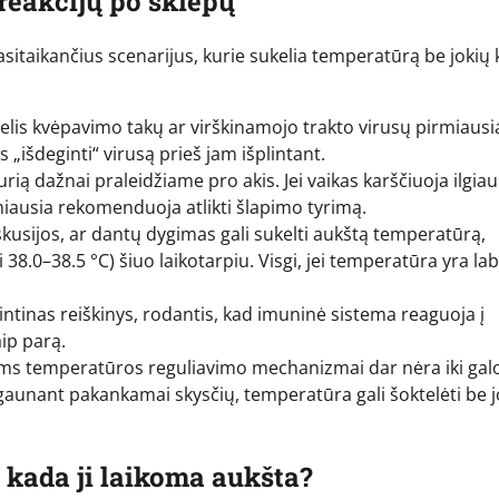
 reakcijų po skiepų
sitaikančius scenarijus, kurie sukelia temperatūrą be jokių 
lis kvėpavimo takų ar virškinamojo trakto virusų pirmiausi
išdeginti“ virusą prieš jam išplintant.
kurią dažnai praleidžiame pro akis. Jei vaikas karščiuoja ilgiau
rmiausia rekomenduoja atlikti šlapimo tyrimą.
kusijos, ar dantų dygimas gali sukelti aukštą temperatūrą,
38.0–38.5 °C) šiuo laikotarpiu. Visgi, jei temperatūra yra lab
kintinas reiškinys, rodantis, kad imuninė sistema reaguoja į
ip parą.
s temperatūros reguliavimo mechanizmai dar nėra iki gal
aunant pakankamai skysčių, temperatūra gali šoktelėti be j
r kada ji laikoma aukšta?