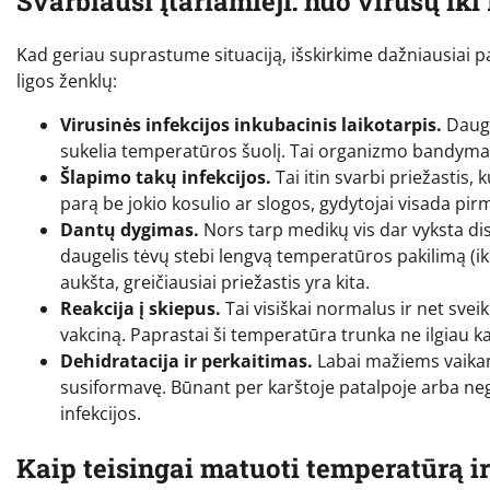
Svarbiausi įtariamieji: nuo virusų iki
Kad geriau suprastume situaciją, išskirkime dažniausiai pa
ligos ženklų:
Virusinės infekcijos inkubacinis laikotarpis.
Dauge
sukelia temperatūros šuolį. Tai organizmo bandymas „
Šlapimo takų infekcijos.
Tai itin svarbi priežastis, 
parą be jokio kosulio ar slogos, gydytojai visada pi
Dantų dygimas.
Nors tarp medikų vis dar vyksta dis
daugelis tėvų stebi lengvą temperatūros pakilimą (iki 
aukšta, greičiausiai priežastis yra kita.
Reakcija į skiepus.
Tai visiškai normalus ir net svei
vakciną. Paprastai ši temperatūra trunka ne ilgiau ka
Dehidratacija ir perkaitimas.
Labai mažiems vaikam
susiformavę. Būnant per karštoje patalpoje arba neg
infekcijos.
Kaip teisingai matuoti temperatūrą i