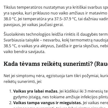
Tikslus temperatūros nustatymas yra kritiškai svarbus s
yra sąvoka, kuri priklauso nuo vaiko amžiaus ir matavimo 
38.0 °C. Jei temperatūra yra 37.5–37.9 °C, tai dažniau vad
pavojaus, jei vaikas jaučiasi gerai.
Šiuolaikinės technologijos leidžia rinktis iš daugybės ter
Svarbiausia taisyklė – nesvarbu, kokį termometrą naudoja
38.5 °C, o vaikas yra aktyvus, žaidžia ir geria skysčius, ne
vaiko bendra savijauta.
Kada tėvams reikėtų sunerimti? (Rau
Net jei simptomų nėra, egzistuoja tam tikri požymiai, kuri
reikėtų sunerimti, jei:
Vaikas yra labai mažas.
Jei kūdikiui iki 3 mėnesių t
gydymo įstaigą, nes tokiame amžiuje infekcijos plinta
Vaikas tampa vangus ir mieguistas.
Jei vaikas nere