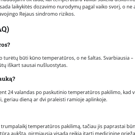
isada laikykitės dozavimo nurodymų pagal vaiko svorį, o ne 
avojingo Rejaus sindromo rizikos.
AQ)
ros?
uo turėtų būti kūno temperatūros, o ne šaltas. Svarbiausia –
ūtų iškart sausai nušluostytas.
lauką?
ent 24 valandas po paskutinio temperatūros pakilimo, kad v
i, geriau dieną ar dvi praleisti ramioje aplinkoje.
i trumpalaikį temperatūros pakilimą, tačiau jis paprastai bū
tūra aukšta, pirmiausia visada reikia įtarti medicininę prieža