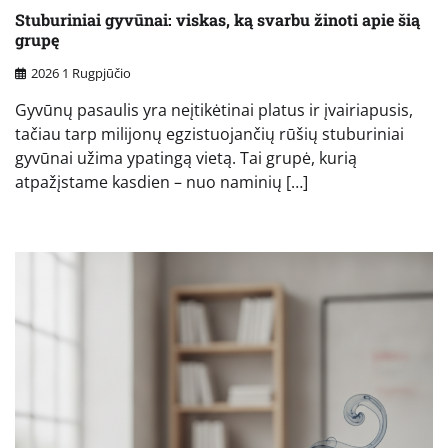
Stuburiniai gyvūnai: viskas, ką svarbu žinoti apie šią
grupę
2026 1 Rugpjūčio
Gyvūnų pasaulis yra neįtikėtinai platus ir įvairiapusis,
tačiau tarp milijonų egzistuojančių rūšių stuburiniai
gyvūnai užima ypatingą vietą. Tai grupė, kurią
atpažįstame kasdien – nuo naminių […]