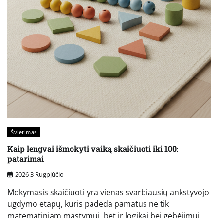
Švietimas
Kaip lengvai išmokyti vaiką skaičiuoti iki 100:
patarimai
2026 3 Rugpjūčio
Mokymasis skaičiuoti yra vienas svarbiausių ankstyvojo
ugdymo etapų, kuris padeda pamatus ne tik
matematiniam mąstymui, bet ir logikai bei gebėjimui