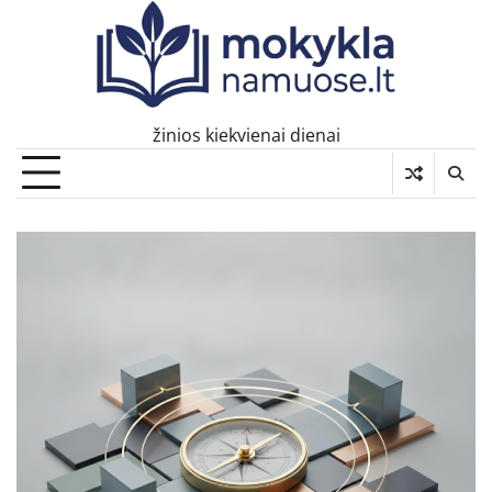
Skip
to
content
žinios kiekvienai dienai