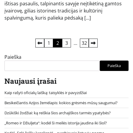
ištisas pasaulis, talpinantis savyje neįtikėtiną gamtos
įvairovę, gilias istorines tradicijas ir kultūrinį
spalvingumą, kuris palieka pėdsaką […]
Įrašų
1
2
3
…
32
puslapiavimas
Paieška
Paieška
Naujausi įrašai
Kaip rašyti oficialų laišką: taisyklės ir pavyzdžiai
Besikeičiantis Azijos žemėlapis: kokios grėsmės mūsų saugumui?
Dzūkiški žodžiai: ką reiškia šios archajiškos tarmės ypatybės?
„Romeo ir Džiuljeta“: kodėl ši meilės istorija jaudina iki šiol?
Kodėl „Eglė žalčių karalienė“ – svarbiausia lietuvių poema