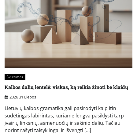
Švietimas
Kalbos dalių lentelė: viskas, ką reikia žinoti be klaidų
2026 31 Liepos
Lietuvių kalbos gramatika gali pasirodyti kaip itin
sudėtingas labirintas, kuriame lengva pasiklysti tarp
įvairių linksnių, asmenuočių ir sakinio dalių. Tačiau
norint rašyti taisyklingai ir išvengti […]