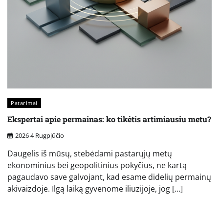
Patarimai
Ekspertai apie permainas: ko tikėtis artimiausiu metu?
2026 4 Rugpjūčio
Daugelis iš mūsų, stebėdami pastarųjų metų
ekonominius bei geopolitinius pokyčius, ne kartą
pagaudavo save galvojant, kad esame didelių permainų
akivaizdoje. Ilgą laiką gyvenome iliuzijoje, jog […]